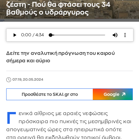
ζέστη - Πού θα φτάσει τους 34
βαθμούς ο υδράργυρος
Δείτε την αναλυτική πρόγνωση του καιρού
σήμερα και αύριο
07:19, 20.05.2024
Προσθέστε το SKAI.gr στο
Google
Γ
ενικά αίθριος με αραιές νεφώσεις
πρόσκαιρα πιο πυκνές τις μεσημβρινές και
απογευματινές ώρες στα ηπειρωτικά οπότε
στα ορεινά θα εκδηλωθούν τοπικοί όμβροι.