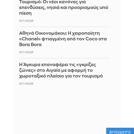
Τουρισμό: Οι νέοι κανόνες για
επενδύσεις, νησιά και προορισμούς υπό
πίεση
IN 1 HOUR
Αθηνά Οικονομάκου: Η χειροποίητη
«Chanel» φτιαγμένη από τον Coco στα
Bora Bora
IN 1 HOUR
Η Άγκυρα επαναφέρει τις «γκρίζες
ζώνες» στο Αιγαίο με αφορμή το
χωροταξικό πλαίσιο για τον τουρισμό
IN 1 HOUR
Απόρρητο