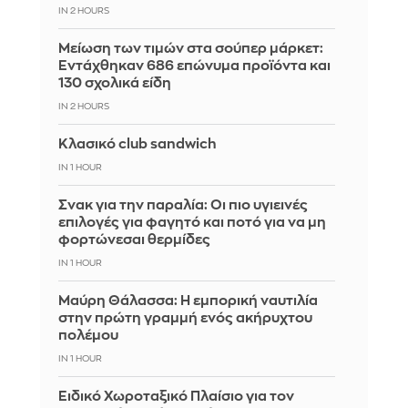
IN 2 HOURS
Μείωση των τιμών στα σούπερ μάρκετ:
Εντάχθηκαν 686 επώνυμα προϊόντα και
130 σχολικά είδη
IN 2 HOURS
Κλασικό club sandwich
IN 1 HOUR
Σνακ για την παραλία: Οι πιο υγιεινές
επιλογές για φαγητό και ποτό για να μη
φορτώνεσαι θερμίδες
IN 1 HOUR
Μαύρη Θάλασσα: Η εμπορική ναυτιλία
στην πρώτη γραμμή ενός ακήρυχτου
πολέμου
IN 1 HOUR
Ειδικό Χωροταξικό Πλαίσιο για τον