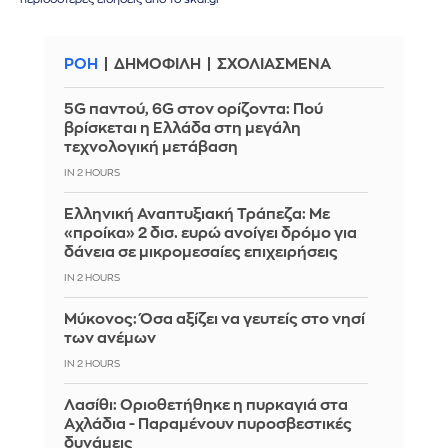
ΡΟΗ
ΔΗΜΟΦΙΛΗ
ΣΧΟΛΙΑΣΜΕΝΑ
5G παντού, 6G στον ορίζοντα: Πού
βρίσκεται η Ελλάδα στη μεγάλη
τεχνολογική μετάβαση
IN 2 HOURS
Ελληνική Αναπτυξιακή Τράπεζα: Με
«προίκα» 2 δισ. ευρώ ανοίγει δρόμο για
δάνεια σε μικρομεσαίες επιχειρήσεις
IN 2 HOURS
Μύκονος: Όσα αξίζει να γευτείς στο νησί
των ανέμων
IN 2 HOURS
Λασίθι: Οριοθετήθηκε η πυρκαγιά στα
Αχλάδια - Παραμένουν πυροσβεστικές
δυνάμεις