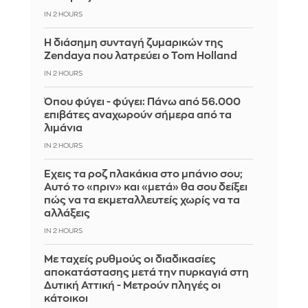
IN 2 HOURS
Η διάσημη συνταγή ζυμαρικών της
Zendaya που λατρεύει ο Tom Holland
IN 2 HOURS
Όπου φύγει - φύγει: Πάνω από 56.000
επιβάτες αναχωρούν σήμερα από τα
λιμάνια
IN 2 HOURS
Έχεις τα ροζ πλακάκια στο μπάνιο σου;
Αυτό το «πριν» και «μετά» θα σου δείξει
πώς να τα εκμεταλλευτείς χωρίς να τα
αλλάξεις
IN 2 HOURS
Με ταχείς ρυθμούς οι διαδικασίες
αποκατάστασης μετά την πυρκαγιά στη
Δυτική Αττική - Μετρούν πληγές οι
κάτοικοι