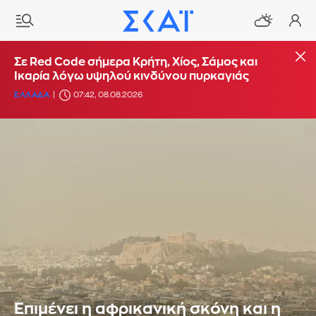
Σε Red Code σήμερα Κρήτη, Χίος, Σάμος και
Ικαρία λόγω υψηλού κινδύνου πυρκαγιάς
ΕΛΛΑΔΑ
07:42, 08.08.2026
Επιμένει η αφρικανική σκόνη και η