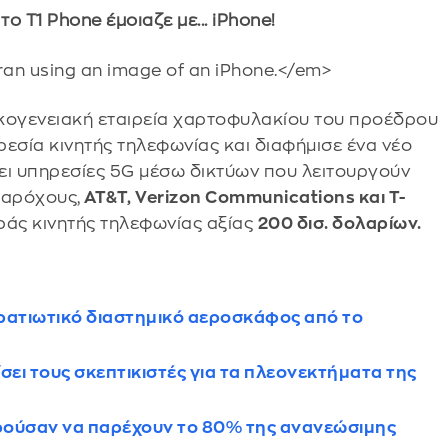
ο T1 Phone έμοιαζε με... iPhone!
 οικογενειακή εταιρεία χαρτοφυλακίου του προέδρου
εσία κινητής τηλεφωνίας και διαφήμισε ένα νέο
ι υπηρεσίες 5G μέσω δικτύων που λειτουργούν
παρόχους,
AT&T, Verizon Communications και T-
ράς κινητής τηλεφωνίας αξίας
200 δισ. δολαρίων.
ρατιωτικό διαστημικό αεροσκάφος από το
σει τους σκεπτικιστές για τα πλεονεκτήματα της
ορούσαν να παρέχουν το 80% της ανανεώσιμης