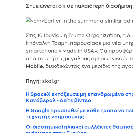
Σημειώνεται ότι σε παλαιότερη διαφήμιση τ
Στις 16 Ιουνίου η Trump Organization, η
Ντόναλντ Τραμπ, παρουσίασε μια νέα υπηρ
smartphone «Made in USA». Θα προσφέρε
από τους τρεις μεγάλους αμερικανικούς 
Mobile,
διεκδικώντας ένα μερίδιο της αγο
Πηγή:
skai.gr
Η SpaceX εκτόξευσε μη επανδρωμένο στ
Κανάβεραλ - Δείτε βίντεο
Η Google προσπαθεί με κάθε τρόπο να πεί
τεχνητής νοημοσύνης
Οι διαστημικοί ηλιακοί συλλέκτες θα μπ