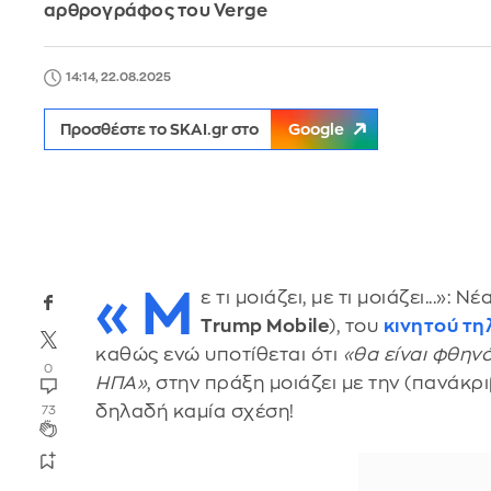
αρθρογράφος του Verge
14:14, 22.08.2025
Προσθέστε το SKAI.gr στο
Google
«Μ
ε τι μοιάζει, με τι μοιάζει...»
Trump Mobile
), του
κινητού τ
καθώς ενώ υποτίθεται ότι
«θα είναι φθηνό
0
ΗΠΑ»
, στην πράξη μοιάζει με την (πανάκρ
δηλαδή καμία σχέση!
73