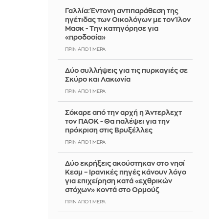
Γαλλία: Έντονη αντιπαράθεση της
ηγέτιδας των Οικολόγων με τον Ίλον
Μασκ - Την κατηγόρησε για
«προδοσία»
ΠΡΙΝ ΑΠΌ 1 ΜΈΡΑ
Δύο συλλήψεις για τις πυρκαγιές σε
Σκύρο και Λακωνία
ΠΡΙΝ ΑΠΌ 1 ΜΈΡΑ
Σόκαρε από την αρχή η Άντερλεχτ
τον ΠΑΟΚ - Θα παλέψει για την
πρόκριση στις Βρυξέλλες
ΠΡΙΝ ΑΠΌ 1 ΜΈΡΑ
Δύο εκρήξεις ακούστηκαν στο νησί
Κεσμ – Ιρανικές πηγές κάνουν λόγο
για επιχείρηση κατά «εχθρικών
στόχων» κοντά στο Ορμούζ
ΠΡΙΝ ΑΠΌ 1 ΜΈΡΑ