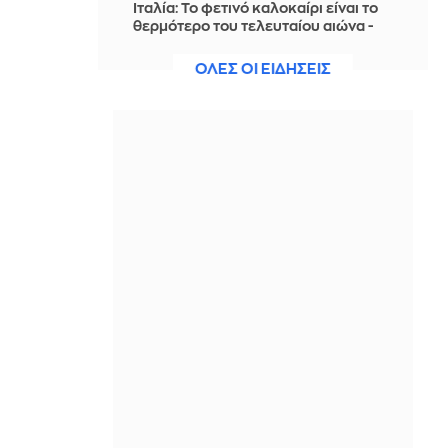
Ιταλία: To φετινό καλοκαίρι είναι το
θερμότερο του τελευταίου αιώνα -
Θερμοκρασία-ρεκόρ 48 βαθμών στη
Νάπολη
ΟΛΕΣ ΟΙ ΕΙΔΗΣΕΙΣ
ΠΡΙΝ ΑΠΌ 1 ΜΈΡΑ
Ο Γκαλιμπάφ «ειρωνεύεται» τον
Τραμπ: «Έρχεται μαζική επίθεση…
περιμένετε, δεν πειράζει, θέλουν να
διαπραγματευτούν»
ΠΡΙΝ ΑΠΌ 1 ΜΈΡΑ
Γερμανία-δημοσκόπηση: Στο 28% η
AfD, επτά μονάδες μπροστά από το
CDU/CSU του καγκελάριου Μερτς
ΠΡΙΝ ΑΠΌ 1 ΜΈΡΑ
Λίβανος: «Το Ισραήλ αρνείται να
προσδιορίσει νέες ζώνες για την
απόσυρση του στρατού του»
ΠΡΙΝ ΑΠΌ 1 ΜΈΡΑ