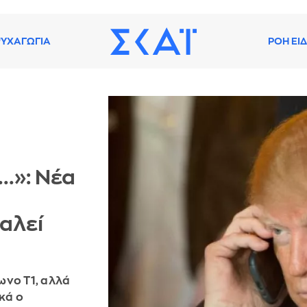
ΥΧΑΓΩΓΙΑ
ΡΟΗ ΕΙ
...»: Νέα
αλεί
ωνο T1, αλλά
κά ο