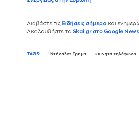
ενέργειας στην Ευρώπη
Διαβάστε τις
Ειδήσεις σήμερα
και ενημερω
Ακολουθήστε το
Skai.gr στο Google New
TAGS:
Ντόναλντ Τραμπ
κινητό τηλέφωνο