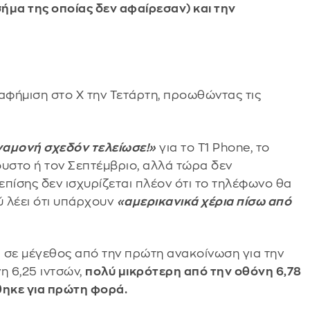
ήμα της οποίας δεν αφαίρεσαν) και την
αφήμιση στο X την Τετάρτη, προωθώντας τις
ναμονή σχεδόν τελείωσε!»
για το T1 Phone, το
υστο ή τον Σεπτέμβριο, αλλά τώρα δεν
επίσης δεν ισχυρίζεται πλέον ότι το τηλέφωνο θα
ύ λέει ότι υπάρχουν
«αμερικανικά χέρια πίσω από
 σε μέγεθος από την πρώτη ανακοίνωση για την
 6,25 ιντσών,
πολύ μικρότερη από την οθόνη 6,78
ηκε για πρώτη φορά.