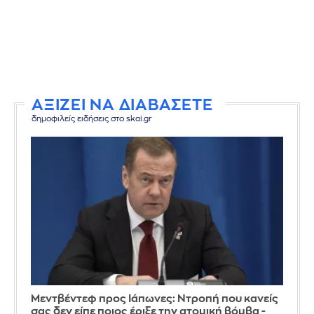
ΑΞΙΖΕΙ ΝΑ ΔΙΑΒΑΣΕΤΕ
δημοφιλείς ειδήσεις στο skai.gr
Μεντβέντεφ προς Ιάπωνες: Ντροπή που κανείς
σας δεν είπε ποιος έριξε την ατομική βόμβα -