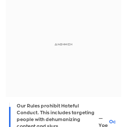
Our Rules prohibit Hateful
Conduct. This includes targeting
—
people with dehumanizing
Oc
Yoe
content and slurs.