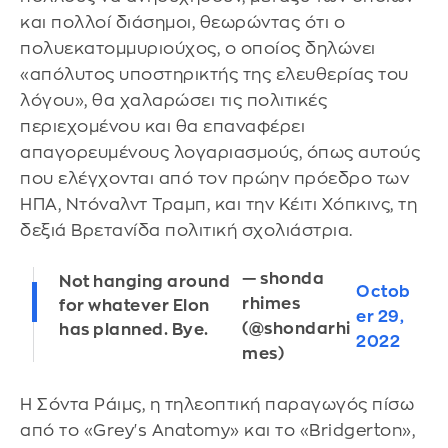
και πολλοί διάσημοι, θεωρώντας ότι ο
πολυεκατομμυριούχος, ο οποίος δηλώνει
«απόλυτος υποστηρικτής της ελευθερίας του
λόγου», θα χαλαρώσει τις πολιτικές
περιεχομένου και θα επαναφέρει
απαγορευμένους λογαριασμούς, όπως αυτούς
που ελέγχονται από τον πρώην πρόεδρο των
ΗΠΑ, Ντόναλντ Τραμπ, και την Κέιτι Χόπκινς, τη
δεξιά Βρετανίδα πολιτική σχολιάστρια.
— shonda
Not hanging around
Octob
rhimes
for whatever Elon
er 29,
(@shondarhi
has planned. Bye.
2022
mes)
Η Σόντα Ράιμς, η τηλεοπτική παραγωγός πίσω
από το «Grey's Anatomy» και το «Bridgerton»,