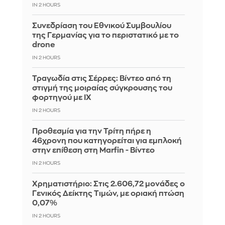
IN 2 HOURS
Συνεδρίαση του Εθνικού Συμβουλίου
της Γερμανίας για το περιστατικό με το
drone
IN 2 HOURS
Τραγωδία στις Σέρρες: Βίντεο από τη
στιγμή της μοιραίας σύγκρουσης του
φορτηγού με ΙΧ
IN 2 HOURS
Προθεσμία για την Τρίτη πήρε η
46χρονη που κατηγορείται για εμπλοκή
στην επίθεση στη Marfin - Βίντεο
IN 2 HOURS
Χρηματιστήριο: Στις 2.606,72 μονάδες ο
Γενικός Δείκτης Τιμών, με οριακή πτώση
0,07%
IN 2 HOURS