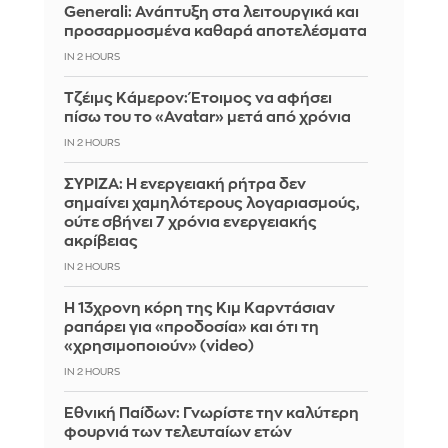
Generali: Ανάπτυξη στα λειτουργικά και
προσαρμοσμένα καθαρά αποτελέσματα
IN 2 HOURS
Τζέιμς Κάμερον: Έτοιμος να αφήσει
πίσω του το «Avatar» μετά από χρόνια
IN 2 HOURS
ΣΥΡΙΖΑ: Η ενεργειακή ρήτρα δεν
σημαίνει χαμηλότερους λογαριασμούς,
ούτε σβήνει 7 χρόνια ενεργειακής
ακρίβειας
IN 2 HOURS
Η 13χρονη κόρη της Κιμ Καρντάσιαν
ραπάρει για «προδοσία» και ότι τη
«χρησιμοποιούν» (video)
IN 2 HOURS
Εθνική Παίδων: Γνωρίστε την καλύτερη
φουρνιά των τελευταίων ετών