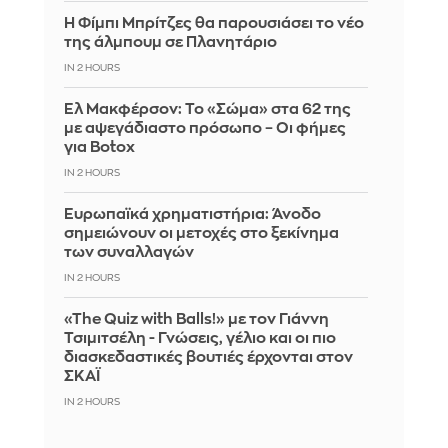
Η Φίμπι Μπρίτζες θα παρουσιάσει το νέο
της άλμπουμ σε Πλανητάριο
IN 2 HOURS
Ελ Μακφέρσον: Το «Σώμα» στα 62 της
με αψεγάδιαστο πρόσωπο – Οι φήμες
για Botox
IN 2 HOURS
Ευρωπαϊκά χρηματιστήρια: Άνοδο
σημειώνουν οι μετοχές στο ξεκίνημα
των συναλλαγών
IN 2 HOURS
«The Quiz with Balls!» με τον Γιάννη
Τσιμιτσέλη - Γνώσεις, γέλιο και οι πιο
διασκεδαστικές βουτιές έρχονται στον
ΣΚΑΪ
IN 2 HOURS