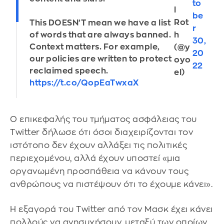
to
l
be
Rot
This DOESN’T mean we have a list
r
h
of words that are always banned.
30,
Context matters. For example,
(@y
20
our policies are written to protect
oyo
22
reclaimed speech.
el)
https://t.co/QopEaTwxaX
Ο επικεφαλής του τμήματος ασφάλειας του
Twitter δήλωσε ότι όσοι διαχειρίζονται τον
ιστότοπο δεν έχουν αλλάξει τις πολιτικές
περιεχομένου, αλλά έχουν υποστεί «μια
οργανωμένη προσπάθεια να κάνουν τους
ανθρώπους να πιστέψουν ότι το έχουμε κάνει».
Η εξαγορά του Twitter από τον Μασκ έχει κάνει
πολλούς να ανησυχήσουν, μεταξύ των οποίων