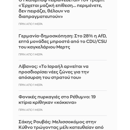
Ο Γκαλιμπάφ «ειρωνεύεται» τον Τραμπ:
«Έρχεται μαζική επίθεση… περιμένετε,
δεν πειράζει, θέλουν να
διαπραγματευτούν»
ΠΡΙΝ ΑΠΌ 1 ΜΈΡΑ
Γερμανία-δημοσκόπηση: Στο 28% η AfD,
επτά μονάδες μπροστά από το CDU/CSU
του καγκελάριου Μερτς
ΠΡΙΝ ΑΠΌ 1 ΜΈΡΑ
Λίβανος: «Το Ισραήλ αρνείται να
προσδιορίσει νέες ζώνες για την
απόσυρση του στρατού του»
ΠΡΙΝ ΑΠΌ 1 ΜΈΡΑ
Φονικές πυρκαγιές στο Ρέθυμνο: 19
κτίρια κρίθηκαν «κόκκινα»
ΠΡΙΝ ΑΠΌ 1 ΜΈΡΑ
Σάκης Ρουβάς: Μελισσοκόμος στην
Κύθνο τρώγοντας μέλι κατευθείαν από