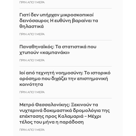
ΠΡΙΝ ΑΠΌ 1 ΜΈΡΑ
Γιατί δεν υπήρχαν μικροσκοπικοί
δεινόσαυροι; Η ευθύνη βαραίνει τα
θηλαστικά
ΠΡΙΝ ΑΠΌ 1 ΜΈΡΑ
Παναθηναϊκός: Τα στατιστικά που
χτυπούν «καμπανάκι»
ΠΡΙΝ ΑΠΌ 1 ΜΈΡΑ
Ιοί από τεχνητή νοημοσύνη: Το ιστορικό
ορόσημο που διχάζει την επιστημονική
κοινότητα
ΠΡΙΝ ΑΠΌ 1 ΜΈΡΑ
Μετρό Θεσσαλονίκης: Ξεκινούν τα
νυχτερινά δοκιμαστικά δρομολόγια της
επέκτασης προς Καλαμαριά – Μέχρι
τέλος του μήνα η παράδοση
ΠΡΙΝ ΑΠΌ 1 ΜΈΡΑ