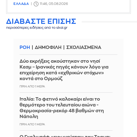
ΕΛΛΑΔΑ
11:46, 05.08.2026
ΔΙΑΒΑΣΤΕ ΕΠΙΣΗΣ
περισσότερες ειδήσεις από το skai.gr
ΡΟΗ
ΔΗΜΟΦΙΛΗ
ΣΧΟΛΙΑΣΜΕΝΑ
Δύο εκρήξεις ακούστηκαν στο νησί
Κεσμ – Ιρανικές πηγές κάνουν λόγο για
επιχείρηση κατά «εχθρικών στόχων»
κοντά στο Ορμούζ
ΠΡΙΝ ΑΠΌ 1 ΜΈΡΑ
Ιταλία: To φετινό καλοκαίρι είναι το
θερμότερο του τελευταίου αιώνα -
Θερμοκρασία-ρεκόρ 48 βαθμών στη
Νάπολη
ΠΡΙΝ ΑΠΌ 1 ΜΈΡΑ