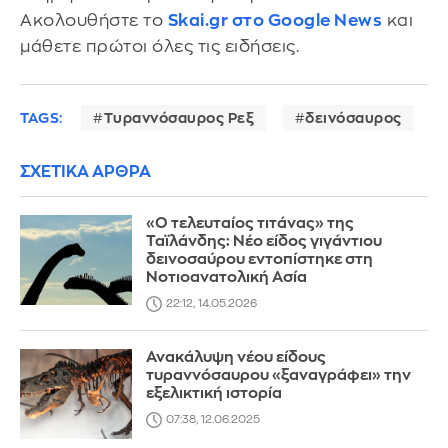
Ακολουθήστε το
Skai.gr στο Google News
και
μάθετε πρώτοι όλες τις ειδήσεις.
TAGS:
Τυραννόσαυρος Ρεξ
δεινόσαυρος
ΣΧΕΤΙΚΑ ΑΡΘΡΑ
«Ο τελευταίος τιτάνας» της
Ταϊλάνδης: Νέο είδος γιγάντιου
δεινοσαύρου εντοπίστηκε στη
Νοτιοανατολική Ασία
22:12, 14.05.2026
Ανακάλυψη νέου είδους
τυραννόσαυρου «ξαναγράφει» την
εξελικτική ιστορία
07:38, 12.06.2025