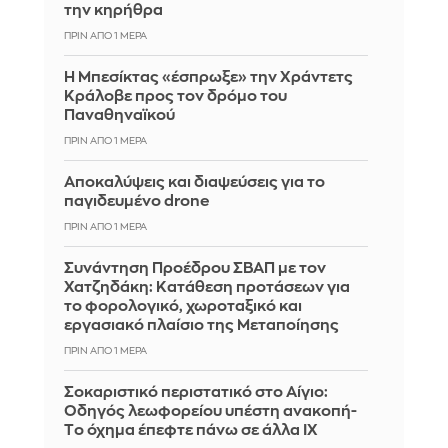
την κηρήθρα
ΠΡΙΝ ΑΠΌ 1 ΜΈΡΑ
Η Μπεσίκτας «έσπρωξε» την Χράντετς
Κράλοβε προς τον δρόμο του
Παναθηναϊκού
ΠΡΙΝ ΑΠΌ 1 ΜΈΡΑ
Αποκαλύψεις και διαψεύσεις για το
παγιδευμένο drone
ΠΡΙΝ ΑΠΌ 1 ΜΈΡΑ
Συνάντηση Προέδρου ΣΒΑΠ με τον
Χατζηδάκη: Κατάθεση προτάσεων για
το φορολογικό, χωροταξικό και
εργασιακό πλαίσιο της Μεταποίησης
ΠΡΙΝ ΑΠΌ 1 ΜΈΡΑ
Σοκαριστικό περιστατικό στο Αίγιο:
Οδηγός λεωφορείου υπέστη ανακοπή-
Tο όχημα έπεφτε πάνω σε άλλα ΙΧ