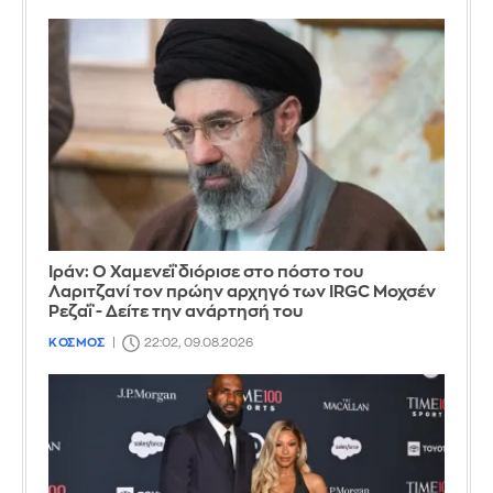
Ιράν: Ο Χαμενεΐ διόρισε στο πόστο του
Λαριτζανί τον πρώην αρχηγό των IRGC Μοχσέν
Ρεζαΐ - Δείτε την ανάρτησή του
ΚΟΣΜΟΣ
22:02, 09.08.2026