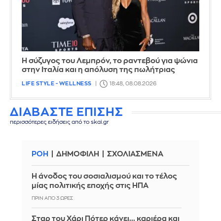
Η σύζυγος του Λεμπρόν, το ραντεβού για ψώνια
στην Ιταλία και η απόλυση της πωλήτριας
LIFE STYLE - WELLNESS
18:48, 08.08.2026
ΔΙΑΒΑΣΤΕ ΕΠΙΣΗΣ
περισσότερες ειδήσεις από το skai.gr
ΡΟΗ
ΔΗΜΟΦΙΛΗ
ΣΧΟΛΙΑΣΜΕΝΑ
Η άνοδος του σοσιαλισμού και το τέλος
μίας πολιτικής εποχής στις ΗΠΑ
ΠΡΙΝ ΑΠΌ 3 ΏΡΕΣ
Σταρ του Χάρι Πότερ κάνει... καριέρα και