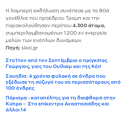
Η λαμπερή εκδήλωση συνέπεσε με τα 80ά
γενέθλια του προέδρου Τραμπ και την
παρακολούθησαν περίπου
4.300 άτομα,
συμπεριλαμβανομένων 1.200 εν ενεργεία
μελών των ενόπλων δυνάμεων.
Πηγή:
skai.gr
Στο Ίτον από τον Σεπτέμβριο ο πρίγκιπας
Γεώργιος, γιος του Ουίλιαμ και της Κέιτ
Σουηδία: 4 χρόνια φυλακή σε άνδρα που
εξέδωσε τη σύζυγό του σε περισσότερους από
100 άνδρες
Πόρισμα - καταπέλτης για τη διαφθορά στην
Κύπρο – Στο επίκεντρο Αναστασιάδης και
άλλοι 14