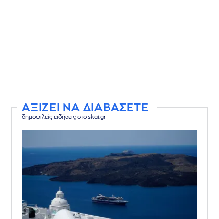
ΑΞΙΖΕΙ ΝΑ ΔΙΑΒΑΣΕΤΕ
δημοφιλείς ειδήσεις στο skai.gr