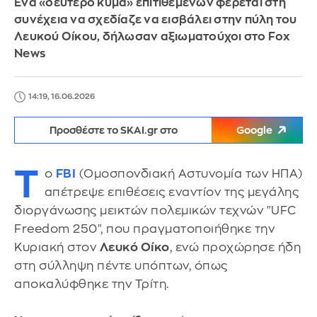
Ένα «δεύτερο κύμα» επιτιθέμενων φέρεται στη
συνέχεια να σχεδίαζε να εισβάλει στην πύλη του
Λευκού Οίκου, δήλωσαν αξιωματούχοι στο Fox
News
14:19, 16.06.2026
Προσθέστε το SKAI.gr στο
Google
Τ
ο
FBI
(Ομοσπονδιακή Αστυνομία των ΗΠΑ)
απέτρεψε επιθέσεις εναντίον της μεγάλης
διοργάνωσης μεικτών πολεμικών τεχνών "UFC
Freedom 250", που πραγματοποιήθηκε την
Κυριακή στον
Λευκό Οίκο
, ενώ προχώρησε ήδη
στη σύλληψη πέντε υπόπτων, όπως
αποκαλύφθηκε την Τρίτη.