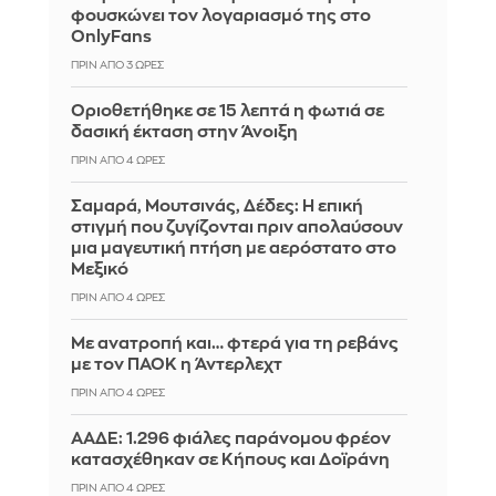
φουσκώνει τον λογαριασμό της στο
OnlyFans
ΠΡΙΝ ΑΠΌ 3 ΏΡΕΣ
Οριοθετήθηκε σε 15 λεπτά η φωτιά σε
δασική έκταση στην Άνοιξη
ΠΡΙΝ ΑΠΌ 4 ΏΡΕΣ
Σαμαρά, Μουτσινάς, Δέδες: Η επική
στιγμή που ζυγίζονται πριν απολαύσουν
μια μαγευτική πτήση με αερόστατο στο
Μεξικό
ΠΡΙΝ ΑΠΌ 4 ΏΡΕΣ
Με ανατροπή και… φτερά για τη ρεβάνς
με τον ΠΑΟΚ η Άντερλεχτ
ΠΡΙΝ ΑΠΌ 4 ΏΡΕΣ
ΑΑΔΕ: 1.296 φιάλες παράνομου φρέον
κατασχέθηκαν σε Κήπους και Δοϊράνη
ΠΡΙΝ ΑΠΌ 4 ΏΡΕΣ