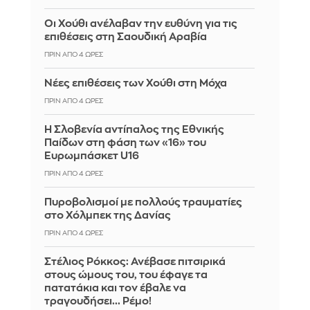
Οι Χούθι ανέλαβαν την ευθύνη για τις
επιθέσεις στη Σαουδική Αραβία
ΠΡΙΝ ΑΠΌ 4 ΏΡΕΣ
Νέες επιθέσεις των Χούθι στη Μόχα
ΠΡΙΝ ΑΠΌ 4 ΏΡΕΣ
Η Σλοβενία αντίπαλος της Εθνικής
Παίδων στη φάση των «16» του
Ευρωμπάσκετ U16
ΠΡΙΝ ΑΠΌ 4 ΏΡΕΣ
Πυροβολισμοί με πολλούς τραυματίες
στο Χόλμπεκ της Δανίας
ΠΡΙΝ ΑΠΌ 4 ΏΡΕΣ
Στέλιος Ρόκκος: Ανέβασε πιτσιρικά
στους ώμους του, του έφαγε τα
πατατάκια και τον έβαλε να
τραγουδήσει... Ρέμο!