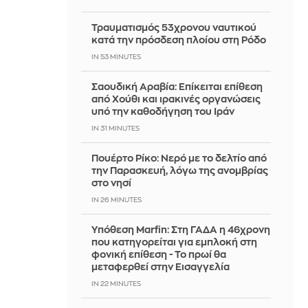
Τραυματισμός 53χρονου ναυτικού
κατά την πρόσδεση πλοίου στη Ρόδο
IN 53 MINUTES
Σαουδική Αραβία: Επίκειται επίθεση
από Χούθι και ιρακινές οργανώσεις
υπό την καθοδήγηση του Ιράν
IN 31 MINUTES
Πουέρτο Ρίκο: Νερό με το δελτίο από
την Παρασκευή, λόγω της ανομβρίας
στο νησί
IN 26 MINUTES
Υπόθεση Marfin: Στη ΓΑΔΑ η 46χρονη
που κατηγορείται για εμπλοκή στη
φονική επίθεση - Το πρωί θα
μεταφερθεί στην Εισαγγελία
IN 22 MINUTES