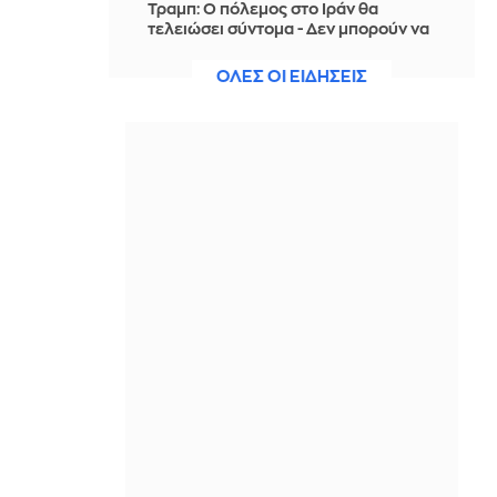
Τραμπ: Ο πόλεμος στο Ιράν θα
τελειώσει σύντομα - Δεν μπορούν να
συνεχίσουν για πολύ ακόμη
ΟΛΕΣ ΟΙ ΕΙΔΗΣΕΙΣ
IN 18 MINUTES
Θαλάσσια ρύπανση στη Δραπετσώνα
– Συνελήφθη ο πλοίαρχος
δεξαμενόπλοιου
IN 14 MINUTES
Διάσωση 30χρονης μετά από πτώση
από την υψηλή γέφυρα της Χαλκίδας
IN 13 MINUTES
Οι τιμές της βενζίνης αυξήθηκαν
εξαιτίας του πολέμου του Τραμπ στο
Ιράν, και όχι λόγω της απληστίας των
πετρελαϊκών εταιρειών
IN 4 MINUTES
Η SpaceX θα κατασκευάσει
σταθμούς παραγωγής ηλεκτρικής