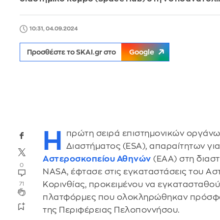
10:31, 04.09.2024
Προσθέστε το SKAI.gr στο
Google
Η
πρώτη σειρά επιστημονικών οργάν
Διαστήματος (ESA), απαραίτητων γι
Αστεροσκοπείου Αθηνών
(ΕΑΑ) στη διασ
0
NASA, έφτασε στις εγκαταστάσεις του Α
Κορινθίας, προκειμένου να εγκατασταθού
71
πλατφόρμες που ολοκληρώθηκαν πρόσφα
της Περιφέρειας Πελοποννήσου.