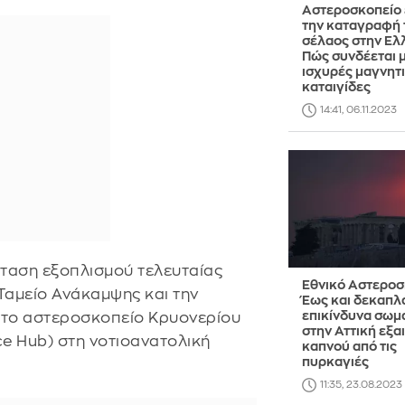
Αστεροσκοπείο 
την καταγραφή 
σέλαος στην Ελ
Πώς συνδέεται 
ισχυρές μαγνητ
καταιγίδες
14:41, 06.11.2023
σταση εξοπλισμού τελευταίας
Εθνικό Αστεροσ
Ταμείο Ανάκαμψης και την
Έως και δεκαπλ
επικίνδυνα σωμα
 το αστεροσκοπείο Κρυονερίου
στην Αττική εξαι
e Hub) στη νοτιοανατολική
καπνού από τις
πυρκαγιές
11:35, 23.08.2023