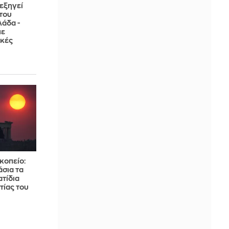
εξηγεί
του
λάδα -
με
ικές
κοπείο:
άσια τα
τίδια
τίας του