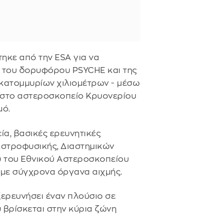
ηκε από την ESA για να
ξύ του δορυφόρου PSYCHE και της
κατομμυρίων χιλιομέτρων - μέσω
 στο αστεροσκοπείο Κρυονερίου
μό.
ία, βασικές ερευνητικές
Αστροφυσικής, Διαστημικών
 του Εθνικού Αστεροσκοπείου
 με σύγχρονα όργανα αιχμής.
ξερευνήσει έναν πλούσιο σε
υ βρίσκεται στην κύρια ζώνη