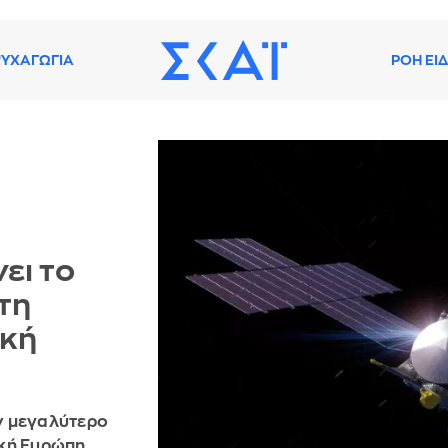
ΥΧΑΓΩΓΙΑ
ΡΟΗ ΕΙ
ει το
τη
ική
ν μεγαλύτερο
κή Ευρώπη.