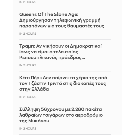
IN 2 HOURS
Queens Of The Stone Age:
Δημιούργησαν τηλεφωνική γραμμή
παραπόνων για τους θαυμαστές τους
IN 2 HOURS
Τραμπ: Αν νικήσουν οι Δημοκρατικοί
ίσως να είμαι ο τελευταίος
Ρεπουμπλικανός πρόεδρος…
IN 2 HOURS
Κέιτι Πέρι: Δεν παίρνει τα χέρια της από
τον Τζάστιν Τριντό στις διακοπές τους
στην Ελλάδα
IN 2 HOURS
Σύλληψη 56χρονου με 2.280 πακέτα
λαθραίων τσιγάρων στο αεροδρόμιο
της Μυκόνου
IN 2 HOURS