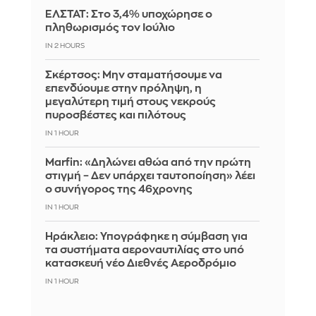
ΕΛΣΤΑΤ: Στο 3,4% υποχώρησε ο
πληθωρισμός τον Ιούλιο
IN 2 HOURS
Σκέρτσος: Μην σταματήσουμε να
επενδύουμε στην πρόληψη, η
μεγαλύτερη τιμή στους νεκρούς
πυροσβέστες και πιλότους
IN 1 HOUR
Marfin: «Δηλώνει αθώα από την πρώτη
στιγμή – Δεν υπάρχει ταυτοποίηση» λέει
ο συνήγορος της 46χρονης
IN 1 HOUR
Ηράκλειο: Υπογράφηκε η σύμβαση για
τα συστήματα αεροναυτιλίας στο υπό
κατασκευή νέο Διεθνές Αεροδρόμιο
IN 1 HOUR