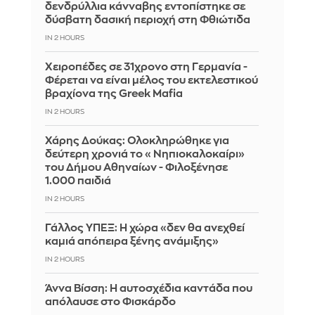
δενδρύλλια κάνναβης εντοπίστηκε σε
δύσβατη δασική περιοχή στη Φθιώτιδα
IN 2 HOURS
Χειροπέδες σε 31χρονο στη Γερμανία -
Φέρεται να είναι μέλος του εκτελεστικού
βραχίονα της Greek Mafia
IN 2 HOURS
Χάρης Δούκας: Ολοκληρώθηκε για
δεύτερη χρονιά το «Νηπιοκαλοκαίρι»
του Δήμου Αθηναίων - Φιλοξένησε
1.000 παιδιά
IN 2 HOURS
Γάλλος ΥΠΕΞ: Η χώρα «δεν θα ανεχθεί
καμιά απόπειρα ξένης ανάμιξης»
IN 2 HOURS
Άννα Βίσση: Η αυτοσχέδια καντάδα που
απόλαυσε στο Φισκάρδο