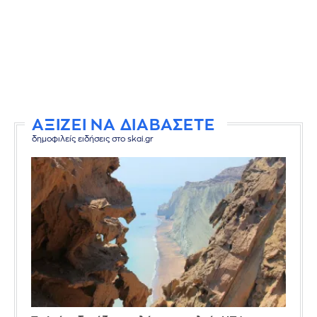
ΑΞΙΖΕΙ ΝΑ ΔΙΑΒΑΣΕΤΕ
δημοφιλείς ειδήσεις στο skai.gr