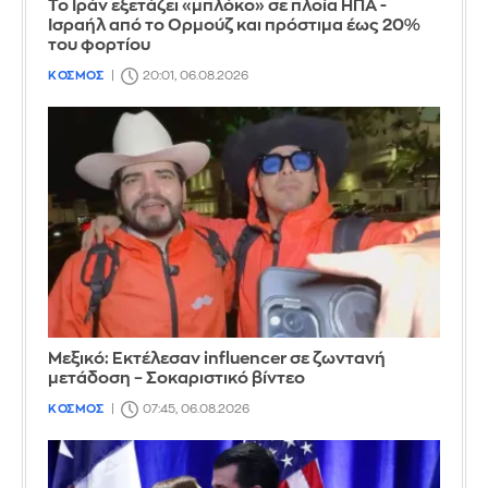
Το Ιράν εξετάζει «μπλόκο» σε πλοία ΗΠΑ -
Ισραήλ από το Ορμούζ και πρόστιμα έως 20%
του φορτίου
ΚΟΣΜΟΣ
20:01, 06.08.2026
Μεξικό: Εκτέλεσαν influencer σε ζωντανή
μετάδοση – Σοκαριστικό βίντεο
ΚΟΣΜΟΣ
07:45, 06.08.2026