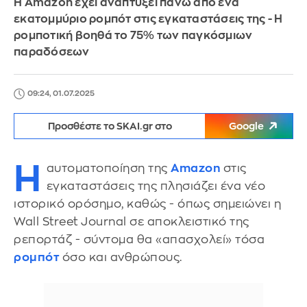
Η Amazon έχει αναπτύξει πάνω από ένα
εκατομμύριο ρομπότ στις εγκαταστάσεις της - Η
ρομποτική βοηθά το 75% των παγκόσμιων
παραδόσεων
09:24, 01.07.2025
Προσθέστε το SKAI.gr στο
Google
Η
αυτοματοποίηση της
Amazon
στις
εγκαταστάσεις της πλησιάζει ένα νέο
ιστορικό ορόσημο, καθώς - όπως σημειώνει η
Wall Street Journal σε αποκλειστικό της
ρεπορτάζ - σύντομα θα «απασχολεί» τόσα
ρομπότ
όσο και ανθρώπους.