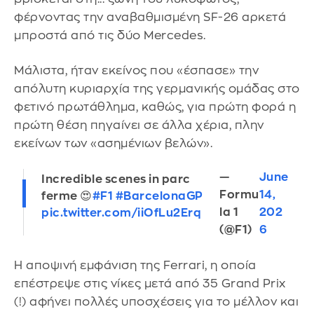
φέρνοντας την αναβαθμισμένη SF-26 αρκετά
μπροστά από τις δύο Mercedes.
Μάλιστα, ήταν εκείνος που «έσπασε» την
απόλυτη κυριαρχία της γερμανικής ομάδας στο
φετινό πρωτάθλημα, καθώς, για πρώτη φορά η
πρώτη θέση πηγαίνει σε άλλα χέρια, πλην
εκείνων των «ασημένιων βελών».
—
June
Incredible scenes in parc
Formu
14,
ferme 😍
#F1
#BarcelonaGP
la 1
202
pic.twitter.com/iiOfLu2Erq
(@F1)
6
Η αποψινή εμφάνιση της Ferrari, η οποία
επέστρεψε στις νίκες μετά από 35 Grand Prix
(!) αφήνει πολλές υποσχέσεις για το μέλλον και