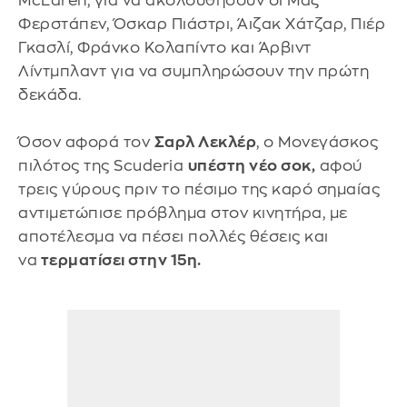
McLaren, για να ακολουθήσουν οι Μαξ
Φερστάπεν, Όσκαρ Πιάστρι, Άιζακ Χάτζαρ, Πιέρ
Γκασλί, Φράνκο Κολαπίντο και Άρβιντ
Λίντμπλαντ για να συμπληρώσουν την πρώτη
δεκάδα.
Όσον αφορά τον
Σαρλ Λεκλέρ
, ο Μονεγάσκος
πιλότος της Scuderia
υπέστη νέο σοκ,
αφού
τρεις γύρους πριν το πέσιμο της καρό σημαίας
αντιμετώπισε πρόβλημα στον κινητήρα, με
αποτέλεσμα να πέσει πολλές θέσεις και
να
τερματίσει στην 15η.