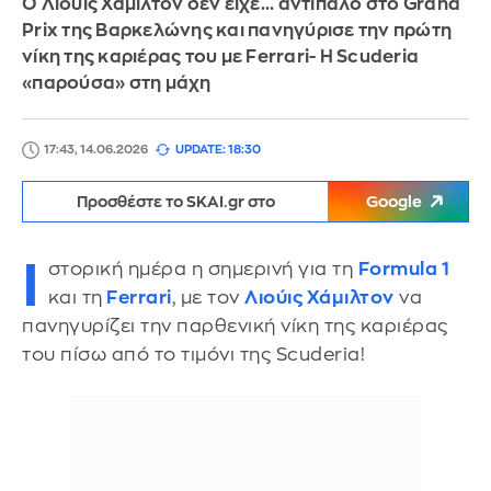
Ο Λιούις Χάμιλτον δεν είχε... αντίπαλο στο Grand
Prix της Βαρκελώνης και πανηγύρισε την πρώτη
νίκη της καριέρας του με Ferrari- H Scuderia
«παρούσα» στη μάχη
17:43, 14.06.2026
UPDATE: 18:30
Προσθέστε το SKAI.gr στο
Google
Ι
στορική ημέρα η σημερινή για τη
Formula 1
και τη
Ferrari
, με τον
Λιούις Χάμιλτον
να
πανηγυρίζει την παρθενική νίκη της καριέρας
του πίσω από το τιμόνι της Scuderia!