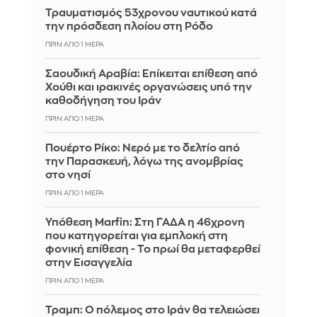
Τραυματισμός 53χρονου ναυτικού κατά
την πρόσδεση πλοίου στη Ρόδο
ΠΡΙΝ ΑΠΌ 1 ΜΈΡΑ
Σαουδική Αραβία: Επίκειται επίθεση από
Χούθι και ιρακινές οργανώσεις υπό την
καθοδήγηση του Ιράν
ΠΡΙΝ ΑΠΌ 1 ΜΈΡΑ
Πουέρτο Ρίκο: Νερό με το δελτίο από
την Παρασκευή, λόγω της ανομβρίας
στο νησί
ΠΡΙΝ ΑΠΌ 1 ΜΈΡΑ
Υπόθεση Marfin: Στη ΓΑΔΑ η 46χρονη
που κατηγορείται για εμπλοκή στη
φονική επίθεση - Το πρωί θα μεταφερθεί
στην Εισαγγελία
ΠΡΙΝ ΑΠΌ 1 ΜΈΡΑ
Τραμπ: Ο πόλεμος στο Ιράν θα τελειώσει