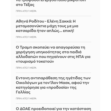
να τροφοδοτεί εργοστάσιο μικροτσίπ
στο Τέξας
ΠΡΙΝ ΑΠΌ 1 ΜΈΡΑ
Αθηνά Ροδίτου - Ελένη Σακκά: Η
μεταμεσονύκτια μάχη τους με μια
κατσαρίδα ήταν απλώς... επική!
ΠΡΙΝ ΑΠΌ 1 ΜΈΡΑ
Ο Τραμπ σκοπεύει να απαγορεύσει τη
χορήγηση υπηκοότητας στα παιδιά
αλλοδαπών που πηγαίνουν στις ΗΠΑ για
«τουρισμό τοκετού»
ΠΡΙΝ ΑΠΌ 1 ΜΈΡΑ
Έντονη αντιπαράθεση της ηγέτιδας των
Οικολόγων με τον Ίλον Μασκ, αφού την
κατηγόρησε για «προδοσία» της
Γαλλίας
ΠΡΙΝ ΑΠΌ 1 ΜΈΡΑ
Ο ΔΟΑΕ προειδοποιεί για την κατάσταση