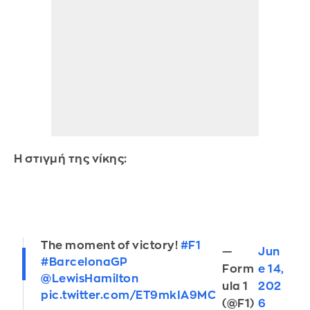
Η στιγμή της νίκης:
The moment of victory!
#F1
—
Jun
#BarcelonaGP
Form
e 14,
@LewisHamilton
ula 1
202
pic.twitter.com/ET9mkIA9MC
(@F1)
6