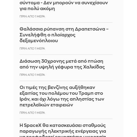
σύντομα - Δεν μπορούν να συνεχίσουν
για πολύ ακόμη
ΠΡΙΝ ΑΠΌ 1 ΜΈΡΑ
Θαλάσσια ρύπανση στη Δραπετσώνα –
Συνελήφθη ο πλοίαρχος
δεξαμενόπλοιου
ΠΡΙΝ ΑΠΌ 1 ΜΈΡΑ
Διάσωση 30χρονης μετά από πτώση
από την υψηλή γέφυρα της Χαλκίδας
ΠΡΙΝ ΑΠΌ 1 ΜΈΡΑ
Οι τιμές της βενζίνης αυξήθηκαν
εξαιτίας του πολέμου του Τραμπ στο
Ιράν, και όχι λόγω της απληστίας των
πετρελαϊκών εταιρειών
ΠΡΙΝ ΑΠΌ 1 ΜΈΡΑ
Η SpaceX θα κατασκευάσει σταθμούς
παραγωγής ηλεκτρικής ενέργειας για