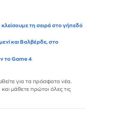
α κλείσουμε τη σειρά στο γήπεδό
ενί και Βαλβέρδε, στο
ιν το Game 4
θείτε για τα πρόσφατα νέα.
s
και μάθετε πρώτοι όλες τις