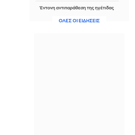
Έντονη αντιπαράθεση της ηγέτιδας
των Οικολόγων με τον Ίλον Μασκ,
αφού την κατηγόρησε για
ΟΛΕΣ ΟΙ ΕΙΔΗΣΕΙΣ
«προδοσία» της Γαλλίας
IN 1 HOUR
Ο ΔΟΑΕ προειδοποιεί για την
κατάσταση στον πυρηνικό σταθμό
παραγωγής ηλεκτρικού ρεύματος
στη Ζαπορίζια
IN 1 HOUR
Σου λέει να βγείτε και μετά
εξαφανίζεται; 5 λόγοι που ίσως δεν
έχουν καμία σχέση με εσένα
IN 1 HOUR
Γαλλία: Έντονη αντιπαράθεση της
ηγέτιδας των Οικολόγων με τον Ίλον
Μασκ - Την κατηγόρησε για
«προδοσία»