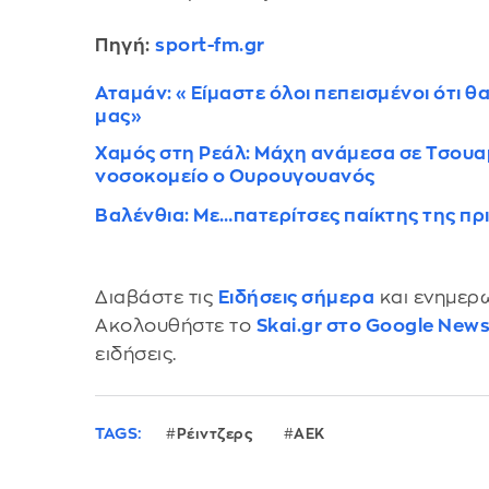
Πηγή:
sport-fm.gr
Αταμάν: «Είμαστε όλοι πεπεισμένοι ότι θ
μας»
Χαμός στη Ρεάλ: Μάχη ανάμεσα σε Τσουαμ
νοσοκομείο ο Ουρουγουανός
Bαλένθια: Με…πατερίτσες παίκτης της πρ
Διαβάστε τις
Ειδήσεις σήμερα
και ενημερω
Ακολουθήστε το
Skai.gr στο Google New
ειδήσεις.
TAGS:
Ρέιντζερς
ΑΕΚ