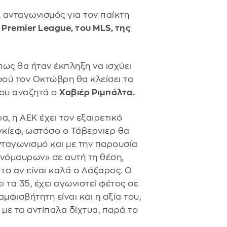
ύ, ανταγωνισμός για τον παίκτη
ς
Premier League, του MLS, της
πως θα ήταν έκπληξη να ισχύει
φού τον Οκτώβρη θα κλείσει τα
που αναζητά ο
Χαβιέρ Ριμπάλτα.
, η ΑΕΚ έχει τον εξαιρετικό
γκίεφ, ωστόσο ο Τάβερνιερ θα
ανταγωνισμό και με την παρουσία
ρινόμαυρων» σε αυτή τη θέση,
το αν είναι καλά ο Λάζαρος. Ο
ι τα 35, έχει αγωνιστεί φέτος σε
αμφισβήτητη είναι και η αξία του,
 με τα αντίπαλα δίχτυα, παρά το