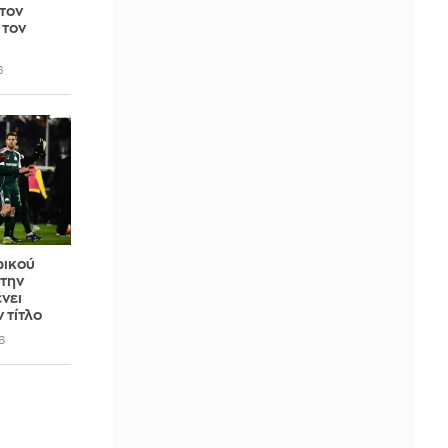
 τον
 τον
6
ωικού
την
νει
 τίτλο
6