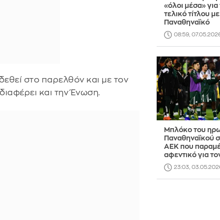
«όλοι μέσα» για
τελικό τίτλου με
Παναθηναϊκό
08:59, 07.05.202
δεθεί στο παρελθόν και με τον
διαφέρει και την Ένωση.
Μπλόκο του ηρ
Παναθηναϊκού σ
ΑΕΚ που παραμέ
αφεντικό για τον
23:03, 03.05.202