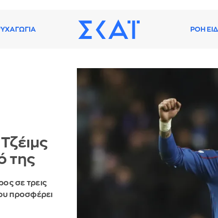
ΥΧΑΓΩΓΙΑ
ΡΟΗ ΕΙ
 Τζέιμς
ό της
ος σε τρεις
του προσφέρει