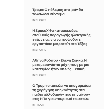
Τραμπ: Ο πόλεμος στο Ιράν θα
τελειώσει σύντομα
IN 2 HOURS
Η SpaceX θα κατασκευάσει
σταθμούς παραγωγής ηλεκτρικής
ενέργειας για να τροφοδοτεί
εργοστάσιο μικροτσίπ στο Τέξας
IN 2 HOURS
Αθηνά Ροδίτου - Ελένη Σακκά: Η
μεταμεσονύκτια μάχη τους με μια
κατσαρίδα ήταν απλώς... επική!
IN 2 HOURS
Ο Τραμπ σκοπεύει να απαγορεύσει
τη χορήγηση υπηκοότητας στα
παιδιά αλλοδαπών που πηγαίνουν
στις ΗΠΑ για «τουρισμό τοκετού»
IN 1 HOUR