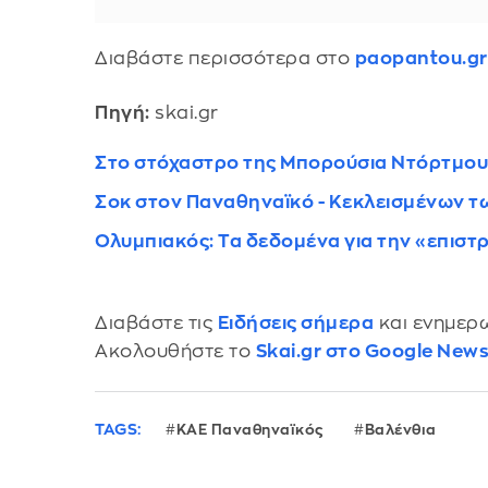
Διαβάστε περισσότερα στο
paopantou.gr
Πηγή:
skai.gr
Στο στόχαστρο της Μπορούσια Ντόρτμου
Σοκ στον Παναθηναϊκό - Κεκλεισμένων τ
Ολυμπιακός: Τα δεδομένα για την «επισ
Διαβάστε τις
Ειδήσεις σήμερα
και ενημερω
Ακολουθήστε το
Skai.gr στο Google New
TAGS:
ΚΑΕ Παναθηναϊκός
Βαλένθια