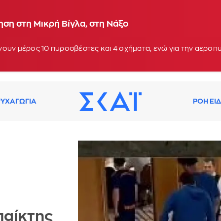
ση στη Μικρή Βίγλα, στη Νάξο
ουν μέρος 10 πυροσβέστες και 4 οχήματα, ενώ για την αεροπ
ΥΧΑΓΩΓΙΑ
ΡΟΗ ΕΙ
παίκτης