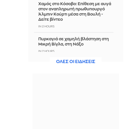
Χαμός στο Κόσοβο: Επίθεση με αυγά
στον αναπληρωτή πρωθυπουργό
Άλμπιν Κούρτι μέσα στη Βουλή -
Δείτε βίντεο
IN 2 HOURS
Πυρκαγιά σε χαμηλή βλάστηση στη
Μικρή Βίγλα, στη Νάξο
IN 2 HOURS
ΟΛΕΣ ΟΙ ΕΙΔΗΣΕΙΣ
Εξαρθρώθηκε ομάδα που διακινούσε
ναρκωτικά στην Αθήνα και στην
Πανεπιστημιούπολη Ζωγράφου
IN 2 HOURS
«Nonna Maxxing», η τάση που
μετατρέπει τις ντουλάπες των
γιαγιάδων μας στη νέα fashion
αναφορά του καλοκαιριού;
IN 2 HOURS
«Ψήθηκαν» Βόρεια Ελλάδα και