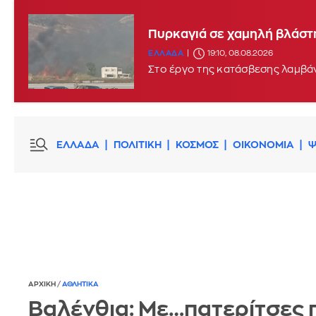
Πυρκαγιά σε χαμηλή βλάστη
ΕΛΛΑΔΑ
19:10, 08.08.2026
Στο έργο της κατάσβεσης λαμβάν
ΕΛΛΑΔΑ
ΠΟΛΙΤΙΚΗ
ΚΟΣΜΟΣ
ΟΙΚΟΝΟΜΙΑ
Ψ
ΑΡΧΙΚΗ
/
ΑΘΛΗΤΙΚΑ
Bαλένθια: Με…πατερίτσες 