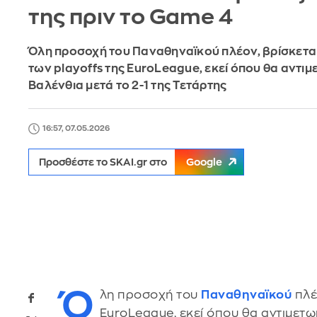
της πριν το Game 4
Όλη προσοχή του Παναθηναϊκού πλέον, βρίσκετα
των playoffs της EuroLeague, εκεί όπου θα αντιμ
Βαλένθια μετά το 2-1 της Τετάρτης
16:57, 07.05.2026
Προσθέστε το SKAI.gr στο
Google
Ό
λη προσοχή του
Παναθηναϊκού
πλέ
EuroLeague, εκεί όπου θα αντιμετω