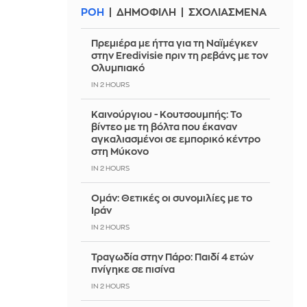
ΡΟΗ
ΔΗΜΟΦΙΛΗ
ΣΧΟΛΙΑΣΜΕΝΑ
Πρεμιέρα με ήττα για τη Ναϊμέγκεν
στην Eredivisie πριν τη ρεβάνς με τον
Ολυμπιακό
IN 2 HOURS
Καινούργιου - Κουτσουμπής: Το
βίντεο με τη βόλτα που έκαναν
αγκαλιασμένοι σε εμπορικό κέντρο
στη Μύκονο
IN 2 HOURS
Ομάν: Θετικές οι συνομιλίες με το
Ιράν
IN 2 HOURS
Τραγωδία στην Πάρο: Παιδί 4 ετών
πνίγηκε σε πισίνα
IN 2 HOURS