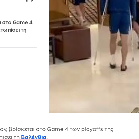
ι στο Game 4
ετωπίσει τη
ον, βρίσκεται στο Game 4 των playoffs της
πίσει τη
Βαλένθια
.