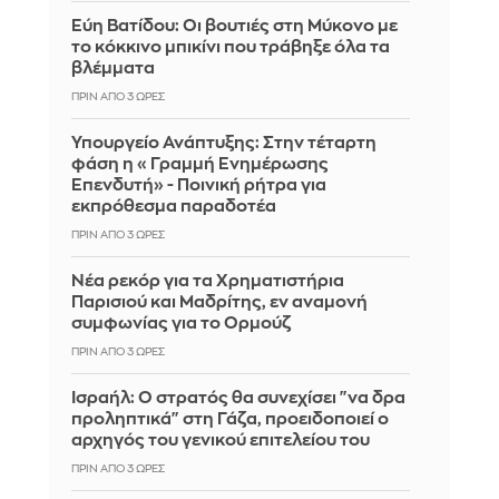
Εύη Βατίδου: Οι βουτιές στη Μύκονο με
το κόκκινο μπικίνι που τράβηξε όλα τα
βλέμματα
ΠΡΙΝ ΑΠΌ 3 ΏΡΕΣ
Υπουργείο Ανάπτυξης: Στην τέταρτη
φάση η «Γραμμή Ενημέρωσης
Επενδυτή» - Ποινική ρήτρα για
εκπρόθεσμα παραδοτέα
ΠΡΙΝ ΑΠΌ 3 ΏΡΕΣ
Νέα ρεκόρ για τα Χρηματιστήρια
Παρισιού και Μαδρίτης, εν αναμονή
συμφωνίας για το Ορμούζ
ΠΡΙΝ ΑΠΌ 3 ΏΡΕΣ
Ισραήλ: Ο στρατός θα συνεχίσει "να δρα
προληπτικά" στη Γάζα, προειδοποιεί ο
αρχηγός του γενικού επιτελείου του
ΠΡΙΝ ΑΠΌ 3 ΏΡΕΣ