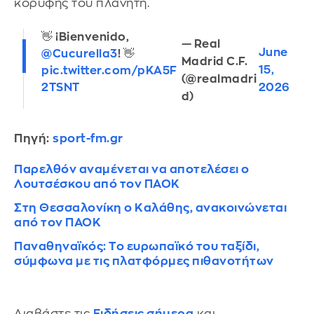
κορυφής του πλανήτη.
👋 ¡Bienvenido,
— Real
June
@Cucurella3
! 👋
Madrid C.F.
15,
pic.twitter.com/pKA5F
(@realmadri
2026
2TSNT
d)
Πηγή:
sport-fm.gr
Παρελθόν αναμένεται να αποτελέσει ο
Λουτσέσκου από τον ΠΑΟΚ
Στη Θεσσαλονίκη ο Καλάθης, ανακοινώνεται
από τον ΠΑΟΚ
Παναθηναϊκός: Το ευρωπαϊκό του ταξίδι,
σύμφωνα με τις πλατφόρμες πιθανοτήτων
Διαβάστε τις
Ειδήσεις σήμερα
και