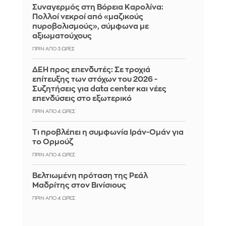
Συναγερμός στη Βόρεια Καρολίνα:
Πολλοί νεκροί από «μαζικούς
πυροβολισμούς», σύμφωνα με
αξιωματούχους
ΠΡΙΝ ΑΠΌ 3 ΏΡΕΣ
ΔΕΗ προς επενδυτές: Σε τροχιά
επίτευξης των στόχων του 2026 -
Συζητήσεις για data center και νέες
επενδύσεις στο εξωτερικό
ΠΡΙΝ ΑΠΌ 4 ΏΡΕΣ
Τι προβλέπει η συμφωνία Ιράν-Ομάν για
το Ορμούζ
ΠΡΙΝ ΑΠΌ 4 ΏΡΕΣ
Βελτιωμένη πρόταση της Ρεάλ
Μαδρίτης στον Βινίσιους
ΠΡΙΝ ΑΠΌ 4 ΏΡΕΣ