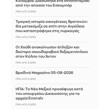
Κολομβία: Διασώθηκε ένα ιπποποταμάκι
από την αποικία του Εσκομπάρ
ΠΡΙΝ ΑΠΌ 3 ΏΡΕΣ
Τραγική ιστορία οικογένειας Βρετανών:
Θα μετακόμιζε σε σπίτι στην Αιγιάλεια
που καταστράφηκε στις πυρκαγιές
ΠΡΙΝ ΑΠΌ 3 ΏΡΕΣ
Οι Χούθι ανακοίνωσαν έπληξαν και
δεύτερο σαουδαραβικό δεξαμενόπλοιο
στον Κόλπο του Άντεν
ΠΡΙΝ ΑΠΌ 3 ΏΡΕΣ
Βραδινό Magazino 05-08-2026
ΠΡΙΝ ΑΠΌ 3 ΏΡΕΣ
ΗΠΑ: Το Νέο Μεξικό προσέφυγε κατά
του υπουργείου Δικαιοσύνης για τα
αρχεία Έπσταϊν
ΠΡΙΝ ΑΠΌ 3 ΏΡΕΣ