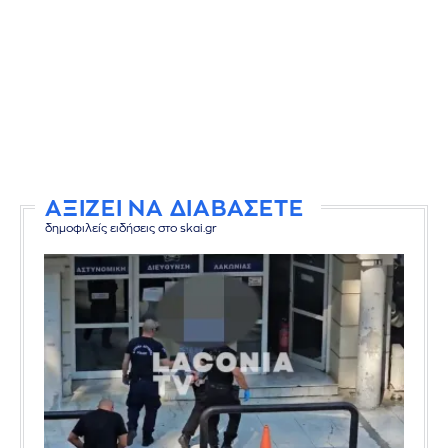
ΑΞΙΖΕΙ ΝΑ ΔΙΑΒΑΣΕΤΕ
δημοφιλείς ειδήσεις στο skai.gr