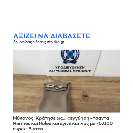
ΑΞΙΖΕΙ ΝΑ ΔΙΑΒΑΣΕΤΕ
δημοφιλείς ειδήσεις στο skai.gr
Μύκονος: Κράτησε ως... «εγγύηση» τσάντα
Hermes και Rolex και έγινε καπνός με 75.000
ευρώ - Βίντεο