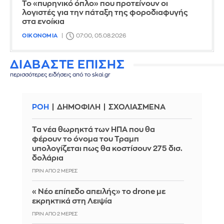
Το «πυρηνικό όπλο» που προτείνουν οι
λογιστές για την πάταξη της φοροδιαφυγής
στα ενοίκια
ΟΙΚΟΝΟΜΙΑ
07:00, 05.08.2026
ΔΙΑΒΑΣΤΕ ΕΠΙΣΗΣ
περισσότερες ειδήσεις από το skai.gr
ΡΟΗ
ΔΗΜΟΦΙΛΗ
ΣΧΟΛΙΑΣΜΕΝΑ
Τα νέα θωρηκτά των ΗΠΑ που θα
φέρουν το όνομα του Τραμπ
υπολογίζεται πως θα κοστίσουν 275 δισ.
δολάρια
ΠΡΙΝ ΑΠΌ 2 ΜΈΡΕΣ
«Νέο επίπεδο απειλής» το drone με
εκρηκτικά στη Λειψία
ΠΡΙΝ ΑΠΌ 2 ΜΈΡΕΣ