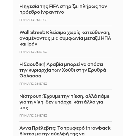
Η ηγεσία της FIFA στηρίζει πλήρως τον
πρόεδρο Ινφαντίνο
ΠΡΙΝ ΑΠΌ 2 ΜΈΡΕΣ
Wall Street: Κλείσιμο χωρίς κατεύθυνση,
αναμένοντας μια συμφωνία μεταξύ ΗΠΑ
και Ιράν
ΠΡΙΝ ΑΠΌ 2 ΜΈΡΕΣ
Η Σαουδική Αραβία μπορεί να σπάσει
την κυριαρχία των Χούθι στην Ερυθρά
Θάλασσα
ΠΡΙΝ ΑΠΌ 2 ΜΈΡΕΣ
Νίστρουπ: Έχουμε την πίεση, αλλά πάμε
για τη νίκη, δεν υπάρχει κάτι άλλο για
μας
ΠΡΙΝ ΑΠΌ 2 ΜΈΡΕΣ
Άννα Πρέλεβιτς: Το τρυφερό throwback
βίντεο με την αδελφή της να