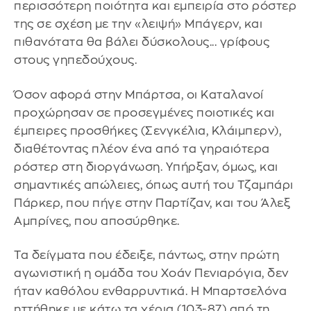
περισσότερη ποιότητα και εμπειρία στο ρόστερ
της σε σχέση με την «λειψή» Μπάγερν, και
πιθανότατα θα βάλει δύσκολους... γρίφους
στους γηπεδούχους.
Όσον αφορά στην Μπάρτσα, οι Καταλανοί
προχώρησαν σε προσεγμένες ποιοτικές και
έμπειρες προσθήκες (Σενγκέλια, Κλάιμπερν),
διαθέτοντας πλέον ένα από τα γηραιότερα
ρόστερ στη διοργάνωση. Υπήρξαν, όμως, και
σημαντικές απώλειες, όπως αυτή του Τζαμπάρι
Πάρκερ, που πήγε στην Παρτίζαν, και του Άλεξ
Αμπρίνες, που αποσύρθηκε.
Τα δείγματα που έδειξε, πάντως, στην πρώτη
αγωνιστική η ομάδα του Χοάν Πενιαρόγια, δεν
ήταν καθόλου ενθαρρυντικά. Η Μπαρτσελόνα
ηττήθηκε με κάτω τα χέρια (103-87) από τη