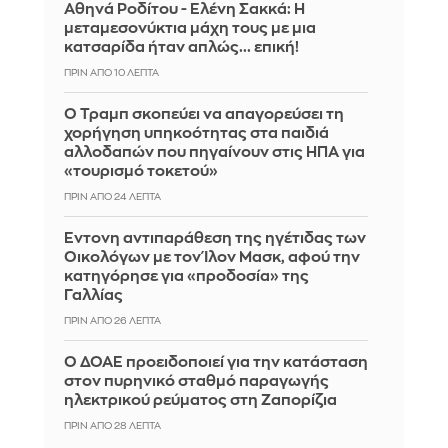
Αθηνά Ροδίτου - Ελένη Σακκά: Η
μεταμεσονύκτια μάχη τους με μια
κατσαρίδα ήταν απλώς... επική!
ΠΡΙΝ ΑΠΌ 10 ΛΕΠΤΆ
Ο Τραμπ σκοπεύει να απαγορεύσει τη
χορήγηση υπηκοότητας στα παιδιά
αλλοδαπών που πηγαίνουν στις ΗΠΑ για
«τουρισμό τοκετού»
ΠΡΙΝ ΑΠΌ 24 ΛΕΠΤΆ
Έντονη αντιπαράθεση της ηγέτιδας των
Οικολόγων με τον Ίλον Μασκ, αφού την
κατηγόρησε για «προδοσία» της
Γαλλίας
ΠΡΙΝ ΑΠΌ 26 ΛΕΠΤΆ
Ο ΔΟΑΕ προειδοποιεί για την κατάσταση
στον πυρηνικό σταθμό παραγωγής
ηλεκτρικού ρεύματος στη Ζαπορίζια
ΠΡΙΝ ΑΠΌ 28 ΛΕΠΤΆ