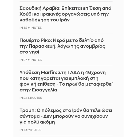
Σαουδική Αραβία: Επίκειται επίθεση από
Χούθι και ιρακινές οργανώσεις υπό την
καθοδήγηση του Ιράν
IN 32 MINUTES
Πουέρτο Ρίκο: Νερό με το δελτίο από
την Παρασκευή, λόγω της ανομβρίας
στο νησί
IN 27 MINUTES
Υπόθεση Marfin: Στη ΓΑΔΑ η 46χρονη
που κατηγορείται για εμπλοκή στη
φονική επίθεση - Το πρωί θα μεταφερθεί
στην Εισαγγελία
IN 23 MINUTES
Τραμπ: Ο πόλεμος στο Ιράν θα τελειώσει
σύντομα - Δεν μπορούν να συνεχίσουν
για πολύ ακόμη
IN 19 MINUTES