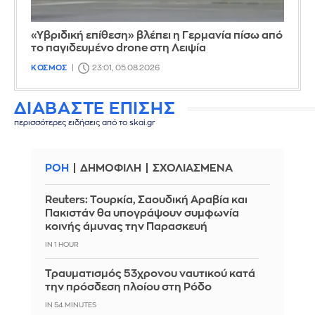
«Υβριδική επίθεση» βλέπει η Γερμανία πίσω από
το παγιδευμένο drone στη Λειψία
ΚΟΣΜΟΣ
23:01, 05.08.2026
ΔΙΑΒΑΣΤΕ ΕΠΙΣΗΣ
περισσότερες ειδήσεις από το skai.gr
ΡΟΗ
ΔΗΜΟΦΙΛΗ
ΣΧΟΛΙΑΣΜΕΝΑ
Reuters: Τουρκία, Σαουδική Αραβία και
Πακιστάν θα υπογράψουν συμφωνία
κοινής άμυνας την Παρασκευή
IN 1 HOUR
Τραυματισμός 53χρονου ναυτικού κατά
την πρόσδεση πλοίου στη Ρόδο
IN 54 MINUTES