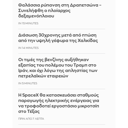
Θαλάσσια ρύπανση στη Δραπετσώνα –
Συνελήφθη ο πλοίαρχος
δεξαμενόπλοιου
IN 15 MINUTES
Διάσωση 30χρονης μετά από πτώση
από την υψηλή γέφυρα της Χαλκίδας
IN 14 MINUTES
Οι τιμές της βενζίνης αυξήθηκαν
εξαιτίας του πολέμου του Τραμπ στο
Ιράν, και όχι λόγω της απληστίας των
πετρελαϊκών εταιρειών
IN 5 MINUTES
Η SpaceX θα κατασκευάσει σταθμούς
παραγωγής ηλεκτρικής ενέργειας για
να τροφοδοτεί εργοστάσιο μικροτσίπ
στο Τέξας
ΠΡΙΝ ΑΠΌ 7 ΛΕΠΤΆ