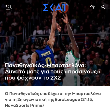
Παναθηναϊκός-Μπαρτσελόνα:
Δυνατό ματς για τους «πράσινους»
που ψάχνουν το 2Χ2
Ο Παναθηναϊκός υποδέχεται την Μπαρτσελόνα
για τη 2η αγωνιστική της EuroLeague (21:15,
NovaSports Prime)