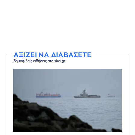
ΑΞΙΖΕΙ ΝΑ ΔΙΑΒΑΣΕΤΕ
δημοφιλείς ειδήσεις στο skai.gr