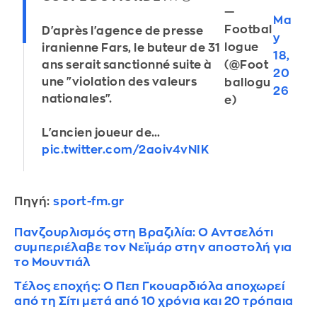
—
Ma
Footbal
D'après l'agence de presse
y
logue
iranienne Fars, le buteur de 31
18,
(@Foot
ans serait sanctionné suite à
20
une "violation des valeurs
ballogu
26
nationales".
e)
L'ancien joueur de…
pic.twitter.com/2aoiv4vNIK
Πηγή:
sport-fm.gr
Πανζουρλισμός στη Βραζιλία: Ο Αντσελότι
συμπεριέλαβε τον Νεϊμάρ στην αποστολή για
το Μουντιάλ
Τέλος εποχής: Ο Πεπ Γκουαρδιόλα αποχωρεί
από τη Σίτι μετά από 10 χρόνια και 20 τρόπαια