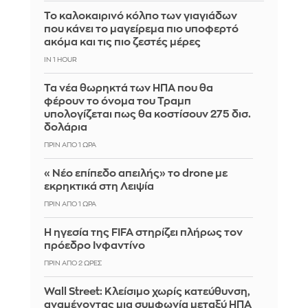
Το καλοκαιρινό κόλπο των γιαγιάδων
που κάνει το μαγείρεμα πιο υποφερτό
ακόμα και τις πιο ζεστές μέρες
IN 1 HOUR
Τα νέα θωρηκτά των ΗΠΑ που θα
φέρουν το όνομα του Τραμπ
υπολογίζεται πως θα κοστίσουν 275 δισ.
δολάρια
ΠΡΙΝ ΑΠΌ 1 ΏΡΑ
«Νέο επίπεδο απειλής» το drone με
εκρηκτικά στη Λειψία
ΠΡΙΝ ΑΠΌ 1 ΏΡΑ
Η ηγεσία της FIFA στηρίζει πλήρως τον
πρόεδρο Ινφαντίνο
ΠΡΙΝ ΑΠΌ 2 ΏΡΕΣ
Wall Street: Κλείσιμο χωρίς κατεύθυνση,
αναμένοντας μια συμφωνία μεταξύ ΗΠΑ