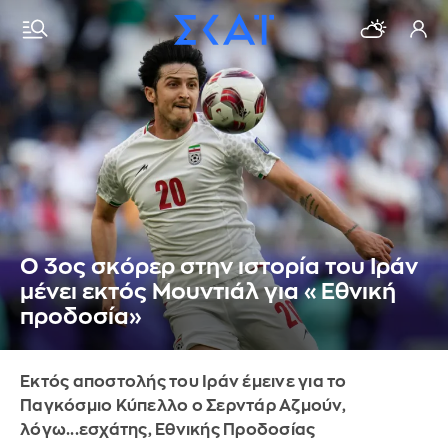
Ο 3ος σκόρερ στην ιστορία του Ιράν
μένει εκτός Μουντιάλ για «Εθνική
προδοσία»
Eκτός αποστολής του Ιράν έμεινε για το
Παγκόσμιο Κύπελλο ο Σερντάρ Αζμούν,
λόγω...εσχάτης, Εθνικής Προδοσίας