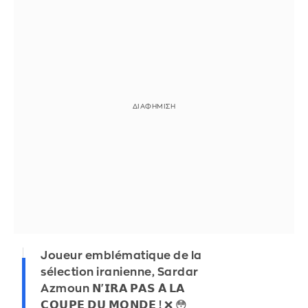
Joueur emblématique de la
sélection iranienne, Sardar
Azmoun 𝗡'𝗜𝗥𝗔 𝗣𝗔𝗦 𝗔̀ 𝗟𝗔
𝗖𝗢𝗨𝗣𝗘 𝗗𝗨 𝗠𝗢𝗡𝗗𝗘 ! ❌ 😳