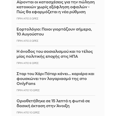
Αίρονται οι κατασχέσεις για την πώληση
κατοικιών χωρίς εξόφληση οφειλών -
Πώς θα εφαρμόζεται η νέα ρύθμιση
ΠΡΙΝ ΑΠΌ 2 ΏΡΕΣ
Εορτολόγιο: Ποιοι γιορτάζουν σήμερα,
10 Αυγούστου
ΠΡΙΝ ΑΠΌ 2 ΏΡΕΣ
Η άνοδος του σοσιαλισμού και το τέλος
μίας πολιτικής εποχής στις ΗΠΑ
ΠΡΙΝ ΑΠΌ 9 ΏΡΕΣ
Σταρ του Χάρι Πότερ κάνει... καριέρα και
φουσκώνει τον λογαριασμό της στο
OnlyFans
ΠΡΙΝ ΑΠΌ 10 ΏΡΕΣ
Οριοθετήθηκε σε 15 λεπτά η φωτιά σε
δασική έκταση στην Άνοιξη
ΠΡΙΝ ΑΠΌ 10 ΏΡΕΣ