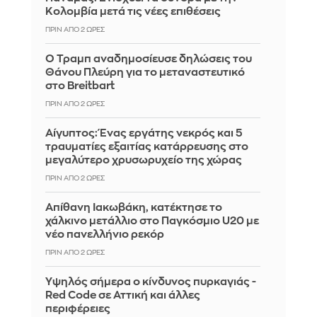
Κολομβία μετά τις νέες επιθέσεις
ΠΡΙΝ ΑΠΌ 2 ΏΡΕΣ
Ο Τραμπ αναδημοσίευσε δηλώσεις του
Θάνου Πλεύρη για το μεταναστευτικό
στο Breitbart
ΠΡΙΝ ΑΠΌ 2 ΏΡΕΣ
Αίγυπτος: Ένας εργάτης νεκρός και 5
τραυματίες εξαιτίας κατάρρευσης στο
μεγαλύτερο χρυσωρυχείο της χώρας
ΠΡΙΝ ΑΠΌ 2 ΏΡΕΣ
Απίθανη Ιακωβάκη, κατέκτησε το
χάλκινο μετάλλιο στο Παγκόσμιο U20 με
νέο πανελλήνιο ρεκόρ
ΠΡΙΝ ΑΠΌ 2 ΏΡΕΣ
Υψηλός σήμερα ο κίνδυνος πυρκαγιάς -
Red Code σε Αττική και άλλες
περιφέρειες