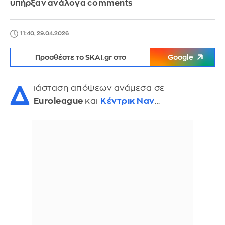
υπήρξαν ανάλογα comments
11:40, 29.04.2026
Προσθέστε το SKAI.gr στο
Google
Δ
ιάσταση απόψεων ανάμεσα σε
Euroleague
και
Κέντρικ Ναν
…