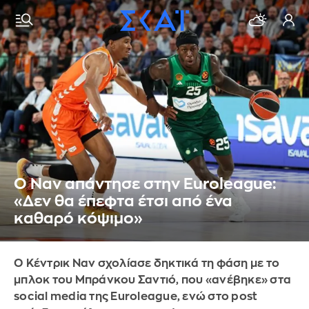
Ο Ναν απάντησε στην Euroleague:
«Δεν θα έπεφτα έτσι από ένα
καθαρό κόψιμο»
Ο Κέντρικ Ναν σχολίασε δηκτικά τη φάση με το
μπλοκ του Μπράνκου Σαντιό, που «ανέβηκε» στα
social media της Euroleague, ενώ στο post