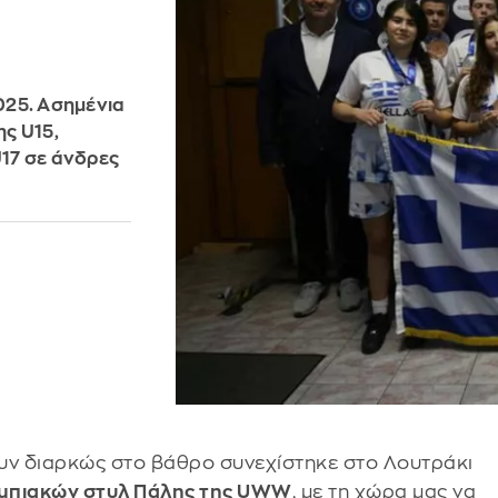
025. Ασημένια
ς U15,
U17 σε άνδρες
ουν διαρκώς στο βάθρο συνεχίστηκε στο Λουτράκι
μπιακών στυλ Πάλης της UWW
, με τη χώρα μας να