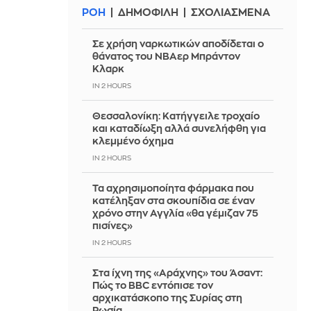
ΡΟΗ
ΔΗΜΟΦΙΛΗ
ΣΧΟΛΙΑΣΜΕΝΑ
Σε χρήση ναρκωτικών αποδίδεται ο
θάνατος του ΝΒΑερ Μπράντον
Κλαρκ
IN 2 HOURS
Θεσσαλονίκη: Κατήγγειλε τροχαίο
και καταδίωξη αλλά συνελήφθη για
κλεμμένο όχημα
IN 2 HOURS
Τα αχρησιμοποίητα φάρμακα που
κατέληξαν στα σκουπίδια σε έναν
χρόνο στην Αγγλία «θα γέμιζαν 75
πισίνες»
IN 2 HOURS
Στα ίχνη της «Αράχνης» του Άσαντ:
Πώς το BBC εντόπισε τον
αρχικατάσκοπο της Συρίας στη
Ρωσία