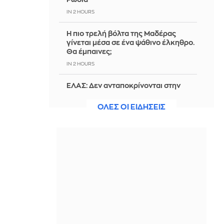
IN 2 HOURS
Η πιο τρελή βόλτα της Μαδέρας
γίνεται μέσα σε ένα ψάθινο έλκηθρο.
Θα έμπαινες;
IN 2 HOURS
ΕΛΑΣ: Δεν ανταποκρίνονται στην
πραγματικότητα αναφορές περί
απόπειρας προσέγγισης ανήλικης
ΟΛΕΣ ΟΙ ΕΙΔΗΣΕΙΣ
έναντι αμοιβής στην Κρήτη
IN 2 HOURS
Σφοδροί άνεμοι και υψηλές
θερμοκρασίες τις επόμενες ημέρες -
Συνεδρίαση της Επιτροπής
Εκτίμησης Κινδύνου
IN 2 HOURS
Οδηγούσε μεθυσμένος στο Αγρίνιο -
Είχε γεμιστήρα με σφαίρες στο αμάξι