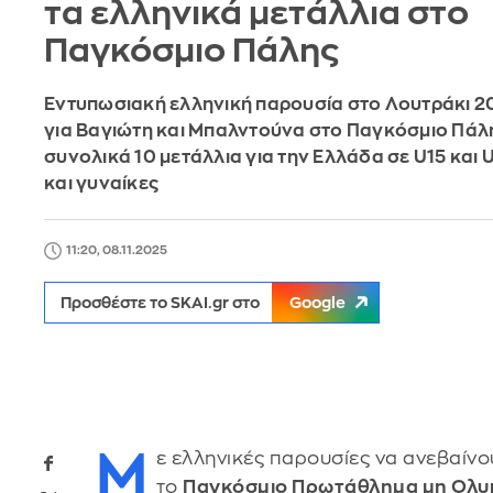
τα ελληνικά μετάλλια στο
Παγκόσμιο Πάλης
Εντυπωσιακή ελληνική παρουσία στο Λουτράκι 2
για Βαγιώτη και Μπαλντούνα στο Παγκόσμιο Πάλη
συνολικά 10 μετάλλια για την Ελλάδα σε U15 και 
και γυναίκες
11:20, 08.11.2025
Προσθέστε το SKAI.gr στο
Google
Μ
ε ελληνικές παρουσίες να ανεβαίν
το
Παγκόσμιο Πρωτάθλημα μη Ολυ