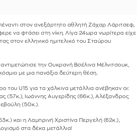
απέναντι στον ανεξάρτητο αθλητή Ζάχαρ Λάριτσεφ,
ερε να φτάσει στη νίκη. Λίγα 24ωρα νωρίτερα είχε
τας στον ελληνικό ημιτελικό του Σταύρου
 αντιμετώπισε την Ουκρανή Βσέλινα Μέλνιτσουκ,
όσμιο με μια πανάξια δεύτερη θέση.
ο του U15 για τα χάλκινα μετάλλια ανέβηκαν οι:
ς (57κ.), Ιωάννης Αυγερίδης (66κ.), Αλέξανδρος
εβούλη (50κ.).
53κ.) και η Λαμπρινή Χριστίνα Περγελή (62κ.),
ογισμό στα δέκα μετάλλια!