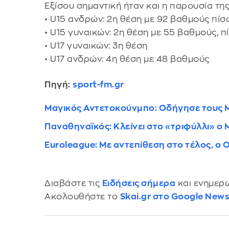
Εξίσου σημαντική ήταν και η παρουσία τη
• U15 ανδρών: 2η θέση με 92 βαθμούς πίσω
• U15 γυναικών: 2η θέση με 55 βαθμούς, π
• U17 γυναικών: 3η θέση
• U17 ανδρών: 4η θέση με 48 βαθμούς
Πηγή:
sport-fm.gr
Μαγικός Αντετοκούνμπο: Οδήγησε τους Μπ
Παναθηναϊκός: Κλείνει στο «τριφύλλι» ο
Euroleague: Με αντεπίθεση στο τέλος, ο 
Διαβάστε τις
Ειδήσεις σήμερα
και ενημερω
Ακολουθήστε το
Skai.gr στο Google New