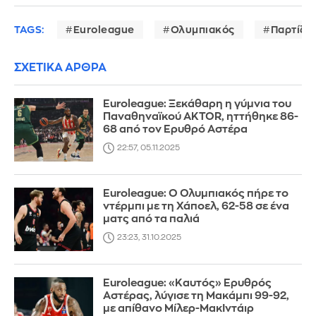
TAGS:
Euroleague
Ολυμπιακός
Παρτίζα
ΣΧΕΤΙΚΑ ΑΡΘΡΑ
Euroleague: Ξεκάθαρη η γύμνια του
Παναθηναϊκού AKTOR, ηττήθηκε 86-
68 από τον Ερυθρό Αστέρα
22:57, 05.11.2025
Euroleague: Ο Ολυμπιακός πήρε το
ντέρμπι με τη Χάποελ, 62-58 σε ένα
ματς από τα παλιά
23:23, 31.10.2025
Euroleague: «Καυτός» Ερυθρός
Αστέρας, λύγισε τη Μακάμπι 99-92,
με απίθανο Μίλερ-ΜακΙντάιρ