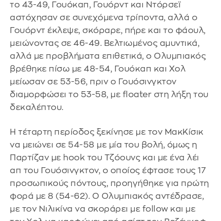
το 43-49, Γουόκαπ, Γουόρντ και Ντόρσεϊ
αστόχησαν σε συνεχόμενα τρίποντα, αλλά ο
Γουόρντ έκλεψε, σκόραρε, πήρε και το φάουλ,
μειώνοντας σε 46-49. Βελτιωμένος αμυντικά,
αλλά με προβλήματα επιθετικά, ο Ολυμπιακός
βρέθηκε πίσω με 48-54, Γουόκαπ και Χολ
μείωσαν σε 53-56, πριν ο Γουόσινγκτον
διαμορφώσει το 53-58, με floater στη λήξη του
δεκαλέπτου.
Η τέταρτη περίοδος ξεκίνησε με τον ΜακΚίσικ
να μειώνει σε 54-58 με μία του βολή, όμως η
Παρτίζαν με hook του Τζόουνς και με ένα λέι
απ του Γουόσινγκτον, ο οποίος έφτασε τους 17
προσωπικούς πόντους, προηγήθηκε για πρώτη
φορά με 8 (54-62). Ο Ολυμπιακός αντέδρασε,
με τον Νιλικίνα να σκοράρει με follow και με