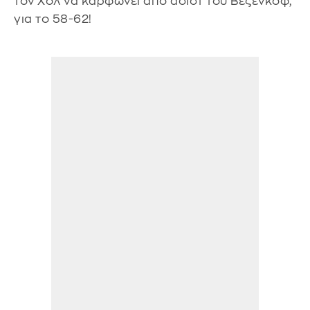
τον Χολ να καρφώνει από ασίστ του Βεζένκοφ,
για το 58-62!