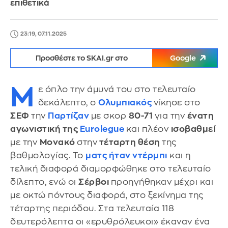
επιθετικά
23:19, 07.11.2025
Προσθέστε το SKAI.gr στο
Google
Μ
ε όπλο την άμυνά του στο τελευταίο
δεκάλεπτο, ο
Ολυμπιακός
νίκησε στο
ΣΕΦ
την
Παρτίζαν
με σκορ
80-71
για την
ένατη
αγωνιστική της
Eurolegue
και πλέον
ισοβαθμεί
με την
Μονακό
στην
τέταρτη θέση
της
βαθμολογίας. Το
ματς ήταν ντέρμπι
και η
τελική διαφορά διαμορφώθηκε στο τελευταίο
δίλεπτο, ενώ οι
Σέρβοι
προηγήθηκαν μέχρι και
με οκτώ πόντους διαφορά, στο ξεκίνημα της
τέταρτης περιόδου. Στα τελευταία 118
δευτερόλεπτα οι «ερυθρόλευκοι» έκαναν ένα