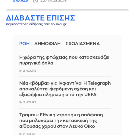
ΕΛΛΑΔΑ
14:27, 07.08.2026
ΔΙΑΒΑΣΤΕ ΕΠΙΣΗΣ
περισσότερες ειδήσεις από το skai.gr
ΡΟΗ
ΔΗΜΟΦΙΛΗ
ΣΧΟΛΙΑΣΜΕΝΑ
Η χώρα της φτώχειας που κατασκευάζει
πυρηνικά όπλα
IN 2 HOURS
Νέα «βόμβα» για Ινφαντίνο: Η Telegraph
αποκαλύπτει φερόμενη σχέση και
εξαψήφια πληρωμή από την UEFA
IN 2 HOURS
Τραμπ: «Εθνική ντροπή» η απόφαση
που μπλοκάρει την κατασκευή της
αίθουσας χορού στον Λευκό Οίκο
IN 2 HOURS