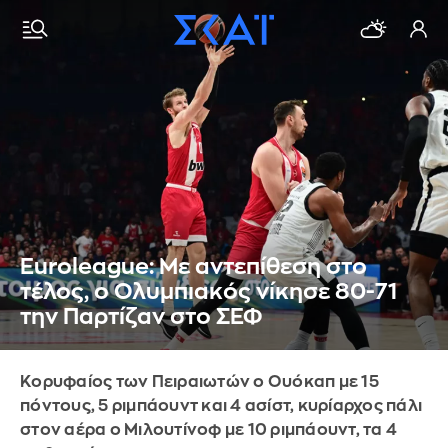
Euroleague: Με αντεπίθεση στο
τέλος, ο Ολυμπιακός νίκησε 80-71
την Παρτίζαν στο ΣΕΦ
Κορυφαίος των Πειραιωτών ο Ουόκαπ με 15
πόντους, 5 ριμπάουντ και 4 ασίστ, κυρίαρχος πάλι
στον αέρα ο Μιλουτίνοφ με 10 ριμπάουντ, τα 4