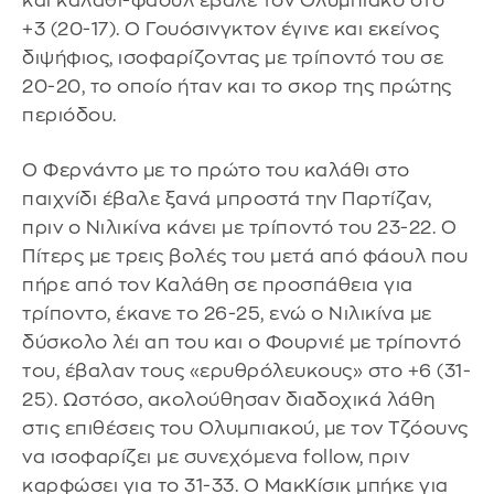
και καλάθι-φάουλ έβαλε τον Ολυμπιακό στο
+3 (20-17). Ο Γουόσινγκτον έγινε και εκείνος
διψήφιος, ισοφαρίζοντας με τρίποντό του σε
20-20, το οποίο ήταν και το σκορ της πρώτης
περιόδου.
Ο Φερνάντο με το πρώτο του καλάθι στο
παιχνίδι έβαλε ξανά μπροστά την Παρτίζαν,
πριν ο Νιλικίνα κάνει με τρίποντό του 23-22. Ο
Πίτερς με τρεις βολές του μετά από φάουλ που
πήρε από τον Καλάθη σε προσπάθεια για
τρίποντο, έκανε το 26-25, ενώ ο Νιλικίνα με
δύσκολο λέι απ του και ο Φουρνιέ με τρίποντό
του, έβαλαν τους «ερυθρόλευκους» στο +6 (31-
25). Ωστόσο, ακολούθησαν διαδοχικά λάθη
στις επιθέσεις του Ολυμπιακού, με τον Τζόουνς
να ισοφαρίζει με συνεχόμενα follow, πριν
καρφώσει για το 31-33. Ο ΜακΚίσικ μπήκε για