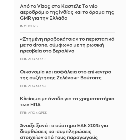
Από το Vizag στο Καστέλι: Το νέο
αεροδρόμιο της Ινδίας και το όραμα της
GMR για την Ελλάδα
IN 2 HOURS
«Στημένη προβοκάτσια» το περιστατικό
με το drone, σύμφωνα με τη ρωσική
πρεσβεία στο Βερολίνο
ΠΡΙΝ ΑΠΌ 3 ΏΡΕΣ
Οικονομία και ασφάλεια στο επίκεντρο
της συζήτησης Ζελένσκι- Βούτσιτς
ΠΡΙΝ ΑΠΌ 3 ΏΡΕΣ
Κλείσιμο με άνοδο για το χρηματιστήριο
των ΗΠΑ
ΠΡΙΝ ΑΠΌ 4 ΏΡΕΣ
Άνοιξε ξανά το σύστημα ΕΑΕ 2025 για
διορθώσεις και συμπληρώσεις
στοιχείων από τους παραγωγούς