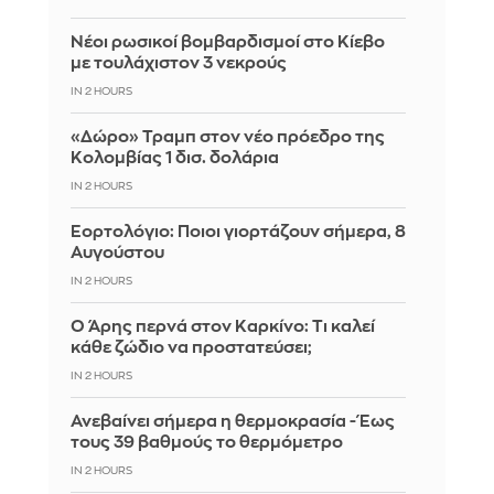
Νέοι ρωσικοί βομβαρδισμοί στο Κίεβο
με τουλάχιστον 3 νεκρούς
IN 2 HOURS
«Δώρο» Τραμπ στον νέο πρόεδρο της
Κολομβίας 1 δισ. δολάρια
IN 2 HOURS
Εορτολόγιο: Ποιοι γιορτάζουν σήμερα, 8
Αυγούστου
IN 2 HOURS
Ο Άρης περνά στον Καρκίνο: Τι καλεί
κάθε ζώδιο να προστατεύσει;
IN 2 HOURS
Ανεβαίνει σήμερα η θερμοκρασία - Έως
τους 39 βαθμούς το θερμόμετρο
IN 2 HOURS