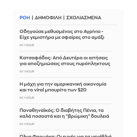
ΡΟΗ
ΔΗΜΟΦΙΛΗ
ΣΧΟΛΙΑΣΜΕΝΑ
Οδηγούσε μεθυσμένος στο Αγρίνιο -
Είχε γεμιστήρα με σφαίρες στο αμάξι
IN 1 HOUR
Κατσαφάδος: Από Δευτέρα οι αιτήσεις
για αποζημιώσεις στους πυρόπληκτους
IN 1 HOUR
Η μάχη για την αμερικανική οικονομία
και το viral μπουρίτο των $20
IN 1 HOUR
Παναθηναϊκός: Ο διαβήτης Πένια, τα
καλά ποσοστά και η “βρώμικη” δουλειά
IN 1 HOUR
Όλγα Φαρμάκη: Οι ευχές για τα γενέθλιά