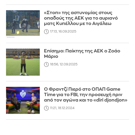
«Στοπ» της αστυνομίας στους
οπαδούς της ΑΕΚ για το αυριανό
ματς Κυπέλλου με το Αιγάλεω
17:13, 16.09.2025
Επίσημο: Παίκτης της ΑΕΚ ο Ζοάο
Μάριο
18:56, 12.09.2025
Ο Φραντζί Πιερό στο ΟΠΑΠ Game
Time για τo FBI, την προσευχή πριν
από τον αγώνα και το «diri djondjon»
11:21, 18.12.2024