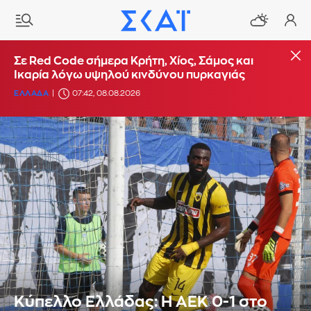
Σε Red Code σήμερα Κρήτη, Χίος, Σάμος και
Ικαρία λόγω υψηλού κινδύνου πυρκαγιάς
ΕΛΛΑΔΑ
07:42, 08.08.2026
Κύπελλο Ελλάδας: Η ΑΕΚ 0-1 στο