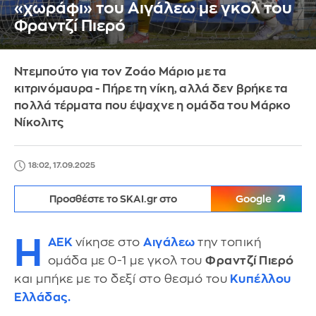
«χωράφι» του Αιγάλεω με γκολ του
Φραντζί Πιερό
Ντεμπούτο για τον Ζοάο Μάριο με τα
κιτρινόμαυρα - Πήρε τη νίκη, αλλά δεν βρήκε τα
πολλά τέρματα που έψαχνε η ομάδα του Μάρκο
Νίκολιτς
18:02, 17.09.2025
Προσθέστε το SKAI.gr στο
Google
Η
ΑΕΚ
νίκησε στο
Αιγάλεω
την τοπική
ομάδα με 0-1 με γκολ του
Φραντζί Πιερό
και μπήκε με το δεξί στο θεσμό του
Κυπέλλου
Ελλάδας.