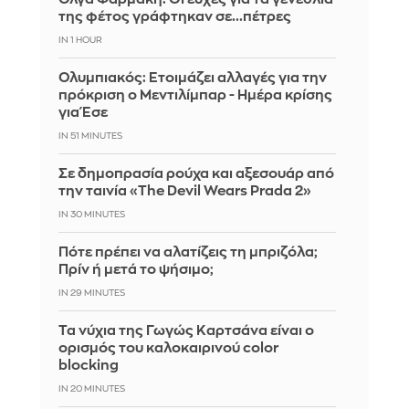
της φέτος γράφτηκαν σε...πέτρες
IN 1 HOUR
Ολυμπιακός: Ετοιμάζει αλλαγές για την
πρόκριση ο Μεντιλίμπαρ - Ημέρα κρίσης
για Έσε
IN 51 MINUTES
Σε δημοπρασία ρούχα και αξεσουάρ από
την ταινία «The Devil Wears Prada 2»
IN 30 MINUTES
Πότε πρέπει να αλατίζεις τη μπριζόλα;
Πρίν ή μετά το ψήσιμο;
IN 29 MINUTES
Τα νύχια της Γωγώς Καρτσάνα είναι ο
ορισμός του καλοκαιρινού color
blocking
IN 20 MINUTES