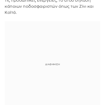
τις προσωπικές ενέργειες, το ατού δηλαδή
κάποιων ποδοσφαιριστών όπως των Ζίνι και
Κοϊτά.