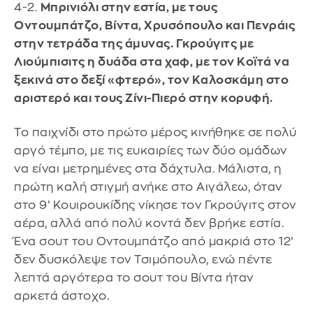
4-2.
Μπρινιόλι στην εστία, με τους
Οντουμπάτζο, Βίντα, Χρυσόπουλο και Πενράις
στην τετράδα της άμυνας. Γκρούγιτς με
Λιούμπισιτς η δυάδα στα χαφ, με τον Κοϊτά να
ξεκινά στο δεξί «φτερό», τον Καλοσκάμη στο
αριστερό και τους Ζίνι-Πιερό στην κορυφή.
Το παιχνίδι στο πρώτο μέρος κινήθηκε σε πολύ
αργό τέμπο, με τις ευκαιρίες των δύο ομάδων
να είναι μετρημένες στα δάχτυλα. Μάλιστα, η
πρώτη καλή στιγμή ανήκε στο Αιγάλεω, όταν
στο 9’ Κουιρουκίδης νίκησε τον Γκρούγιτς στον
αέρα, αλλά από πολύ κοντά δεν βρήκε εστία.
Ένα σουτ του Οντουμπάτζο από μακριά στο 12’
δεν δυσκόλεψε τον Τσιμόπουλο, ενώ πέντε
λεπτά αργότερα το σουτ του Βίντα ήταν
αρκετά άστοχο.