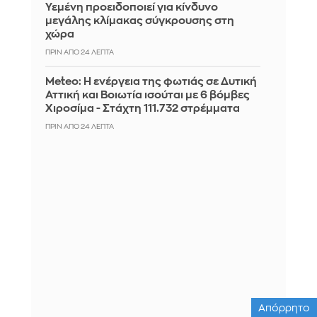
Υεμένη προειδοποιεί για κίνδυνο
μεγάλης κλίμακας σύγκρουσης στη
χώρα
ΠΡΙΝ ΑΠΌ 24 ΛΕΠΤΆ
Meteo: Η ενέργεια της φωτιάς σε Δυτική
Αττική και Βοιωτία ισούται με 6 βόμβες
Χιροσίμα - Στάχτη 111.732 στρέμματα
ΠΡΙΝ ΑΠΌ 24 ΛΕΠΤΆ
Απόρρητο