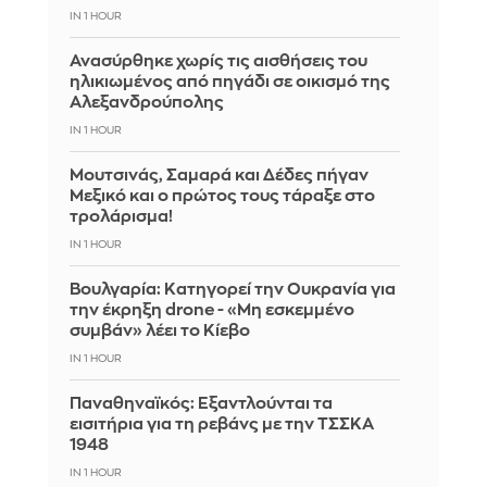
IN 1 HOUR
Ανασύρθηκε χωρίς τις αισθήσεις του
ηλικιωμένος από πηγάδι σε οικισμό της
Αλεξανδρούπολης
IN 1 HOUR
Μουτσινάς, Σαμαρά και Δέδες πήγαν
Μεξικό και ο πρώτος τους τάραξε στο
τρολάρισμα!
IN 1 HOUR
Βουλγαρία: Κατηγορεί την Ουκρανία για
την έκρηξη drone - «Μη εσκεμμένο
συμβάν» λέει το Κίεβο
IN 1 HOUR
Παναθηναϊκός: Εξαντλούνται τα
εισιτήρια για τη ρεβάνς με την ΤΣΣΚΑ
1948
IN 1 HOUR