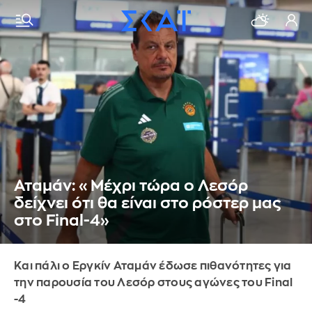
Αταμάν: «Μέχρι τώρα ο Λεσόρ
δείχνει ότι θα είναι στο ρόστερ μας
στο Final-4»
Και πάλι ο Εργκίν Αταμάν έδωσε πιθανότητες για
την παρουσία του Λεσόρ στους αγώνες του Final
-4