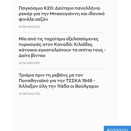
Παγκόσμιο Κ20: Δεύτερο πανελλήνιο
ρεκόρ για την Μπακογιάννη και ιδανικό
φινάλε σεζόν
IN 59 MINUTES
Μία από τις ταχύτερα εξελισσόμενες
πυρκαγιές στον Καναδά: Χιλιάδες
κάτοικοι εγκαταλείπουν τα σπίτια τους -
Δείτε βίντεο
IN 52 MINUTES
Τριάρα πριν τη ρεβάνς με τον
Παναθηναϊκό για την ΤΣΣΚΑ 1948 -
Άλλαξαν όλη την 11άδα οι Βούλγαροι
IN 39 MINUTES
Απόρρητο