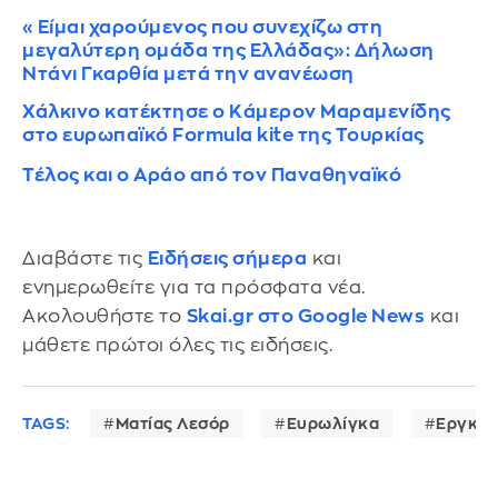
«Είμαι χαρούμενος που συνεχίζω στη
μεγαλύτερη ομάδα της Ελλάδας»: Δήλωση
Ντάνι Γκαρθία μετά την ανανέωση
Χάλκινο κατέκτησε ο Κάμερον Μαραμενίδης
στο ευρωπαϊκό Formula kite της Τουρκίας
Τέλος και ο Αράο από τον Παναθηναϊκό
Διαβάστε τις
Ειδήσεις σήμερα
και
ενημερωθείτε για τα πρόσφατα νέα.
Ακολουθήστε το
Skai.gr στο Google News
και
μάθετε πρώτοι όλες τις ειδήσεις.
TAGS:
Ματίας Λεσόρ
Ευρωλίγκα
Εργκίν