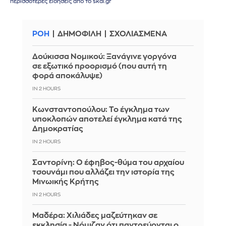
περισσότερες ειδήσεις από το skai.gr
ΡΟΗ
ΔΗΜΟΦΙΛΗ
ΣΧΟΛΙΑΣΜΕΝΑ
Δούκισσα Νομικού: Ξανάγινε γοργόνα
σε εξωτικό προορισμό (που αυτή τη
φορά αποκάλυψε)
IN 2 HOURS
Κωνσταντοπούλου: Το έγκλημα των
υποκλοπών αποτελεί έγκλημα κατά της
Δημοκρατίας
IN 2 HOURS
Σαντορίνη: Ο έφηβος-θύμα του αρχαίου
τσουνάμι που αλλάζει την ιστορία της
Μινωικής Κρήτης
IN 2 HOURS
Μαδέρα: Χιλιάδες μαζεύτηκαν σε
εκκλησία - Νόμιζαν ότι παντρεύονται ο