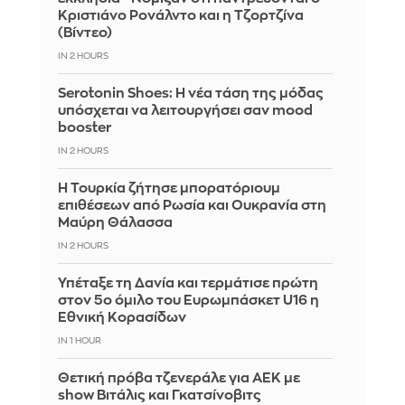
Κριστιάνο Ρονάλντο και η Τζορτζίνα
(Βίντεο)
IN 2 HOURS
Serotonin Shoes: Η νέα τάση της μόδας
υπόσχεται να λειτουργήσει σαν mood
booster
IN 2 HOURS
Η Τουρκία ζήτησε μπορατόριουμ
επιθέσεων από Ρωσία και Ουκρανία στη
Μαύρη Θάλασσα
IN 2 HOURS
Υπέταξε τη Δανία και τερμάτισε πρώτη
στον 5ο όμιλο του Ευρωμπάσκετ U16 η
Εθνική Κορασίδων
IN 1 HOUR
Θετική πρόβα τζενεράλε για ΑΕΚ με
show Βιτάλις και Γκατσίνοβιτς