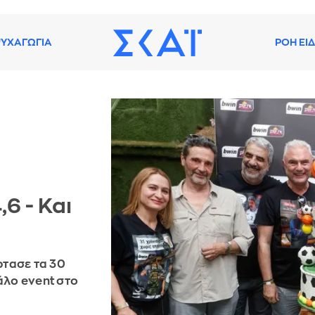
ΥΧΑΓΩΓΙΑ
ΡΟΗ ΕΙ
6 - Και
ρτασε τα 30
άλο event στο