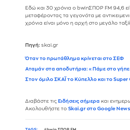
Εδώ και 30 χρόνια ο bwinΣΠΟΡ FM 94,6 ε
μεταφέροντας τα γεγονότα με αντικειμενικ
χρόνια είναι μόνο η αρχή στο μεγάλο ταξί
Πηγή:
skai.gr
Όταν το πρωτάθλημα κρίνεται στο ΣΕΦ
Αταμάν στα αποδυτήρια: «Πάμε στο γήπεδ
Στον όμιλο ΣΚΑΪ το Κύπελλο και το Super 
Διαβάστε τις
Ειδήσεις σήμερα
και ενημερω
Ακολουθήστε το
Skai.gr στο Google New
TAGS:
bwin ΣΠΟΡ FM