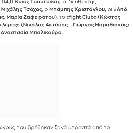
M 94,6
Βάιος Τσούτσικας
, ο διευθυντής
ο
Μιχάλης Τσόχος
, ο
Μπάμπης Χριστόγλου,
οι «
Από
ας, Μαρία Ζαφειράτου
), το «
fight Club» (Κώστας
 λέρες» (Νικόλας Ακτύπης – Γιώργος Μαραθιανός
).
,
Αναστασία Μπαλικούρα.
γωγούς που βρέθηκαν ξανά μπροστά από το