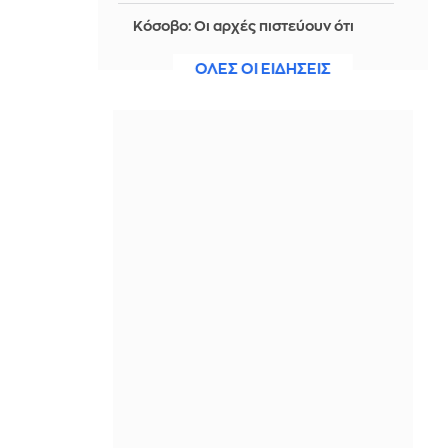
Κόσοβο: Οι αρχές πιστεύουν ότι
εντόπισαν έναν νέο ομαδικό τάφο
στην περιοχή του Ζούμπιν Πότοκ
ΟΛΕΣ ΟΙ ΕΙΔΗΣΕΙΣ
ΠΡΙΝ ΑΠΌ 2 ΜΈΡΕΣ
Ειρωνική ανάρτηση του Θανάση
Αυγερινού για τη Μαρία
Καρυστιανού
ΠΡΙΝ ΑΠΌ 2 ΜΈΡΕΣ
Βραδινό Magazino 04-08-2026
ΠΡΙΝ ΑΠΌ 2 ΜΈΡΕΣ
ΑΕΚ: Στην Αθήνα ο Βιτάλις για να
«τελειώσει» τη μεταγραφή του
ΠΡΙΝ ΑΠΌ 2 ΜΈΡΕΣ
Συγκινητική προσπάθεια στα Βίλια:
Σώθηκαν πάνω από 100 ζώα από τις
πυρόπληκτες περιοχές της Αττικής