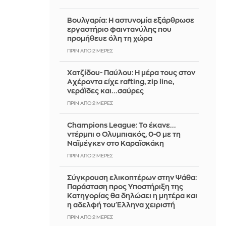
Βουλγαρία: Η αστυνομία εξάρθρωσε
εργαστήριο φαιντανύλης που
προμήθευε όλη τη χώρα
ΠΡΙΝ ΑΠΌ 2 ΜΈΡΕΣ
Χατζίδου- Παύλου: Η μέρα τους στον
Αχέροντα είχε rafting, zip line,
νεράϊδες και...σαύρες
ΠΡΙΝ ΑΠΌ 2 ΜΈΡΕΣ
Champions League: Το έκανε...
ντέρμπι ο Ολυμπιακός, 0-0 με τη
Ναϊμέγκεν στο Καραϊσκάκη
ΠΡΙΝ ΑΠΌ 2 ΜΈΡΕΣ
Σύγκρουση ελικοπτέρων στην Ψάθα:
Παράσταση προς Υποστήριξη της
Κατηγορίας θα δηλώσει η μητέρα και
η αδελφή του Έλληνα χειριστή
ΠΡΙΝ ΑΠΌ 2 ΜΈΡΕΣ