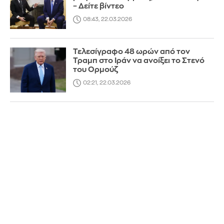
– Δείτε βίντεο
08:43, 22.03.2026
Τελεσίγραφο 48 ωρών από τον
Τραμπ στο Ιράν να ανοίξει το Στενό
του Ορμούζ
02:21, 22.03.2026