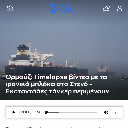
Ορμούζ: Timelapse βίντεο με το
ιρανικό μπλόκο στο Στενό -
Εκατοντάδες τάνκερ περιμένουν