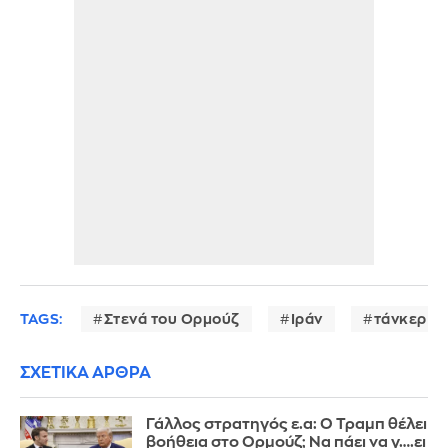
TAGS:
Στενά του Ορμούζ
Ιράν
τάνκερ
ΣΧΕΤΙΚΑ ΑΡΘΡΑ
Γάλλος στρατηγός ε.α: Ο Τραμπ θέλει
βοήθεια στο Ορμούζ; Να πάει να γ….ει