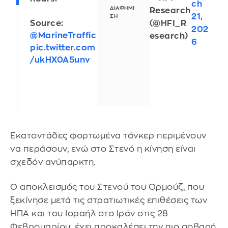
ch
Research
21,
(@HFI_R
Source:
202
@MarineTraffic
esearch)
6
pic.twitter.com
/ukHX0A5unv
Εκατοντάδες φορτωμένα τάνκερ περιμένουν
να περάσουν, ενώ στο Στενό η κίνηση είναι
σχεδόν ανύπαρκτη.
Ο αποκλεισμός του Στενού του Ορμούζ, που
ξεκίνησε μετά τις στρατιωτικές επιθέσεις των
ΗΠΑ και του Ισραήλ στο Ιράν στις 28
Φεβρουαρίου, έχει προκαλέσει την πιο σοβαρή