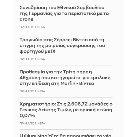
Συνεδρίαση του Εθνικού Συμβουλίου
της Γερμανίας για το περιστατικό με το
drone
ΠΡΙΝ ΑΠΌ 1 ΜΈΡΑ
Τραγωδία στις Σέρρες: Βίντεο από τη
στιγμή της μοιραίας σύγκρουσης του
φορτηγού με ΙΧ
ΠΡΙΝ ΑΠΌ 1 ΜΈΡΑ
Προθεσμία για την Τρίτη πήρε η
46χρονη που κατηγορείται για εμπλοκή
στην επίθεση στη Marfin - Βίντεο
ΠΡΙΝ ΑΠΌ 1 ΜΈΡΑ
Χρηματιστήριο: Στις 2.606,72 μονάδες ο
Γενικός Δείκτης Τιμών, με οριακή πτώση
0,07%
ΠΡΙΝ ΑΠΌ 1 ΜΈΡΑ
Η Φίμπι Μπρίτζες θα παρουσιάσει το νέο