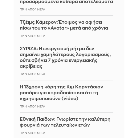
προσαρμοσμένα καθαρά αποτελέσματα
ΠΡΙΝ ΑΠΌ 1 ΜΈΡΑ
Τζέιμς Κάμερον: Έτοιμος να αφήσει
πίσω του το «Avatar» μετά από χρόνια
ΠΡΙΝ ΑΠΌ 1 ΜΈΡΑ
ΣΥΡΙΖΑ: Η ενεργειακή ρήτρα δεν
σημαίνει χαμηλότερους λογαριασμούς,
ούτε σβήνει 7 χρόνια ενεργειακής
ακρίβειας
ΠΡΙΝ ΑΠΌ 1 ΜΈΡΑ
Η 13χρονη κόρη της Κιμ Καρντάσιαν
ραπάρει για «προδοσία» και ότι τη
«χρησιμοποιούν» (video)
ΠΡΙΝ ΑΠΌ 1 ΜΈΡΑ
Εθνική Παίδων: Γνωρίστε την καλύτερη
φουρνιά των τελευταίων ετών
ΠΡΙΝ ΑΠΌ 1 ΜΈΡΑ