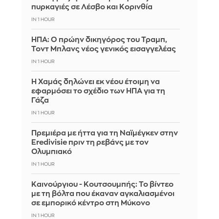
πυρκαγιές σε Λέσβο και Κορινθία
IN 1 HOUR
ΗΠΑ: Ο πρώην δικηγόρος του Τραμπ,
Τοντ Μπλανς νέος γενικός εισαγγελέας
IN 1 HOUR
Η Χαμάς δηλώνει εκ νέου έτοιμη να
εφαρμόσει το σχέδιο των ΗΠΑ για τη
Γάζα
IN 1 HOUR
Πρεμιέρα με ήττα για τη Ναϊμέγκεν στην
Eredivisie πριν τη ρεβάνς με τον
Ολυμπιακό
IN 1 HOUR
Καινούργιου - Κουτσουμπής: Το βίντεο
με τη βόλτα που έκαναν αγκαλιασμένοι
σε εμπορικό κέντρο στη Μύκονο
IN 1 HOUR