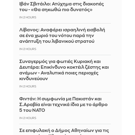
Ιβάν Σβιτάιλο: Ατύχημα στις διακοπές
του - «Θα σηκωθώ πιο δυνατός»
IN 2 HOURS
Λίβανος: Αναφέρει ισραηλινή εισβολή
σε ένα χωριό του νότου παρά την
ανάπτυξη του λιβανικού στρατού
IN 2 HOURS
Συναγερμός για φωτιές Κυριακή και
Δευτέρα: Επικίνδυνο κοκτέιλ ζέστης και
ανέμων - Αναλυτικά ποιες περιοχές
κινδυνεύουν
IN 2 HOURS
Φιντάν: Η συμφωνία με Πακιστάν και
Σ.Αραβία είναι τεχνικά ίδια με το άρθρο
5 του ΝΑΤΟ
IN 2 HOURS
Σε επιφυλακή ο Δήμος Αθηναίων για τις