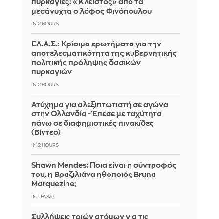
πυρκαγιές: «Κλειστός» από τα
μεσάνυχτα ο λόφος Φινόπουλου
IN 2 HOURS
ΕΛ.Α.Σ.: Κρίσιμα ερωτήματα για την
αποτελεσματικότητα της κυβερνητικής
πολιτικής πρόληψης δασικών
πυρκαγιών
IN 2 HOURS
Ατύχημα για αλεξιπτωτιστή σε αγώνα
στην Ολλανδία - Έπεσε με ταχύτητα
πάνω σε διαφημιστικές πινακίδες
(Βίντεο)
IN 2 HOURS
Shawn Mendes: Ποια είναι η σύντροφός
του, η Βραζιλιάνα ηθοποιός Bruna
Marquezine;
IN 1 HOUR
Συλλήψεις τριών ατόμων για τις