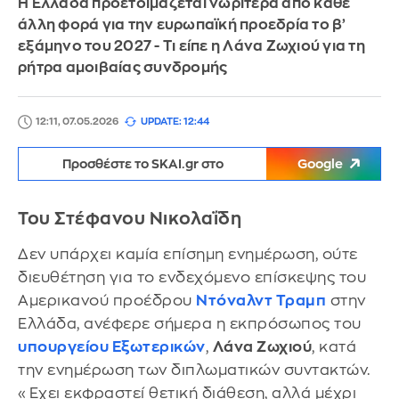
Η Ελλάδα προετοιμάζεται νωρίτερα από κάθε
άλλη φορά για την ευρωπαϊκή προεδρία το β’
εξάμηνο του 2027 - Τι είπε η Λάνα Ζωχιού για τη
ρήτρα αμοιβαίας συνδρομής
12:11, 07.05.2026
UPDATE: 12:44
Προσθέστε το SKAI.gr στο
Google
Του Στέφανου Νικολαΐδη
Δεν υπάρχει καμία επίσημη ενημέρωση, ούτε
διευθέτηση για το ενδεχόμενο επίσκεψης του
Αμερικανού προέδρου
Ντόναλντ Τραμπ
στην
Ελλάδα, ανέφερε σήμερα η εκπρόσωπος του
υπουργείου Εξωτερικών
,
Λάνα Ζωχιού
, κατά
την ενημέρωση των διπλωματικών συντακτών.
«Εχει εκφραστεί θετική διάθεση, αλλά μέχρι