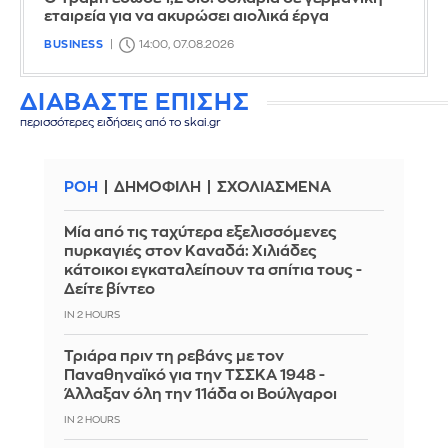
εταιρεία για να ακυρώσει αιολικά έργα
BUSINESS
14:00, 07.08.2026
ΔΙΑΒΑΣΤΕ ΕΠΙΣΗΣ
περισσότερες ειδήσεις από το skai.gr
ΡΟΗ
ΔΗΜΟΦΙΛΗ
ΣΧΟΛΙΑΣΜΕΝΑ
Μία από τις ταχύτερα εξελισσόμενες
πυρκαγιές στον Καναδά: Χιλιάδες
κάτοικοι εγκαταλείπουν τα σπίτια τους -
Δείτε βίντεο
IN 2 HOURS
Τριάρα πριν τη ρεβάνς με τον
Παναθηναϊκό για την ΤΣΣΚΑ 1948 -
Άλλαξαν όλη την 11άδα οι Βούλγαροι
IN 2 HOURS