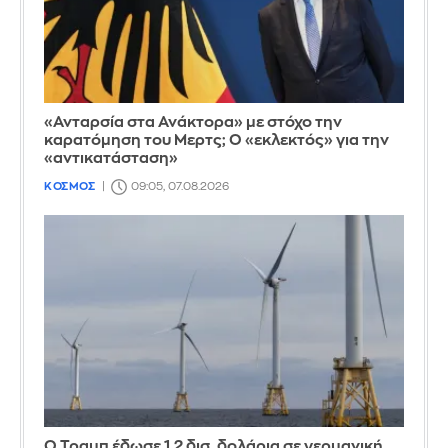
«Ανταρσία στα Ανάκτορα» με στόχο την
καρατόμηση του Μερτς; Ο «εκλεκτός» για την
«αντικατάσταση»
ΚΟΣΜΟΣ
09:05, 07.08.2026
Ο Τραμπ έδωσε 1,2 δισ. δολάρια σε γερμανική