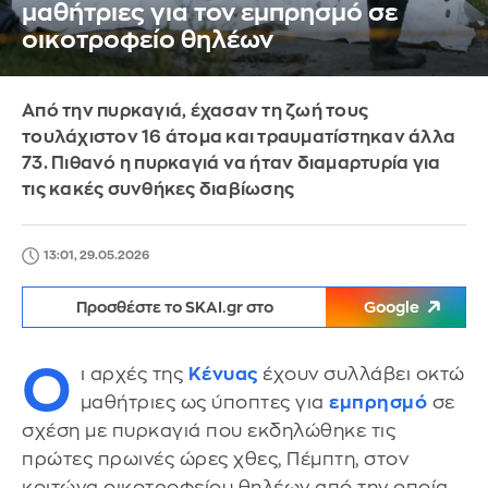
μαθήτριες για τον εμπρησμό σε
οικοτροφείο θηλέων
Από την πυρκαγιά, έχασαν τη ζωή τους
τουλάχιστον 16 άτομα και τραυματίστηκαν άλλα
73. Πιθανό η πυρκαγιά να ήταν διαμαρτυρία για
τις κακές συνθήκες διαβίωσης
13:01, 29.05.2026
Προσθέστε το SKAI.gr στο
Google
Ο
ι αρχές της
Κένυας
έχουν συλλάβει οκτώ
μαθήτριες ως ύποπτες για
εμπρησμό
σε
σχέση με πυρκαγιά που εκδηλώθηκε τις
πρώτες πρωινές ώρες χθες, Πέμπτη, στον
κοιτώνα οικοτροφείου θηλέων από την οποία