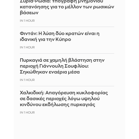
Συρία-Ρωσία: Υπογραφή μνημονίου
κατανόησης για το μέλλον των ρωσικών
βάσεων
IN 1 HOUR
Φιντάν: Η λύση δύο κρατών είναι η
ιδανική για την Κύπρο
IN 1 HOUR
Πυρκαγιά σε χαμηλή βλάστηση στην
περιοχή Γιάννουλη Σουφλίου:
Σηκώθηκαν εναέρια μέσα
IN 1 HOUR
Χαλκιδική: Απαγόρευση κυκλοφορίας
σε δασικές περιοχές λόγω υψηλού
κινδύνου εκδήλωσης πυρκαγιάς
IN 1 HOUR