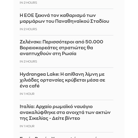
IN 2 HOURS
Η ΕΟΕ ξεκινά τον καθαρισμό των
μαρμάρων του Παναθηναϊκού Σταδίου
IN 2 HOURS
Ζελένσκι: Περισσότεροι από 50.000
Βορειοκορεάτες στρατιώτες θα
αναπτυχθούν στη Ρωσία
IN 2 HOURS
Hydrangea Lake: Η απίθανη λίμνη με
χιλιάδες ορτανσίες κρύβεται μέσα σε
ένα café
IN 1 HOUR
Ιταλία: Αρχαίο ρωμαϊκό ναυάγιο
ανακαλύφθηκε στα ανοιχτά των ακτών
της Σικελίας - Δείτε βίντεο
IN 1 HOUR