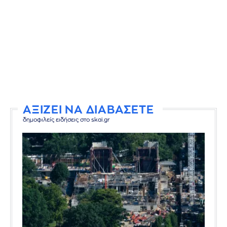
ΑΞΙΖΕΙ ΝΑ ΔΙΑΒΑΣΕΤΕ
δημοφιλείς ειδήσεις στο skai.gr