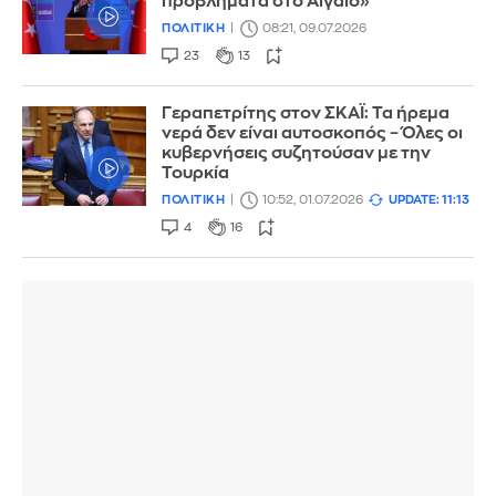
προβλήματα στο Αιγαίο»
ΠΟΛΙΤΙΚΗ
08:21, 09.07.2026
23
13
Γεραπετρίτης στον ΣΚΑΪ: Τα ήρεμα
νερά δεν είναι αυτοσκοπός – Όλες οι
κυβερνήσεις συζητούσαν με την
Τουρκία
ΠΟΛΙΤΙΚΗ
10:52, 01.07.2026
UPDATE: 11:13
4
16