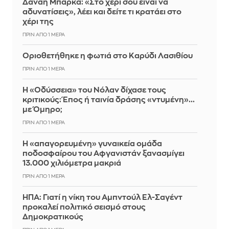
Δανάη Μπάρκα: «Στο χέρι σου είναι να
αδυνατίσεις», λέει και δείτε τι κρατάει στο
χέρι της
ΠΡΙΝ ΑΠΌ 1 ΜΈΡΑ
Οριοθετήθηκε η φωτιά στο Καρύδι Λασιθίου
ΠΡΙΝ ΑΠΌ 1 ΜΈΡΑ
Η «Οδύσσεια» του Νόλαν δίχασε τους
κριτικούς: Έπος ή ταινία δράσης «ντυμένη»...
με Όμηρο;
ΠΡΙΝ ΑΠΌ 1 ΜΈΡΑ
Η «απαγορευμένη» γυναικεία ομάδα
ποδοσφαίρου του Αφγανιστάν ξανασμίγει
13.000 χιλιόμετρα μακριά
ΠΡΙΝ ΑΠΌ 1 ΜΈΡΑ
ΗΠΑ: Γιατί η νίκη του Αμπντούλ Ελ-Σαγέντ
προκαλεί πολιτικό σεισμό στους
Δημοκρατικούς