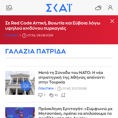
Σε Red Code Αττική, Βοιωτία και Εύβοια λόγω
υψηλού κινδύνου πυρκαγιάς
ΕΛΛΑΔΑ
07:34, 06.08.2026
ΓΑΛΑΖΙΑ ΠΑΤΡΙΔΑ
Μετά τη Σύνοδο του ΝΑΤΟ: Η νέα
στρατηγική της Αθήνας απέναντι
στην Τουρκία
ΠΟΛΙΤΙΚΗ
07:45, 12.07.2026
7
10
Πρόσκληση Ερντογάν: «Συμφωνώ με
Μητσοτάκη, πρέπει να επιλύσουμε τα