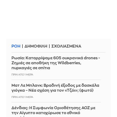
ΡΟΗ
ΔΗΜΟΦΙΛΗ
ΣΧΟΛΙΑΣΜΕΝΑ
Ρωσία: Καταρρίψαμε 605 ουκρανικά drones -
Zημιές σε αποθήκη της Wildberries,
πυρκαγιές σε σπίτια
ΠΡΙΝ ΑΠΌ 1 ΜΈΡΑ
Ματ Λε Μπλανκ: Βραδινή έξοδος με δασκάλα
γιόγκα – Νέα σχέση για τον «Τζόι»; (φωτό)
ΠΡΙΝ ΑΠΌ 1 ΜΈΡΑ
Δένδιας: Η Συμφωνία Οριοθέτησης ΑΟΖ με
την Αίγυπτο κατοχύρωσε το εθνικό