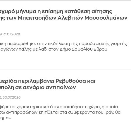
σχυρό μήνυμα η επίσημη κατάθεση αίτησης
ης των Μπεκτασήδων Αλεβιτών Μουσουλμάνων
59, 31.07.2026
άκη παρευρέθηκε στην εκδήλωση της παραδοσιακής γιορτής
ν αγώνων πάλης με λάδι στον Δήμο Σουφλίου Έβρου
μερίδα περιλαμβάνει Ρεβυθούσα και
πολη σε σενάριο αντιποίνων
6, 30.07.2026
έρεται χαρακτηριστικά ότι «οποιαδήποτε χώρα, η οποία
σω αντιπροσώπων επιτίθεται στα συμφέροντα του Ιράν, θα
μημα»