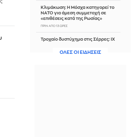
ής
Κλιμάκωση: Η Μόσχα κατηγορεί το
ΝΑΤΟ για άμεση συμμετοχή σε
«επιθέσεις κατά της Ρωσίας»
ΠΡΙΝ ΑΠΌ 13 ΏΡΕΣ
υ
Τροχαίο δυστύχημα στις Σέρρες: ΙΧ
συγκρούστηκε με φορτηγό - Νεκροί
μητέρα και γιος - Δείτε εικόνες,
ΟΛΕΣ ΟΙ ΕΙΔΗΣΕΙΣ
βίντεο
ΠΡΙΝ ΑΠΌ 13 ΏΡΕΣ
Πάτρα: Συνελήφθη 14χρονος για
διακεκριμένες κλοπές σε σπίτια –
Εντοπίστηκε σε σχολείο με τα
κλοπιμαία
ΠΡΙΝ ΑΠΌ 13 ΏΡΕΣ
7 αλήθειες για τον Αύγουστο που
σχεδόν κανείς δεν παραδέχεται
ΠΡΙΝ ΑΠΌ 13 ΏΡΕΣ