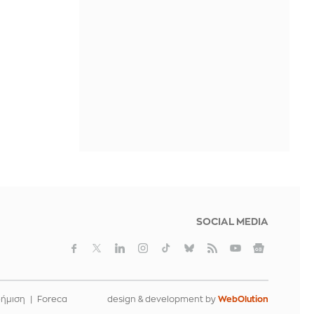
Χειροπέδες σε 31χρονο στη Γερμανία
- Φέρεται να είναι μέλος του
εκτελεστικού βραχίονα της Greek
Mafia
ΠΡΙΝ ΑΠΌ 13 ΏΡΕΣ
«Νόμοι της καρδιάς»: Οι αδελφές
Τζεχβέρ αποκαλύπτουν το σκοτεινό
σχέδιο εκδίκησης του Μπορά - Δείτε
trailer
ΠΡΙΝ ΑΠΌ 13 ΏΡΕΣ
Παναθηναϊκός: Οι προσωπικότητες
που θα τον «οδηγήσουν» στην
πρόκριση
SOCIAL MEDIA
ΠΡΙΝ ΑΠΌ 13 ΏΡΕΣ
φήμιση
Foreca
design & development by
WebOlution