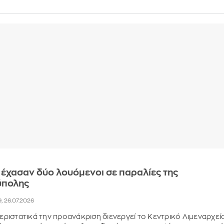
 έχασαν δύο λουόμενοι σε παραλίες της
ύπολης
9, 26.07.2026
περιστατικά την προανάκριση διενεργεί το Κεντρικό Λιμεναρχεί