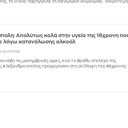
ς, το οποίο παρήγγειλε τη διενέργεια νεκροψίας- νεκροτομ
ολη: Απολύτως καλά στην υγεία της 16χρονη πο
ε λόγω κατανάλωσης αλκοόλ
9, 20.07.2026
 συνέβη τις μεσημβρινές ώρες, ενώ το βράδυ στελέχη της
ής Αλεξανδρούπολης προχώρησαν στη σύλληψη της 48χρονης