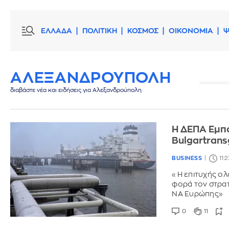
ΕΛΛΑΔΑ
ΠΟΛΙΤΙΚΗ
ΚΟΣΜΟΣ
ΟΙΚΟΝΟΜΙΑ
Ψ
ΑΛΕΞΑΝΔΡΟΥΠΟΛΗ
διαβάστε νέα και ειδήσεις για Αλεξανδρούπολη
Η ΔΕΠΑ Εμπ
Bulgartran
BUSINESS
11:
«Η επιτυχής ολ
φορά τον στρατ
ΝΑ Ευρώπης»
0
11