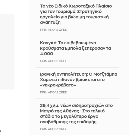
Το νέο Ειδικό Χωροταξικό Πλαίσιο
για τον τουρισμό: Στρατηγικό
εργαλείο για βιώσιμη τουριστική
ανάπτυξη
ΠΡΙΝ ΑΠΌ 12 ΏΡΕΣ
Κονγκό: Τα επιβεβαιωμένα
κρούσματα Έμπολα ξεπέρασαν τα
4.000
ΠΡΙΝ ΑΠΌ 12 ΏΡΕΣ
Ιρανική αντιπολίτευση: Ο Μοτζτάμπα
Χαμενεΐ πιθανόν βρίσκεται στο
«νεκροκρέβατο»
ΠΡΙΝ ΑΠΌ 12 ΏΡΕΣ
29,4 χλμ. νέων σιδηροτροχιών στο
Μετρό της Αθήνας - Στο τελικό
στάδιο το μεγαλύτερο έργο
αναβάθμισης της επιδομής
ΠΡΙΝ ΑΠΌ 13 ΏΡΕΣ
ο