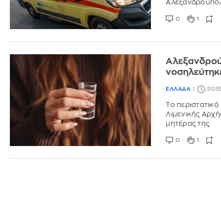
Αλεξανδρούπολη
0
1
Αλεξανδρούπ
νοσηλεύτηκ
ΕΛΛΑΔΑ
20:3
Το περιστατικό
Λιμενικής Αρχ
μητέρας της
0
1