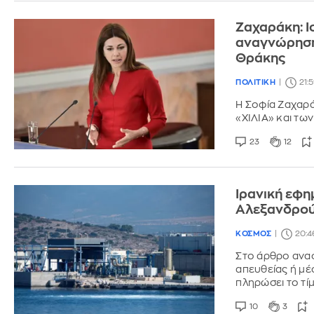
Ζαχαράκη: Ι
αναγνώρησ
Θράκης
ΠΟΛΙΤΙΚΗ
21:
Η Σοφία Ζαχαρ
«ΧΙΛΙΑ» και τω
23
12
Ιρανική εφη
Αλεξανδρού
ΚΟΣΜΟΣ
20:4
Στο άρθρο αναφ
απευθείας ή μέ
πληρώσει το τί
10
3