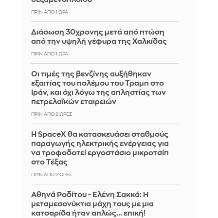
ΠΡΙΝ ΑΠΌ 1 ΏΡΑ
Διάσωση 30χρονης μετά από πτώση
από την υψηλή γέφυρα της Χαλκίδας
ΠΡΙΝ ΑΠΌ 1 ΏΡΑ
Οι τιμές της βενζίνης αυξήθηκαν
εξαιτίας του πολέμου του Τραμπ στο
Ιράν, και όχι λόγω της απληστίας των
πετρελαϊκών εταιρειών
ΠΡΙΝ ΑΠΌ 2 ΏΡΕΣ
Η SpaceX θα κατασκευάσει σταθμούς
παραγωγής ηλεκτρικής ενέργειας για
να τροφοδοτεί εργοστάσιο μικροτσίπ
στο Τέξας
ΠΡΙΝ ΑΠΌ 2 ΏΡΕΣ
Αθηνά Ροδίτου - Ελένη Σακκά: Η
μεταμεσονύκτια μάχη τους με μια
κατσαρίδα ήταν απλώς... επική!