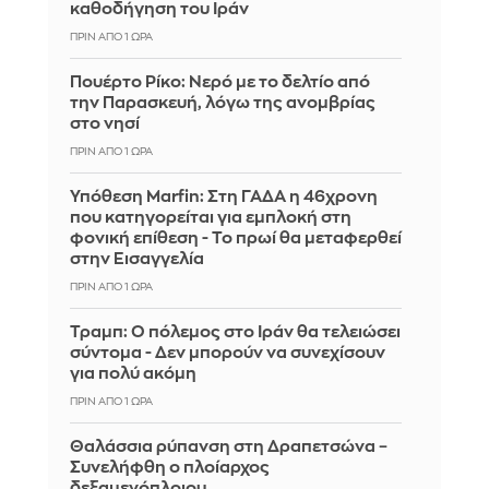
καθοδήγηση του Ιράν
ΠΡΙΝ ΑΠΌ 1 ΏΡΑ
Πουέρτο Ρίκο: Νερό με το δελτίο από
την Παρασκευή, λόγω της ανομβρίας
στο νησί
ΠΡΙΝ ΑΠΌ 1 ΏΡΑ
Υπόθεση Marfin: Στη ΓΑΔΑ η 46χρονη
που κατηγορείται για εμπλοκή στη
φονική επίθεση - Το πρωί θα μεταφερθεί
στην Εισαγγελία
ΠΡΙΝ ΑΠΌ 1 ΏΡΑ
Τραμπ: Ο πόλεμος στο Ιράν θα τελειώσει
σύντομα - Δεν μπορούν να συνεχίσουν
για πολύ ακόμη
ΠΡΙΝ ΑΠΌ 1 ΏΡΑ
Θαλάσσια ρύπανση στη Δραπετσώνα –
Συνελήφθη ο πλοίαρχος
δεξαμενόπλοιου