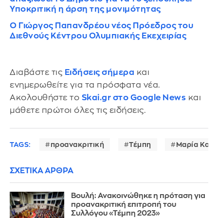
Υποκριτική η άρση της μονιμότητας
Ο Γιώργος Παπανδρέου νέος Πρόεδρος του
Διεθνούς Κέντρου Ολυμπιακής Εκεχειρίας
Διαβάστε τις
Ειδήσεις σήμερα
και
ενημερωθείτε για τα πρόσφατα νέα.
Ακολουθήστε το
Skai.gr στο Google News
και
μάθετε πρώτοι όλες τις ειδήσεις.
TAGS:
προανακριτική
Τέμπη
Μαρία Καρυ
ΣΧΕΤΙΚΑ ΑΡΘΡΑ
Βουλή: Ανακοινώθηκε η πρόταση για
προανακριτική επιτροπή του
Συλλόγου «Τέμπη 2023»