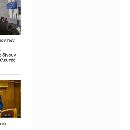
ιον των
0
ο δίνουν
υλευτές
6
ατά