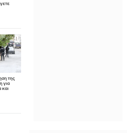
γετε
ηση της
η για
 και