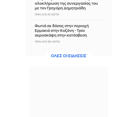
ολοκλήρωση της συνεργασίας του
με τον Γρηγόρη Δημητριάδη
ΠΡΙΝ ΑΠΌ 31 ΛΕΠΤΆ
Φωτιά σε δάσος στην περιοχή
Ερμακιά στην Κοζάνη - Τρία
αεροσκάφη στην κατάσβεση
ΠΡΙΝ ΑΠΌ 38 ΛΕΠΤΆ
Επίσκεψη ΣΥΡΙΖΑ στα καμένα της Δ.
ΟΛΕΣ ΟΙ ΕΙΔΗΣΕΙΣ
Αττικής: «Καταστροφικά τα
αποτελέσματα της Νέας
Δημοκρατίας»
ΠΡΙΝ ΑΠΌ 38 ΛΕΠΤΆ
Μπαρτσελόνα: Λανσάρει άρωμα και
καλεί τον κόσμο να φτιάξει το δικό
του από θρυλικές στιγμές της
ομάδας
ΠΡΙΝ ΑΠΌ 40 ΛΕΠΤΆ
«Σύγκρουση» Ισπανίας-Ιταλίας για το