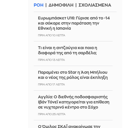
ΡΟΗ
ΔΗΜΟΦΙΛΗ
ΣΧΟΛΙΑΣΜΕΝΑ
Ευρωμπάσκετ U16: Γύρισε από το -14
και σόκαρε στην παράταση την
Εθνική η Ισπανία
ΠΡΙΝ ΑΠΌ 10 ΛΕΠΤΆ
Τι είναι η αντζούγια και ποια η
διαφορά της από τη σαρδέλα;
ΠΡΙΝ ΑΠΌ 13 ΛΕΠΤΆ
Παραμένει στο Star η Άση Μπήλιου
και ο νέος της ρόλος είναι έκπληξη
ΠΡΙΝ ΑΠΌ 17 ΛΕΠΤΆ
Αγγλία: Ο διεθνής ποδοσφαιριστής
Ιβάν Τόνεϊ κατηγορείται για επίθεση
σε νυχτερινό κέντρο στο Σόχο
ΠΡΙΝ ΑΠΌ 25 ΛΕΠΤΆ
Ο Όμιλος ΣΚΑΪ ανακοίνωσε την