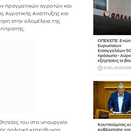
ων πραγματικών αγροτών και
ς Αγροτικής Ανάπτυξης και
τηση στην ολομέλεια της
πιτροπής.
ΟΠΕΚΕΠΕ: Ενώπ
Ευρωπαίων
Εισαγγελέων 5
πρόσωπα - Αύρι
εξηγήσεις οι βο
07:40, 21.05.202
θητείας του στο υπουργείο
Κουτσούμπας κ
ς πολιτική κατεύθυνση:
κυβέρνησης για