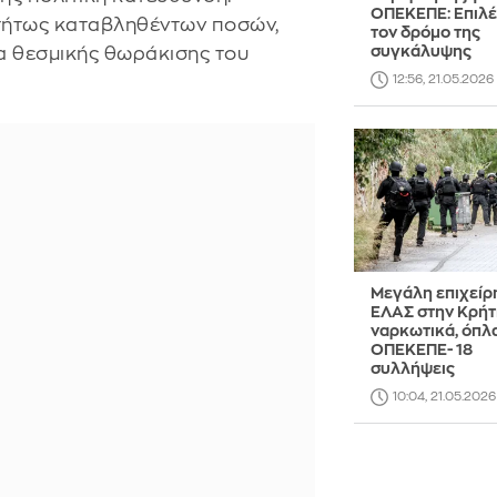
ΟΠΕΚΕΠΕ: Επιλέ
τήτως καταβληθέντων ποσών,
τον δρόμο της
συγκάλυψης
α θεσμικής θωράκισης του
12:56, 21.05.2026
Μεγάλη επιχείρ
ΕΛΑΣ στην Κρήτ
ναρκωτικά, όπλα
ΟΠΕΚΕΠΕ- 18
συλλήψεις
10:04, 21.05.2026