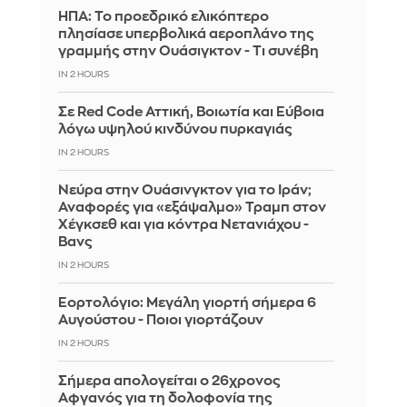
ΗΠΑ: Το προεδρικό ελικόπτερο
πλησίασε υπερβολικά αεροπλάνο της
γραμμής στην Ουάσιγκτον - Τι συνέβη
IN 2 HOURS
Σε Red Code Αττική, Βοιωτία και Εύβοια
λόγω υψηλού κινδύνου πυρκαγιάς
IN 2 HOURS
Νεύρα στην Ουάσινγκτον για το Ιράν;
Αναφορές για «εξάψαλμο» Τραμπ στον
Χέγκσεθ και για κόντρα Νετανιάχου -
Βανς
IN 2 HOURS
Εορτολόγιο: Μεγάλη γιορτή σήμερα 6
Αυγούστου - Ποιοι γιορτάζουν
IN 2 HOURS
Σήμερα απολογείται ο 26χρονος
Αφγανός για τη δολοφονία της