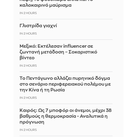
καλοκαιρινό μαύρισμα
IN 2 HOURS
Γλιστρίδα γιαχνί
IN 2 HOURS
Μεξικό: Εκτέλεσαν influencer σε
ζωντανή μετάδοση – Σοκαριστικό
βίντεο
IN 2 HOURS
Το Πεντάγωνο αλλάζει πυρηνικό δόγμα
στο σενάριο περιφερειακού πολέμου με
την Κίνα ή τη Ρωσία
IN 2 HOURS
Καιρός: Ως 7 μποφόρ οι άνεμοι, μέχρι 38
βαθμούς η θερμοκρασία - Αναλυτικά η
πρόγνωση
IN 2 HOURS