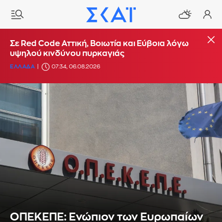
Σε Red Code Αττική, Βοιωτία και Εύβοια λόγω
υψηλού κινδύνου πυρκαγιάς
ΕΛΛΑΔΑ
07:34, 06.08.2026
ΟΠΕΚΕΠΕ: Ενώπιον των Ευρωπαίων