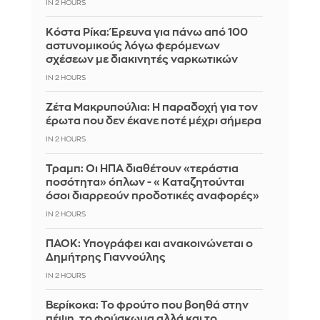
IN 2 HOURS
Κόστα Ρίκα: Έρευνα για πάνω από 100
αστυνομικούς λόγω φερόμενων
σχέσεων με διακινητές ναρκωτικών
IN 2 HOURS
Ζέτα Μακρυπούλια: Η παραδοχή για τον
έρωτα που δεν έκανε ποτέ μέχρι σήμερα
IN 2 HOURS
Τραμπ: Οι ΗΠΑ διαθέτουν «τεράστια
ποσότητα» όπλων - «Καταζητούνται
όσοι διαρρεούν προδοτικές αναφορές»
IN 2 HOURS
ΠΑΟΚ: Υπογράφει και ανακοινώνεται ο
Δημήτρης Γιαννούλης
IN 2 HOURS
Βερίκοκα: Το φρούτο που βοηθά στην
πέψη, το φούσκωμα αλλά και το