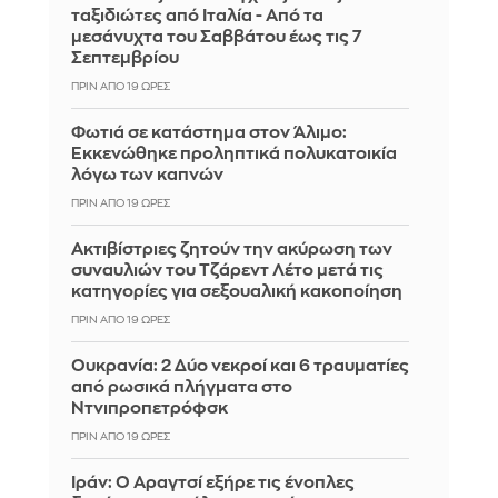
ταξιδιώτες από Ιταλία - Από τα
μεσάνυχτα του Σαββάτου έως τις 7
Σεπτεμβρίου
ΠΡΙΝ ΑΠΌ 19 ΏΡΕΣ
Φωτιά σε κατάστημα στον Άλιμο:
Εκκενώθηκε προληπτικά πολυκατοικία
λόγω των καπνών
ΠΡΙΝ ΑΠΌ 19 ΏΡΕΣ
Ακτιβίστριες ζητούν την ακύρωση των
συναυλιών του Τζάρεντ Λέτο μετά τις
κατηγορίες για σεξουαλική κακοποίηση
ΠΡΙΝ ΑΠΌ 19 ΏΡΕΣ
Ουκρανία: 2 Δύο νεκροί και 6 τραυματίες
από ρωσικά πλήγματα στο
Ντνιπροπετρόφσκ
ΠΡΙΝ ΑΠΌ 19 ΏΡΕΣ
Ιράν: Ο Αραγτσί εξήρε τις ένοπλες