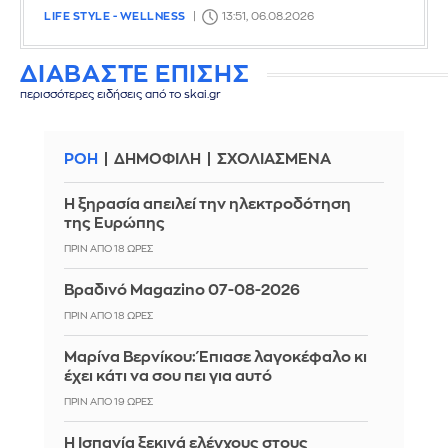
LIFE STYLE - WELLNESS
13:51, 06.08.2026
ΔΙΑΒΑΣΤΕ ΕΠΙΣΗΣ
περισσότερες ειδήσεις από το skai.gr
ΡΟΗ
ΔΗΜΟΦΙΛΗ
ΣΧΟΛΙΑΣΜΕΝΑ
Η ξηρασία απειλεί την ηλεκτροδότηση
της Ευρώπης
ΠΡΙΝ ΑΠΌ 18 ΏΡΕΣ
Βραδινό Magazino 07-08-2026
ΠΡΙΝ ΑΠΌ 18 ΏΡΕΣ
Μαρίνα Βερνίκου: Έπιασε λαγοκέφαλο κι
έχει κάτι να σου πει για αυτό
ΠΡΙΝ ΑΠΌ 19 ΏΡΕΣ
Η Ισπανία ξεκινά ελέγχους στους