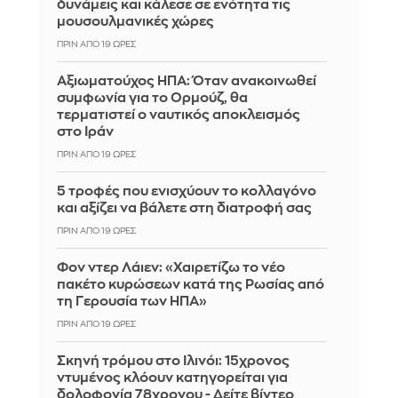
δυνάμεις και κάλεσε σε ενότητα τις
μουσουλμανικές χώρες
ΠΡΙΝ ΑΠΌ 19 ΏΡΕΣ
Αξιωματούχος ΗΠΑ: Όταν ανακοινωθεί
συμφωνία για το Ορμούζ, θα
τερματιστεί ο ναυτικός αποκλεισμός
στο Ιράν
ΠΡΙΝ ΑΠΌ 19 ΏΡΕΣ
5 τροφές που ενισχύουν το κολλαγόνο
και αξίζει να βάλετε στη διατροφή σας
ΠΡΙΝ ΑΠΌ 19 ΏΡΕΣ
Φον ντερ Λάιεν: «Χαιρετίζω το νέο
πακέτο κυρώσεων κατά της Ρωσίας από
τη Γερουσία των ΗΠΑ»
ΠΡΙΝ ΑΠΌ 19 ΏΡΕΣ
Σκηνή τρόμου στο Ιλινόι: 15χρονος
ντυμένος κλόουν κατηγορείται για
δολοφονία 78χρονου - Δείτε βίντεο