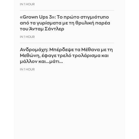
IN 1 HOUR
«Grown Ups 3»: Το πρώτο στιγμιότυπο
από τα γυρίσματα με τη θρυλική παρέα
του Άνταμ Σάντλερ
IN 1 HOUR
Ανδρομάχη: Μπέρδεψε τα Μέθανα με τη
Μεθώνη, έφαγε τρελό τρολάρισμα και
μάλλον και...μάτι...
IN 1 HOUR