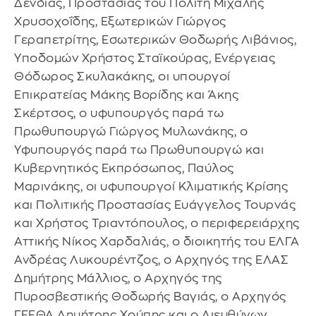
Δένδιας, Προστασίας του Πολίτη Μιχάλης
Χρυσοχοΐδης, Εξωτερικών Γιώργος
Γεραπετρίτης, Εσωτερικών Θοδωρής Λιβάνιος,
Υποδομών Χρήστος Σταϊκούρας, Ενέργειας
Θόδωρος Σκυλακάκης, οι υπουργοί
Επικρατείας Μάκης Βορίδης και Άκης
Σκέρτσος, ο υφυπουργός παρά τω
Πρωθυπουργώ Γιώργος Μυλωνάκης, ο
Υφυπουργός παρά τω Πρωθυπουργώ και
Κυβερνητικός Εκπρόσωπος, Παύλος
Μαρινάκης, οι υφυπουργοί Κλιματικής Κρίσης
και Πολιτικής Προστασίας Ευάγγελος Τουρνάς
και Χρήστος Τριαντόπουλος, ο περιφερειάρχης
Αττικής Νίκος Χαρδαλιάς, ο διοικητής του ΕΛΓΑ
Ανδρέας Λυκουρέντζος, ο Αρχηγός της ΕΛΑΣ
Δημήτρης Μάλλιος, ο Αρχηγός της
Πυροσβεστικής Θοδωρής Βαγιάς, ο Αρχηγός
ΓΕΕΘΑ Δημήτρης Χούπης και ο Διευθύνων