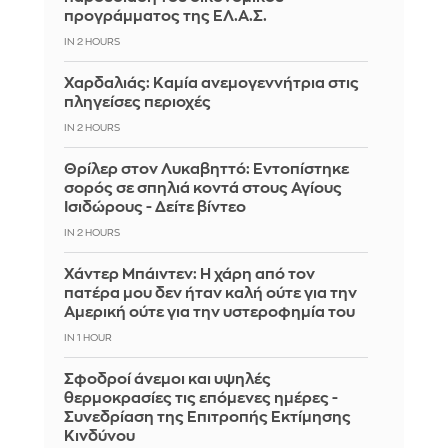
προγράμματος της ΕΛ.Α.Σ.
IN 2 HOURS
Χαρδαλιάς: Καμία ανεμογεννήτρια στις
πληγείσες περιοχές
IN 2 HOURS
Θρίλερ στον Λυκαβηττό: Εντοπίστηκε
σορός σε σπηλιά κοντά στους Αγίους
Ισιδώρους - Δείτε βίντεο
IN 2 HOURS
Χάντερ Μπάιντεν: Η χάρη από τον
πατέρα μου δεν ήταν καλή ούτε για την
Αμερική ούτε για την υστεροφημία του
IN 1 HOUR
Σφοδροί άνεμοι και υψηλές
θερμοκρασίες τις επόμενες ημέρες -
Συνεδρίαση της Επιτροπής Εκτίμησης
Κινδύνου