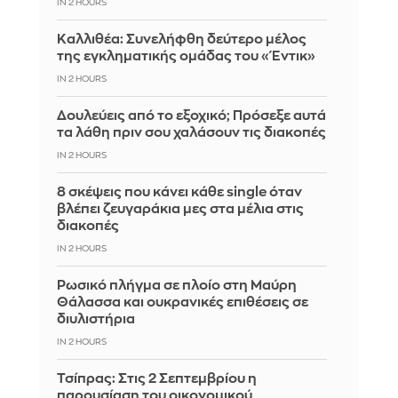
IN 2 HOURS
Καλλιθέα: Συνελήφθη δεύτερο μέλος
της εγκληματικής ομάδας του «Έντικ»
IN 2 HOURS
Δουλεύεις από το εξοχικό; Πρόσεξε αυτά
τα λάθη πριν σου χαλάσουν τις διακοπές
IN 2 HOURS
8 σκέψεις που κάνει κάθε single όταν
βλέπει ζευγαράκια μες στα μέλια στις
διακοπές
IN 2 HOURS
Ρωσικό πλήγμα σε πλοίο στη Μαύρη
Θάλασσα και ουκρανικές επιθέσεις σε
διυλιστήρια
IN 2 HOURS
Τσίπρας: Στις 2 Σεπτεμβρίου η
παρουσίαση του οικονομικού