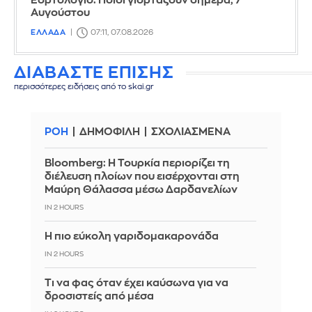
Εορτολόγιο: Ποιοι γιορτάζουν σήμερα, 7
Αυγούστου
ΕΛΛΑΔΑ
07:11, 07.08.2026
ΔΙΑΒΑΣΤΕ ΕΠΙΣΗΣ
περισσότερες ειδήσεις από το skai.gr
ΡΟΗ
ΔΗΜΟΦΙΛΗ
ΣΧΟΛΙΑΣΜΕΝΑ
Bloomberg: Η Τουρκία περιορίζει τη
διέλευση πλοίων που εισέρχονται στη
Μαύρη Θάλασσα μέσω Δαρδανελίων
IN 2 HOURS
Η πιο εύκολη γαριδομακαρονάδα
IN 2 HOURS
Τι να φας όταν έχει καύσωνα για να
δροσιστείς από μέσα