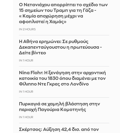
Ο Νετανιάχου απορρίπτει το σχέδιο των
15 σημείων του Τραμπ για τη Γάζα -
«Καμία αποχώρηση μέχρι να
αφοπλιστεί η Χαμάς»
IN 2 HOURS
Η Αθήνα ερημώνει: Σε ρυθμούς
Δεκαπενταύγουστου η πρωτεύουσα -
Δείτε βίντεο
IN 1 HOUR
Nina Flohr: Η ξενάγηση στην αρχοντική
κατοικία του 1830 όπου διαμένει με τον
Φίλιππο Ντε Γκρες στο Λονδίνο
IN 1 HOUR
Πυρκαγιά σε χαμηλή βλάστηση στην
περιοχή Παγούρια Κομοτηνής
IN 1 HOUR
Σκέρτσος: Αύξηση 42,4 δισ. από τον