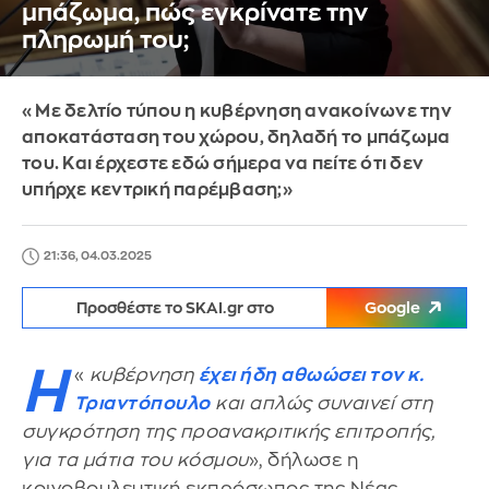
μπάζωμα, πώς εγκρίνατε την
πληρωμή του;
«Με δελτίο τύπου η κυβέρνηση ανακοίνωνε την
αποκατάσταση του χώρου, δηλαδή το μπάζωμα
του. Και έρχεστε εδώ σήμερα να πείτε ότι δεν
υπήρχε κεντρική παρέμβαση;»
21:36, 04.03.2025
Προσθέστε το SKAI.gr στο
Google
Η
«
κυβέρνηση
έχει ήδη αθωώσει τον κ.
Τριαντόπουλο
και απλώς συναινεί στη
συγκρότηση της προανακριτικής επιτροπής,
για τα μάτια του κόσμου
», δήλωσε η
κοινοβουλευτική εκπρόσωπος της Νέας