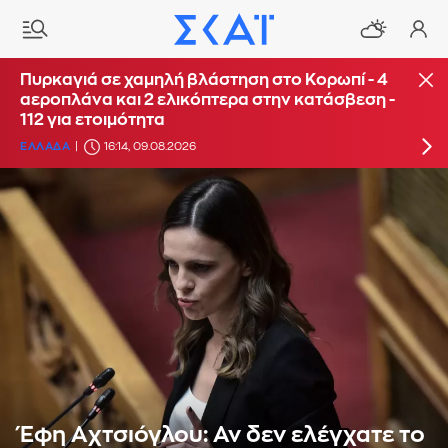
Πυρκαγιά σε χαμηλή βλάστηση στην περιοχή
Πυρκαγιά σε χαμηλή βλάστηση στο Κορωπί - 4
Γιάννουλη Σουφλίου: Σηκώθηκαν εναέρια
αεροπλάνα και 2 ελικόπτερα στην κατάσβεση -
μέσα
112 για ετοιμότητα
ΕΛΛΑΔΑ
ΕΛΛΑΔΑ
15:50, 09.08.2026
16:14, 09.08.2026
Έφη Αχτσιόγλου: Αν δεν ελέγχατε το