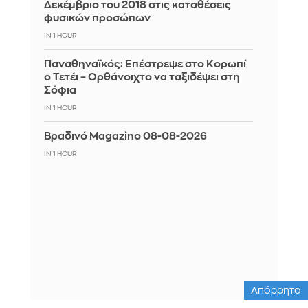
Δεκέμβριο του 2018 στις καταθέσεις
φυσικών προσώπων
IN 1 HOUR
Παναθηναϊκός: Επέστρεψε στο Κορωπί
ο Τετέι – Ορθάνοιχτο να ταξιδέψει στη
Σόφια
IN 1 HOUR
Βραδινό Magazino 08-08-2026
IN 1 HOUR
Απόρρητο