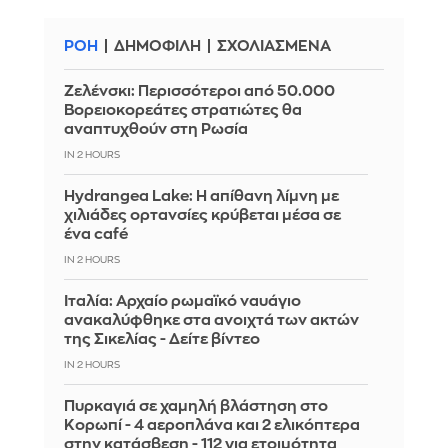
ΡΟΗ
ΔΗΜΟΦΙΛΗ
ΣΧΟΛΙΑΣΜΕΝΑ
Ζελένσκι: Περισσότεροι από 50.000
Βορειοκορεάτες στρατιώτες θα
αναπτυχθούν στη Ρωσία
IN 2 HOURS
Hydrangea Lake: Η απίθανη λίμνη με
χιλιάδες ορτανσίες κρύβεται μέσα σε
ένα café
IN 2 HOURS
Ιταλία: Αρχαίο ρωμαϊκό ναυάγιο
ανακαλύφθηκε στα ανοιχτά των ακτών
της Σικελίας - Δείτε βίντεο
IN 2 HOURS
Πυρκαγιά σε χαμηλή βλάστηση στο
Κορωπί - 4 αεροπλάνα και 2 ελικόπτερα
στην κατάσβεση - 112 για ετοιμότητα