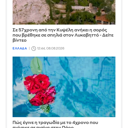
Σε 57χρονη από την Κυψέλη ανήκει η σορός
που βρέθηκε σε σπηλιά στον Λυκαβηττό - Δείτε
βίντεο
ΕΛΛΑΔΑ
12:44, 08.08.2026
Πώς έγινε η τραγωδία με το 4χρονο που
πνίγηκε σε πισίνα στην Πάρο