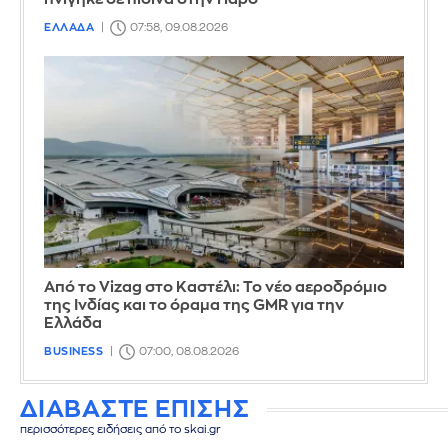
ΕΛΛΑΔΑ
07:58, 09.08.2026
Από το Vizag στο Καστέλι: Το νέο αεροδρόμιο
της Ινδίας και το όραμα της GMR για την
Ελλάδα
BUSINESS
07:00, 08.08.2026
ΔΙΑΒΑΣΤΕ ΕΠΙΣΗΣ
περισσότερες ειδήσεις από το skai.gr