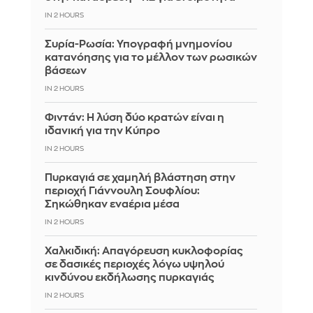
IN 2 HOURS
Συρία-Ρωσία: Υπογραφή μνημονίου
κατανόησης για το μέλλον των ρωσικών
βάσεων
IN 2 HOURS
Φιντάν: Η λύση δύο κρατών είναι η
ιδανική για την Κύπρο
IN 2 HOURS
Πυρκαγιά σε χαμηλή βλάστηση στην
περιοχή Γιάννουλη Σουφλίου:
Σηκώθηκαν εναέρια μέσα
IN 2 HOURS
Χαλκιδική: Απαγόρευση κυκλοφορίας
σε δασικές περιοχές λόγω υψηλού
κινδύνου εκδήλωσης πυρκαγιάς
IN 2 HOURS