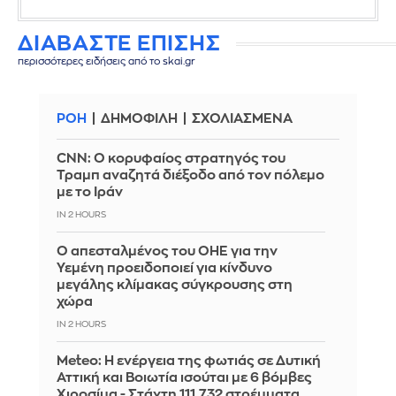
ΔΙΑΒΑΣΤΕ ΕΠΙΣΗΣ
περισσότερες ειδήσεις από το skai.gr
ΡΟΗ
ΔΗΜΟΦΙΛΗ
ΣΧΟΛΙΑΣΜΕΝΑ
CNN: Ο κορυφαίος στρατηγός του
Τραμπ αναζητά διέξοδο από τον πόλεμο
με το Ιράν
IN 2 HOURS
Ο απεσταλμένος του ΟΗΕ για την
Υεμένη προειδοποιεί για κίνδυνο
μεγάλης κλίμακας σύγκρουσης στη
χώρα
IN 2 HOURS
Meteo: Η ενέργεια της φωτιάς σε Δυτική
Αττική και Βοιωτία ισούται με 6 βόμβες
Χιροσίμα - Στάχτη 111.732 στρέμματα