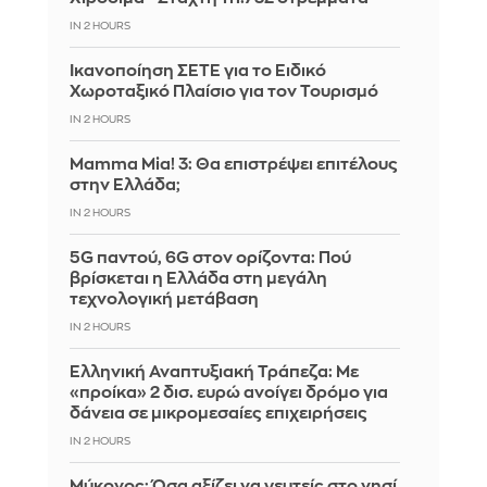
IN 2 HOURS
Ικανοποίηση ΣΕΤΕ για το Ειδικό
Χωροταξικό Πλαίσιο για τον Τουρισμό
IN 2 HOURS
Mamma Mia! 3: Θα επιστρέψει επιτέλους
στην Ελλάδα;
IN 2 HOURS
5G παντού, 6G στον ορίζοντα: Πού
βρίσκεται η Ελλάδα στη μεγάλη
τεχνολογική μετάβαση
IN 2 HOURS
Ελληνική Αναπτυξιακή Τράπεζα: Με
«προίκα» 2 δισ. ευρώ ανοίγει δρόμο για
δάνεια σε μικρομεσαίες επιχειρήσεις
IN 2 HOURS
Μύκονος: Όσα αξίζει να γευτείς στο νησί