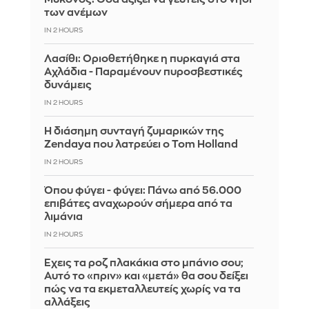
των ανέμων
IN 2 HOURS
Λασίθι: Οριοθετήθηκε η πυρκαγιά στα
Αχλάδια - Παραμένουν πυροσβεστικές
δυνάμεις
IN 2 HOURS
Η διάσημη συνταγή ζυμαρικών της
Zendaya που λατρεύει ο Tom Holland
IN 2 HOURS
Όπου φύγει - φύγει: Πάνω από 56.000
επιβάτες αναχωρούν σήμερα από τα
λιμάνια
IN 2 HOURS
Έχεις τα ροζ πλακάκια στο μπάνιο σου;
Αυτό το «πριν» και «μετά» θα σου δείξει
πώς να τα εκμεταλλευτείς χωρίς να τα
αλλάξεις