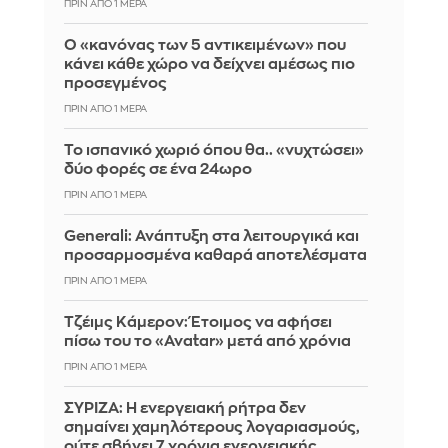
ΠΡΙΝ ΑΠΌ 1 ΜΈΡΑ
Ο «κανόνας των 5 αντικειμένων» που
κάνει κάθε χώρο να δείχνει αμέσως πιο
προσεγμένος
ΠΡΙΝ ΑΠΌ 1 ΜΈΡΑ
Το ισπανικό χωριό όπου θα.. «νυχτώσει»
δύο φορές σε ένα 24ωρο
ΠΡΙΝ ΑΠΌ 1 ΜΈΡΑ
Generali: Ανάπτυξη στα λειτουργικά και
προσαρμοσμένα καθαρά αποτελέσματα
ΠΡΙΝ ΑΠΌ 1 ΜΈΡΑ
Τζέιμς Κάμερον: Έτοιμος να αφήσει
πίσω του το «Avatar» μετά από χρόνια
ΠΡΙΝ ΑΠΌ 1 ΜΈΡΑ
ΣΥΡΙΖΑ: Η ενεργειακή ρήτρα δεν
σημαίνει χαμηλότερους λογαριασμούς,
ούτε σβήνει 7 χρόνια ενεργειακής