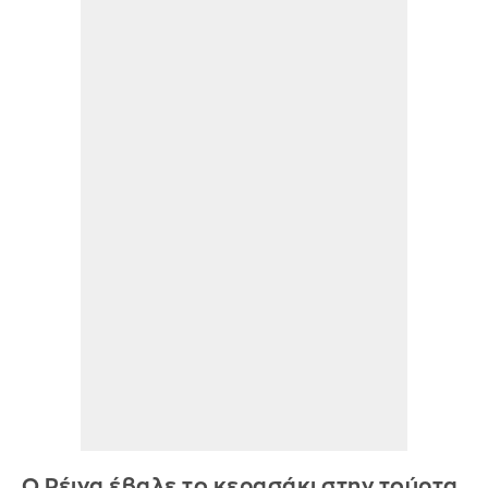
Ο Ρέινα έβαλε το κερασάκι στην τούρτα