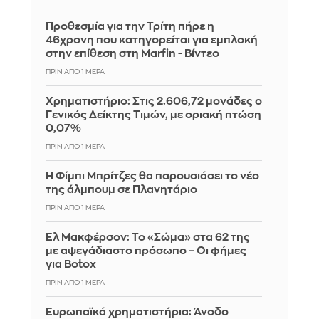
Προθεσμία για την Τρίτη πήρε η
46χρονη που κατηγορείται για εμπλοκή
στην επίθεση στη Marfin - Βίντεο
ΠΡΙΝ ΑΠΌ 1 ΜΈΡΑ
Χρηματιστήριο: Στις 2.606,72 μονάδες ο
Γενικός Δείκτης Τιμών, με οριακή πτώση
0,07%
ΠΡΙΝ ΑΠΌ 1 ΜΈΡΑ
Η Φίμπι Μπρίτζες θα παρουσιάσει το νέο
της άλμπουμ σε Πλανητάριο
ΠΡΙΝ ΑΠΌ 1 ΜΈΡΑ
Ελ Μακφέρσον: Το «Σώμα» στα 62 της
με αψεγάδιαστο πρόσωπο – Οι φήμες
για Botox
ΠΡΙΝ ΑΠΌ 1 ΜΈΡΑ
Ευρωπαϊκά χρηματιστήρια: Άνοδο