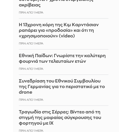
ακρίβειας
ΠΡΙΝ ΑΠΌ 1 ΜΈΡΑ
Η 13χρονη κόρη της Κιμ Καρντάσιαν
ραπάρει για «προδοσία» και ότι τη
«χρησιμοποιούν» (video)
ΠΡΙΝ ΑΠΌ 1 ΜΈΡΑ
Εθνική Παίδων: Γνωρίστε την καλύτερη
φουρνιά των τελευταίων ετών
ΠΡΙΝ ΑΠΌ 1 ΜΈΡΑ
Συνεδρίαση του Εθνικού Συμβουλίου
της Γερμανίας για το περιστατικό με το
drone
ΠΡΙΝ ΑΠΌ 1 ΜΈΡΑ
Τραγωδία στις Σέρρες: Βίντεο από τη
στιγμή της μοιραίας σύγκρουσης του
φορτηγού με ΙΧ
ΠΡΙΝ ΑΠΌ 1 ΜΈΡΑ