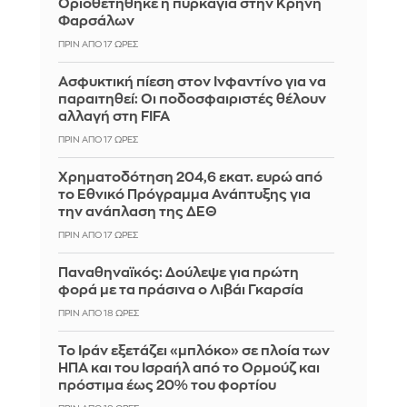
Οριοθετήθηκε η πυρκαγιά στην Κρήνη
Φαρσάλων
ΠΡΙΝ ΑΠΌ 17 ΏΡΕΣ
Ασφυκτική πίεση στον Ινφαντίνο για να
παραιτηθεί: Οι ποδοσφαιριστές θέλουν
αλλαγή στη FIFA
ΠΡΙΝ ΑΠΌ 17 ΏΡΕΣ
Χρηματοδότηση 204,6 εκατ. ευρώ από
το Εθνικό Πρόγραμμα Ανάπτυξης για
την ανάπλαση της ΔΕΘ
ΠΡΙΝ ΑΠΌ 17 ΏΡΕΣ
Παναθηναϊκός: Δούλεψε για πρώτη
φορά με τα πράσινα ο Λιβάι Γκαρσία
ΠΡΙΝ ΑΠΌ 18 ΏΡΕΣ
Το Ιράν εξετάζει «μπλόκο» σε πλοία των
ΗΠΑ και του Ισραήλ από το Ορμούζ και
πρόστιμα έως 20% του φορτίου