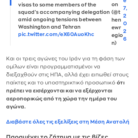
e
on
visas to some members of the
7,
(@t
squad's accompanying delegation
2
amid ongoing tensions between
hen
0
Washington and Tehran
ewr
2
pic.twitter.com/eX60AuoKhc
egio
6
n)
Και οι τρεις αγώνες του Ιράν για τη φάση των
ομίλων είναι προγραμματισμένοι να
διεξαχθούν στις ΗΠΑ, αλλά έχει ειπωθεί στους
παίκτες και το υποστηρικτικό προσωπικό
ότι
πρέπει να εισέρχονται και να εξέρχονται
αεροπορικώς από τη χώρα την ημέρα του
αγώνα.
Διαβάστε όλες τις εξελίξεις στη Μέση Ανατολή
Παραμένει το ζήτημα με τις βίζες