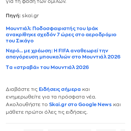
για τη φάση των ομίλων.
Πηγή:
skai.gr
Μουντιάλ: Ποδοσφαιριστής του Ιράκ
ανακρίθηκε σχεδόν 7 ώρες στο αεροδρόμιο
του Σικάγο
Νερό… με χρέωση: Η FIFA αναθεωρεί την
απαγόρευση μπουκαλιών στο Μουντιάλ 2026
Tα «στραβά» του Μουντιάλ 2026
Διαβάστε τις
Ειδήσεις σήμερα
και
ενημερωθείτε για τα πρόσφατα νέα.
Ακολουθήστε το
Skai.gr στο Google News
και
μάθετε πρώτοι όλες τις ειδήσεις.