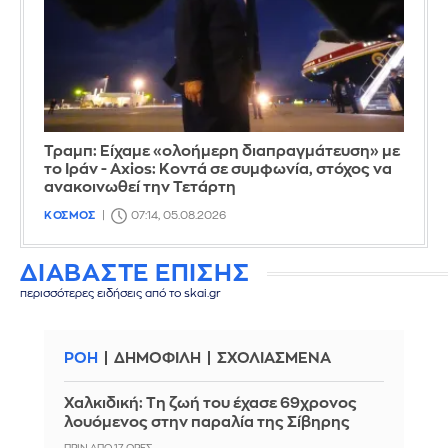
Τραμπ: Είχαμε «ολοήμερη διαπραγμάτευση» με
το Ιράν - Axios: Κοντά σε συμφωνία, στόχος να
ανακοινωθεί την Τετάρτη
ΚΟΣΜΟΣ
07:14, 05.08.2026
ΔΙΑΒΑΣΤΕ ΕΠΙΣΗΣ
περισσότερες ειδήσεις από το skai.gr
ΡΟΗ
ΔΗΜΟΦΙΛΗ
ΣΧΟΛΙΑΣΜΕΝΑ
Χαλκιδική: Τη ζωή του έχασε 69χρονος
λουόμενος στην παραλία της Σίβηρης
ΠΡΙΝ ΑΠΌ 17 ΏΡΕΣ