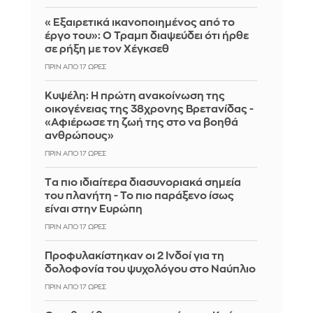
«Εξαιρετικά ικανοποιημένος από το
έργο του»: Ο Τραμπ διαψεύδει ότι ήρθε
σε ρήξη με τον Χέγκσεθ
ΠΡΙΝ ΑΠΌ 17 ΏΡΕΣ
Κυψέλη: Η πρώτη ανακοίνωση της
οικογένειας της 38χρονης Βρετανίδας -
«Αφιέρωσε τη ζωή της στο να βοηθά
ανθρώπους»
ΠΡΙΝ ΑΠΌ 17 ΏΡΕΣ
Tα πιο ιδιαίτερα διασυνοριακά σημεία
του πλανήτη - Το πιο παράξενο ίσως
είναι στην Ευρώπη
ΠΡΙΝ ΑΠΌ 17 ΏΡΕΣ
Προφυλακίστηκαν οι 2 Ινδοί για τη
δολοφονία του ψυχολόγου στο Ναύπλιο
ΠΡΙΝ ΑΠΌ 17 ΏΡΕΣ