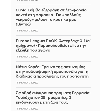
Συρία: Βόμβα εξερράγη σε λεωφορείο
κοντά στη Δαμασκό - Για «πολλούς
νεκρούς» μιλούν τα κρατικά μμε
(Βίντεο)
ΠΡΙΝ ΑΠΌ 17 ΏΡΕΣ
Europa League: ΠΑΟΚ -Άντερλεχτ 0-1 (α'
ημίχρονο) - Παρακολουθείστε live την
εξέλιξη του αγώνα
ΠΡΙΝ ΑΠΌ 17 ΏΡΕΣ
Νότια Κορέα: Έρευνα της αστυνομίας
στην ποδοσφαιρική ομοσπονδία για τη
διαδικασία πρόσληψης του προπονητή
ΠΡΙΝ ΑΠΌ 17 ΏΡΕΣ
Σφοδρή σύγκρουση τραμ στη Γερμανία:
Τουλάχιστον 25 τραυματίες, 3
κινδυνεύουν με τη ζωή τους
ΠΡΙΝ ΑΠΌ 17 ΏΡΕΣ