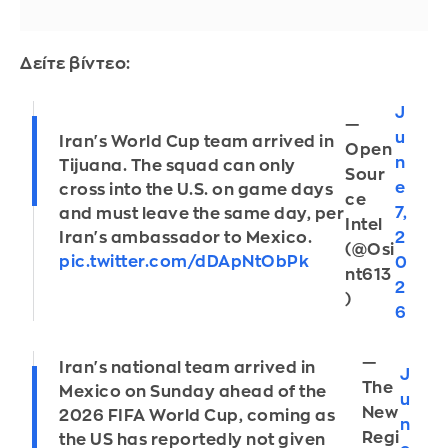
Δείτε βίντεο:
J
—
u
Iran's World Cup team arrived in
Open
n
Tijuana. The squad can only
Sour
e
cross into the U.S. on game days
ce
7,
and must leave the same day, per
Intel
2
Iran's ambassador to Mexico.
(@Osi
pic.twitter.com/dDApNtObPk
0
nt613
2
)
6
—
Iran's national team arrived in
J
The
Mexico on Sunday ahead of the
u
New
2026 FIFA World Cup, coming as
n
Regi
the US has reportedly not given