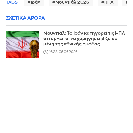
TAGS:
Ιράν
Μουντιάλ 2026
ΗΠΑ
Κ
ΣΧΕΤΙΚΑ ΑΡΘΡΑ
Μουντιάλ: Το Ιράν κατηγορεί τις ΗΠΑ
ότι αρνείται να χορηγήσει βίζα σε
μέλη της εθνικής ομάδας
16:22, 06.06.2026