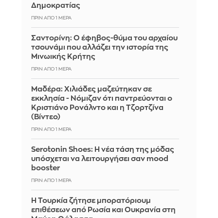
Δημοκρατίας
ΠΡΙΝ ΑΠΌ 1 ΜΈΡΑ
Σαντορίνη: Ο έφηβος-θύμα του αρχαίου
τσουνάμι που αλλάζει την ιστορία της
Μινωικής Κρήτης
ΠΡΙΝ ΑΠΌ 1 ΜΈΡΑ
Μαδέρα: Χιλιάδες μαζεύτηκαν σε
εκκλησία - Νόμιζαν ότι παντρεύονται ο
Κριστιάνο Ρονάλντο και η Τζορτζίνα
(Βίντεο)
ΠΡΙΝ ΑΠΌ 1 ΜΈΡΑ
Serotonin Shoes: Η νέα τάση της μόδας
υπόσχεται να λειτουργήσει σαν mood
booster
ΠΡΙΝ ΑΠΌ 1 ΜΈΡΑ
Η Τουρκία ζήτησε μπορατόριουμ
επιθέσεων από Ρωσία και Ουκρανία στη