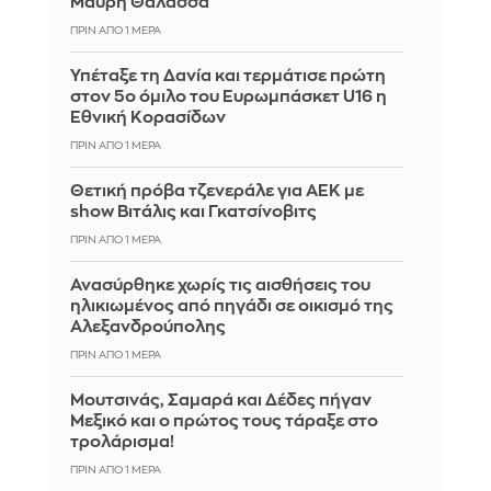
Μαύρη Θάλασσα
ΠΡΙΝ ΑΠΌ 1 ΜΈΡΑ
Υπέταξε τη Δανία και τερμάτισε πρώτη
στον 5ο όμιλο του Ευρωμπάσκετ U16 η
Εθνική Κορασίδων
ΠΡΙΝ ΑΠΌ 1 ΜΈΡΑ
Θετική πρόβα τζενεράλε για ΑΕΚ με
show Βιτάλις και Γκατσίνοβιτς
ΠΡΙΝ ΑΠΌ 1 ΜΈΡΑ
Ανασύρθηκε χωρίς τις αισθήσεις του
ηλικιωμένος από πηγάδι σε οικισμό της
Αλεξανδρούπολης
ΠΡΙΝ ΑΠΌ 1 ΜΈΡΑ
Μουτσινάς, Σαμαρά και Δέδες πήγαν
Μεξικό και ο πρώτος τους τάραξε στο
τρολάρισμα!
ΠΡΙΝ ΑΠΌ 1 ΜΈΡΑ