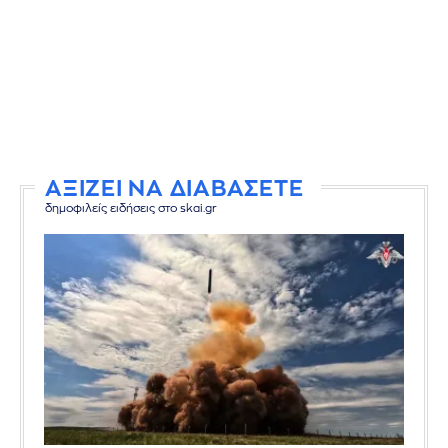
ΑΞΙΖΕΙ ΝΑ ΔΙΑΒΑΣΕΤΕ
δημοφιλείς ειδήσεις στο skai.gr