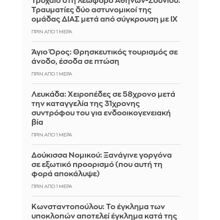
Τροχαίο στη λεωφόρο Αθηνών-Σουνίου:
Τραυματίες δύο αστυνομικοί της
ομάδας ΔΙΑΣ μετά από σύγκρουση με ΙΧ
ΠΡΙΝ ΑΠΌ 1 ΜΈΡΑ
Άγιο Όρος: Θρησκευτικός τουρισμός σε
άνοδο, έσοδα σε πτώση
ΠΡΙΝ ΑΠΌ 1 ΜΈΡΑ
Λευκάδα: Χειροπέδες σε 58χρονο μετά
την καταγγελία της 31χρονης
συντρόφου του για ενδοοικογενειακή
βία
ΠΡΙΝ ΑΠΌ 1 ΜΈΡΑ
Δούκισσα Νομικού: Ξανάγινε γοργόνα
σε εξωτικό προορισμό (που αυτή τη
φορά αποκάλυψε)
ΠΡΙΝ ΑΠΌ 1 ΜΈΡΑ
Κωνσταντοπούλου: Το έγκλημα των
υποκλοπών αποτελεί έγκλημα κατά της