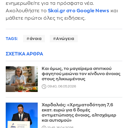
ενημερωθείτε για τα πρόσφατα νέα.
Ακολουθήστε το
Skai.gr στο Google News
και
μάθετε πρώτοι όλες τις ειδήσεις.
TAGS:
άνοια
Ανώγεια
ΣΧΕΤΙΚΑ ΑΡΘΡΑ
Και όμως, το μαγείρεμα σπιτικού
φαγητού μειώνει τον κίνδυνο άνοιας
στους ηλικιωμένους
09:40, 06.05.2026
Χαρδαλιάς: «Χρηματοδότηση 7,6
εκατ. ευρώ για 6 δομές
αντιμετώπισης άνοιας, αλτσχάιμερ
και αυτισμού»
12:45, 16.04.2026