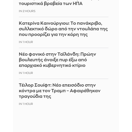
τουριστικά βραβεία των ΗΠΑ
IN 2 HOURS
Κατερίνα Καινούργιου: Το πανάκριβο,
συλλεκτικό δώρο από την ντουλάπα της
που προορίζει για την κόρη της
IN 1 HOUR
Νέο φονικό στην Ταϊλάνδη: Πρώην
βουλευτής άνοιξε πυρ έξω από
επαρχιακό κυβερνητικό κτίριο
IN 1 HOUR
Τέιλορ Σουίφτ: Νέο επεισόδιο στην
κόντρα με τον Τραμπ – Αφαιρέθηκαν
τραγούδια της
IN 1 HOUR