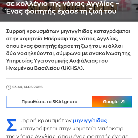
σε κολλέγιο της νότιας Αγγλίας –
Ένας φοιτητής έχασε τη ζωή του
Συρροή κρουσμάτων μηνιγγίτιδας καταγράφεται
στην κομητεία Μπέρκσιρ της νότιας Αγγλίας,
όπου ένας φοιτητής έχασε τη ζωή του κι άλλοι
δύο νοσηλεύονται, σύμφωνα με ανακοίνωση της
Υπηρεσίας Υγειονομικής Ασφάλειας του
Ηνωμένου Βασιλείου (UKHSA).
23:44, 14.05.2026
Προσθέστε το SKAI.gr στο
Google
Σ
υρροή κρουσμάτων
μηνιγγίτιδας
καταγράφεται στην κομητεία Μπέρκσιρ
της νότιας Αγγλίας, όπου ένας φοιτητής έχασε