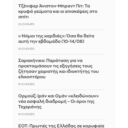
Τζένιφερ Άνιστον-Μπραντ Πιτ: Τα
κρυφά γεύματα και οι επισκέψεις στο
σπίτι
IN 2 HOURS
«Νόμοι της καρδιάς»: Όσα θα δείτε
αυτή την εβδομάδα (10-14/08)
IN 2 HOURS
Σαρακήνικο: Παράταση για να
προετοιμάσουν τις εξηγήσεις τους
ζήτησαν χειριστής και ιδιοκτήτης του
ελικοπτέρου
IN 2 HOURS
Ορμούζ: Ιράν και Ομάν «κλειδώνουν»
νέα ασφαλή διαδρομή – Οι όροι της
Τεχεράνης
IN 2 HOURS
ΕΟΤ: Πρωτιές της Ελλάδας σε κορυφαία