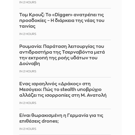
IN 2 HOURS
Τομ Κρουζ: Το «Digger» ανατρέπει τις
προσδοκίες – Η διάρκεια της νέας του
ταινίας
IN 2 HOURS
Ρουμανία: Παράταση λειτουργίας του
αντιδραστήρα της Τσερναβόντα μετά
την εκτροπή της ροής υδάτων του
Δούναβη
IN 2 HOURS
Ένας ισραηλινός «Δράκος» στη
Μεσόγειο: Πώς το stealth υποβρύχιο
αλλάζει τις ισορροπίες στη Μ. Ανατολή
IN 2 HOURS
Είναι θωρακισμένη η Γερμανία για τις
επιθέσεις drones;
IN 2 HOURS