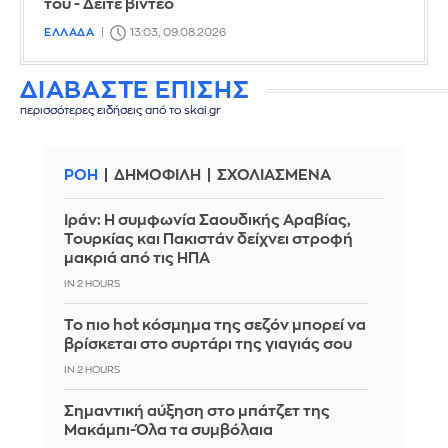
του - Δείτε βίντεο
ΕΛΛΑΔΑ
13:03, 09.08.2026
ΔΙΑΒΑΣΤΕ ΕΠΙΣΗΣ
περισσότερες ειδήσεις από το skai.gr
ΡΟΗ
ΔΗΜΟΦΙΛΗ
ΣΧΟΛΙΑΣΜΕΝΑ
Ιράν: Η συμφωνία Σαουδικής Αραβίας,
Τουρκίας και Πακιστάν δείχνει στροφή
μακριά από τις ΗΠΑ
IN 2 HOURS
Το πιο hot κόσμημα της σεζόν μπορεί να
βρίσκεται στο συρτάρι της γιαγιάς σου
IN 2 HOURS
Σημαντική αύξηση στο μπάτζετ της
Μακάμπι-Όλα τα συμβόλαια