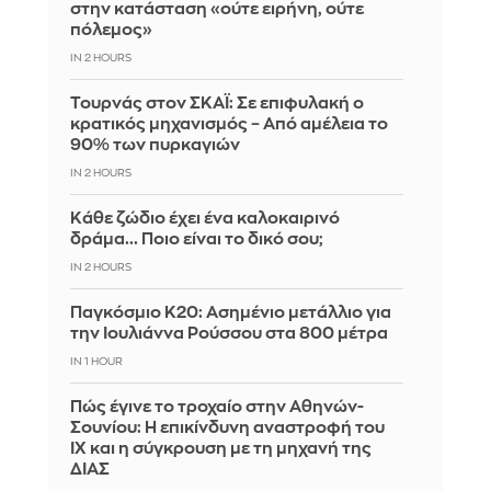
στην κατάσταση «ούτε ειρήνη, ούτε
πόλεμος»
IN 2 HOURS
Τουρνάς στον ΣΚΑΪ: Σε επιφυλακή ο
κρατικός μηχανισμός – Από αμέλεια το
90% των πυρκαγιών
IN 2 HOURS
Κάθε ζώδιο έχει ένα καλοκαιρινό
δράμα... Ποιο είναι το δικό σου;
IN 2 HOURS
Παγκόσμιο Κ20: Ασημένιο μετάλλιο για
την Ιουλιάννα Ρούσσου στα 800 μέτρα
IN 1 HOUR
Πώς έγινε το τροχαίο στην Αθηνών-
Σουνίου: Η επικίνδυνη αναστροφή του
ΙΧ και η σύγκρουση με τη μηχανή της
ΔΙΑΣ