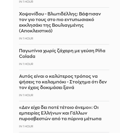
IN 1 HOUR
Χοψονίδου - Βλωτιδέλλης: Βάφτισαν
τον γιο τους στο πιο εντυπωσιακό
εκκλησάκι της Βουλιαγμένης
(Αποκλειστικό)
IN 1 HOUR
Παγωτίνια χωρίς ζάχαρη με γεύση Piña
Colada
IN 1 HOUR
Αυτός είναι ο καλύτερος τρόπος να
ψήσεις το καλαμπόκι - Στοίχημα ότι δεν
τον έχεις δοκιμάσει ξανά
IN 1 HOUR
«Δεν είχα δει ποτέ τέτοιο άνεμο»: Οι
εμπειρίες Ελλήνων και Γάλλων
πυροσβεστών από τα πύρινα μέτωπα
IN 1 HOUR