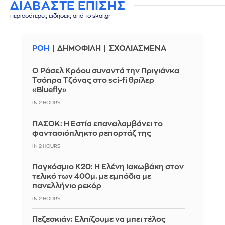
ΔΙΑΒΑΣΤΕ ΕΠΙΣΗΣ
περισσότερες ειδήσεις από το skai.gr
ΡΟΗ
ΔΗΜΟΦΙΛΗ
ΣΧΟΛΙΑΣΜΕΝΑ
Ο Ράσελ Κρόου συναντά την Πριγιάνκα
Τσόπρα Τζόνας στο sci-fi θρίλερ
«Bluefly»
IN 2 HOURS
ΠΑΣΟΚ: Η Εστία επαναλαμβάνει το
φαντασιόπληκτο ρεπορτάζ της
IN 2 HOURS
Παγκόσμιο Κ20: Η Ελένη Ιακωβάκη στον
τελικό των 400μ. με εμπόδια με
πανελλήνιο ρεκόρ
IN 2 HOURS
Πεζεσκιάν: Ελπίζουμε να μπει τέλος