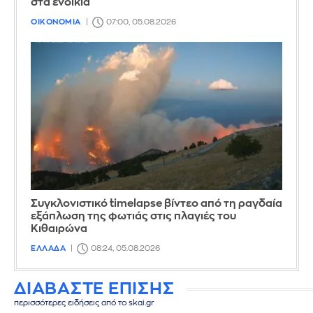
στα ενοίκια
ΟΙΚΟΝΟΜΙΑ
07:00, 05.08.2026
Συγκλονιστικό timelapse βίντεο από τη ραγδαία
εξάπλωση της φωτιάς στις πλαγιές του
Κιθαιρώνα
ΕΛΛΑΔΑ
08:24, 05.08.2026
ΔΙΑΒΑΣΤΕ ΕΠΙΣΗΣ
περισσότερες ειδήσεις από το skai.gr