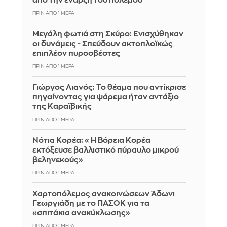
από την έναρξη του πολέμου
ΠΡΙΝ ΑΠΌ 1 ΜΈΡΑ
Μεγάλη φωτιά στη Σκύρο: Ενισχύθηκαν
οι δυνάμεις - Σπεύδουν ακτοπλοϊκώς
επιπλέον πυροσβέστες
ΠΡΙΝ ΑΠΌ 1 ΜΈΡΑ
Γιώργος Λιανός: Το θέαμα που αντίκρισε
πηγαίνοντας για ψάρεμα ήταν αντάξιο
της Καραϊβικής
ΠΡΙΝ ΑΠΌ 1 ΜΈΡΑ
Νότια Κορέα: «Η Βόρεια Κορέα
εκτόξευσε βαλλιστικό πύραυλο μικρού
βεληνεκούς»
ΠΡΙΝ ΑΠΌ 1 ΜΈΡΑ
Χαρτοπόλεμος ανακοινώσεων Άδωνι
Γεωργιάδη με το ΠΑΣΟΚ για τα
«σπιτάκια ανακύκλωσης»
ΠΡΙΝ ΑΠΌ 1 ΜΈΡΑ