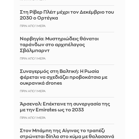
Στη Ρίβερ Πλέιτ μέχρι τον Δεκέμβριο του
2030 ο Ορτέγκα
ΠΡΙΝ ΑΠΌ 1 ΜΈΡΑ
Νορβηγία: Μυστηριώδεις θάνατοι
ταράνδων στο αρχιπέλαγος
Σβάλμπαρντ
ΠΡΙΝ ΑΠΌ 1 ΜΈΡΑ
Συναγερμός στη Βαλτική: Η Ρωσία
φέρεται να σχεδιάζει προβοκάτσια με
ουκρανικά drones
ΠΡΙΝ ΑΠΌ 1 ΜΈΡΑ
Άρσεναλ: Επέκτεινε τη συνεργασία της
με την Emirates ως το 2033
ΠΡΙΝ ΑΠΌ 1 ΜΈΡΑ
Στον Μπάμπη της Αίγινας το τραπέζι
στρώνεται δίπλα στο κύμα με θαλασσινά