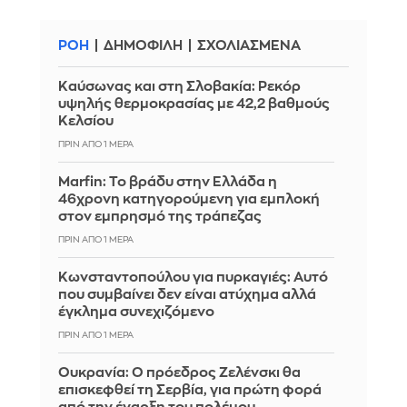
ΡΟΗ
ΔΗΜΟΦΙΛΗ
ΣΧΟΛΙΑΣΜΕΝΑ
Καύσωνας και στη Σλοβακία: Ρεκόρ
υψηλής θερμοκρασίας με 42,2 βαθμούς
Κελσίου
ΠΡΙΝ ΑΠΌ 1 ΜΈΡΑ
Marfin: Το βράδυ στην Ελλάδα η
46χρονη κατηγορούμενη για εμπλοκή
στον εμπρησμό της τράπεζας
ΠΡΙΝ ΑΠΌ 1 ΜΈΡΑ
Κωνσταντοπούλου για πυρκαγιές: Αυτό
που συμβαίνει δεν είναι ατύχημα αλλά
έγκλημα συνεχιζόμενο
ΠΡΙΝ ΑΠΌ 1 ΜΈΡΑ
Ουκρανία: Ο πρόεδρος Ζελένσκι θα
επισκεφθεί τη Σερβία, για πρώτη φορά