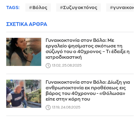
TAGS:
Βόλος
Συζυγοκτόνος
γυναικοκτο
ΣΧΕΤΙΚΑ ΑΡΘΡΑ
Γυναικοκτονία στον Βόλο: Με
εργαλείο ψησίματος σκότωσε τη
σύζυγό του ο 40χρονος – Τι έδειξε η
ιατροδικαστική
13:02, 25.08.2025
Γυναικοκτονία στον Βόλο: Δίωξη για
ανθρωποκτονία εκ προθέσεως εις
βάρος του 40χρονου - «Θόλωσα»
είπε στην κόρη του
13:19, 24.08.2025