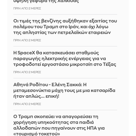
υψηλή γέφυρα της Χαλκίδας
ΠΡΙΝ ΑΠΌ 2 ΜΈΡΕΣ
Οι τιμές της βενζίνης αυξήθηκαν εξαιτίας του
πολέμου του Τραμπ στο Ιράν, και όχι λόγω
της απληστίας των πετρελαϊκών εταιρειών
ΠΡΙΝ ΑΠΌ 2 ΜΈΡΕΣ
Η SpaceX θα κατασκευάσει σταθμούς
παραγωγής ηλεκτρικής ενέργειας για να
τροφοδοτεί εργοστάσιο μικροτσίπ στο Τέξας
ΠΡΙΝ ΑΠΌ 2 ΜΈΡΕΣ
Αθηνά Ροδίτου - Ελένη Σακκά: Η
μεταμεσονύκτια μάχη τους με μια κατσαρίδα
ήταν απλώς... επική!
ΠΡΙΝ ΑΠΌ 2 ΜΈΡΕΣ
Ο Τραμπ σκοπεύει να απαγορεύσει τη
χορήγηση υπηκοότητας στα παιδιά
αλλοδαπών που πηγαίνουν στις ΗΠΑ για
«τουρισμό τοκετού»