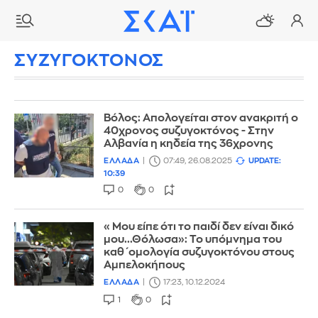
ΣΥΖΥΓΟΚΤΟΝΟΣ
Βόλος: Απολογείται στον ανακριτή ο
40χρονος συζυγοκτόνος - Στην
Αλβανία η κηδεία της 36χρονης
ΕΛΛΑΔΑ
07:49, 26.08.2025
UPDATE:
10:39
0
0
«Μου είπε ότι το παιδί δεν είναι δικό
μου...Θόλωσα»: Το υπόμνημα του
καθ΄ομολογία συζυγοκτόνου στους
Αμπελοκήπους
ΕΛΛΑΔΑ
17:23, 10.12.2024
1
0