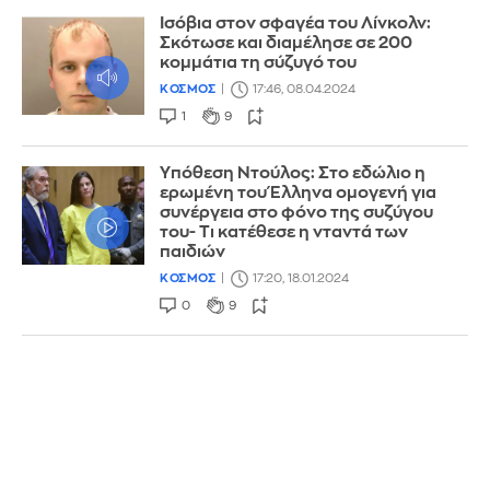
Ισόβια στον σφαγέα του Λίνκολν:
Σκότωσε και διαμέλησε σε 200
κομμάτια τη σύζυγό του
ΚΟΣΜΟΣ
17:46, 08.04.2024
1
9
Yπόθεση Ντούλος: Στο εδώλιο η
ερωμένη του Έλληνα ομογενή για
συνέργεια στο φόνο της συζύγου
του- Τι κατέθεσε η νταντά των
παιδιών
ΚΟΣΜΟΣ
17:20, 18.01.2024
0
9