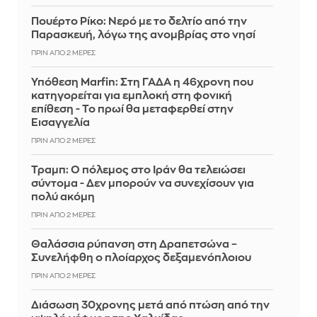
Πουέρτο Ρίκο: Νερό με το δελτίο από την
Παρασκευή, λόγω της ανομβρίας στο νησί
ΠΡΙΝ ΑΠΌ 2 ΜΈΡΕΣ
Υπόθεση Marfin: Στη ΓΑΔΑ η 46χρονη που
κατηγορείται για εμπλοκή στη φονική
επίθεση - Το πρωί θα μεταφερθεί στην
Εισαγγελία
ΠΡΙΝ ΑΠΌ 2 ΜΈΡΕΣ
Τραμπ: Ο πόλεμος στο Ιράν θα τελειώσει
σύντομα - Δεν μπορούν να συνεχίσουν για
πολύ ακόμη
ΠΡΙΝ ΑΠΌ 2 ΜΈΡΕΣ
Θαλάσσια ρύπανση στη Δραπετσώνα –
Συνελήφθη ο πλοίαρχος δεξαμενόπλοιου
ΠΡΙΝ ΑΠΌ 2 ΜΈΡΕΣ
Διάσωση 30χρονης μετά από πτώση από την