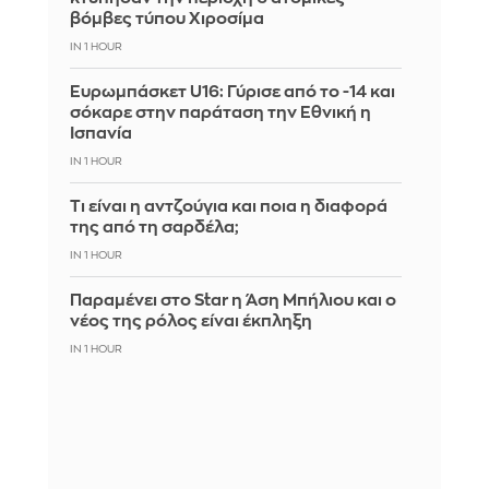
βόμβες τύπου Χιροσίμα
IN 1 HOUR
Ευρωμπάσκετ U16: Γύρισε από το -14 και
σόκαρε στην παράταση την Εθνική η
Ισπανία
IN 1 HOUR
Τι είναι η αντζούγια και ποια η διαφορά
της από τη σαρδέλα;
IN 1 HOUR
Παραμένει στο Star η Άση Μπήλιου και ο
νέος της ρόλος είναι έκπληξη
IN 1 HOUR