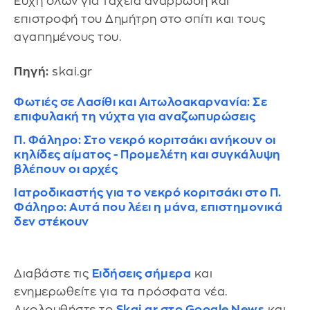
Ευχή όλων για ταχεία ανάρρωση και
επιστροφή του Δημήτρη στο σπίτι και τους
αγαπημένους του.
Πηγή:
skai.gr
Φωτιές σε Λασίθι και Αιτωλοακαρνανία: Σε
επιφυλακή τη νύχτα για αναζωπυρώσεις
Π. Φάληρο: Στο νεκρό κοριτσάκι ανήκουν οι
κηλίδες αίματος - Προμελέτη και συγκάλυψη
βλέπουν οι αρχές
Ιατροδικαστής για το νεκρό κοριτσάκι στο Π.
Φάληρο: Αυτά που λέει η μάνα, επιστημονικά
δεν στέκουν
Διαβάστε τις
Ειδήσεις σήμερα
και
ενημερωθείτε για τα πρόσφατα νέα.
Ακολουθήστε το
Skai.gr στο Google News
και