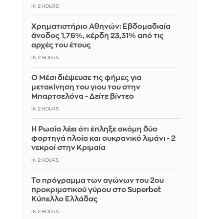
IN 2 HOURS
Χρηματιστήριο Αθηνών: Εβδομαδιαία
άνοδος 1,76%, κέρδη 23,31% από τις
αρχές του έτους
IN 2 HOURS
Ο Μέσι διέψευσε τις φήμες για
μετακίνηση του γιου του στην
Μπαρτσελόνα - Δείτε βίντεο
IN 2 HOURS
Η Ρωσία λέει ότι έπληξε ακόμη δύο
φορτηγά πλοία και ουκρανικό λιμάνι - 2
νεκροί στην Κριμαία
IN 2 HOURS
Το πρόγραμμα των αγώνων του 2ου
προκριματικού γύρου στο Superbet
Κύπελλο Ελλάδας
IN 2 HOURS