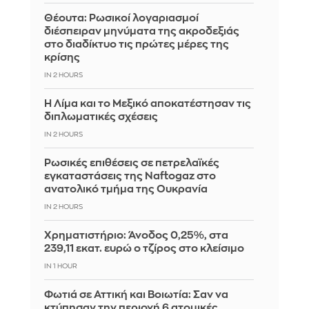
Θέουτα: Ρωσικοί λογαριασμοί
διέσπειραν μηνύματα της ακροδεξιάς
στο διαδίκτυο τις πρώτες μέρες της
κρίσης
IN 2 HOURS
Η Λίμα και το Μεξικό αποκατέστησαν τις
διπλωματικές σχέσεις
IN 2 HOURS
Ρωσικές επιθέσεις σε πετρελαϊκές
εγκαταστάσεις της Naftogaz στο
ανατολικό τμήμα της Ουκρανία
IN 2 HOURS
Χρηματιστήριο: Άνοδος 0,25%, στα
239,11 εκατ. ευρώ ο τζίρος στο κλείσιμο
IN 1 HOUR
Φωτιά σε Αττική και Βοιωτία: Σαν να
κτύπησαν την περιοχή 6 ατομικές