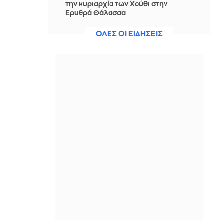
την κυριαρχία των Χούθι στην
Ερυθρά Θάλασσα
ΠΡΙΝ ΑΠΌ 5 ΏΡΕΣ
ΟΛΕΣ ΟΙ ΕΙΔΗΣΕΙΣ
Νίστρουπ: Έχουμε την πίεση, αλλά
πάμε για τη νίκη, δεν υπάρχει κάτι
άλλο για μας
ΠΡΙΝ ΑΠΌ 5 ΏΡΕΣ
Άννα Πρέλεβιτς: Το τρυφερό
throwback βίντεο με την αδελφή της
να τραγουδούν Backstreet Boys
ΠΡΙΝ ΑΠΌ 5 ΏΡΕΣ
Πυρκαγιά σε χαμηλή βλάστηση στην
περιοχή Σάνταλο, στην Κάρπαθο
ΠΡΙΝ ΑΠΌ 5 ΏΡΕΣ
Ο Παναθηναϊκός έπαθε στο ΟΑΚΑ,
καλείται να μάθει από αυτό και να
προκριθεί μέσω Βουλγαρίας - Δείτε
τα Highlights