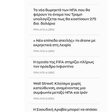
Τα νέα θωρηκτά των ΗΠΑ που θα
φέρουν το όνομα του Τραμπ
υπολογίζεται πως θα κοστίσουν 275
δισ. δολάρια
ΠΡΙΝ ΑΠΌ 4 ΏΡΕΣ
«Νέο επίπεδο απειλής» το drone με
εκρηκτικά στη Λειψία
ΠΡΙΝ ΑΠΌ 4 ΏΡΕΣ
Η ηγεσία της FIFA στηρίζει πλήρως
τον πρόεδρο Ινφαντίνο
ΠΡΙΝ ΑΠΌ 4 ΏΡΕΣ
Wall Street: Κλείσιμο χωρίς
κατεύθυνση, αναμένοντας μια
συμφωνία μεταξύ ΗΠΑ και Ιράν
ΠΡΙΝ ΑΠΌ 5 ΏΡΕΣ
Η Σαουδική Αραβία μπορεί να σπάσει