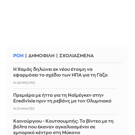
ΡΟΗ
ΔΗΜΟΦΙΛΗ
ΣΧΟΛΙΑΣΜΕΝΑ
Η Χαμάς δηλώνει εκ νέου έτοιμη να
εφαρμόσει το σχέδιο των ΗΠΑ για τη Γάζα
IN 32 MINUTES
Πρεμιέρα με ήττα για τη Ναϊμέγκεν στην
Eredivisie πριν τη ρεβάνς με τον Ολυμπιακό
IN 21 MINUTES
Καινούργιου - Κουτσουμπής: Το βίντεο με τη
βόλτα που έκαναν αγκαλιασμένοι σε
εμπορικό κέντρο στη Μύκονο