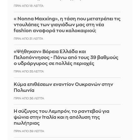
ΠΡΙΝ ΑΠΌ 18 ΛΕΠΤΆ
«Nonna Maxxing», η τάση που μετατρέπει τις
ντουλάπες των γιαγιάδων μας στη νέα
fashion αναφορά του καλοκαιριού;
ΠΡΙΝ ΑΠΌ 31 ΛΕΠΤΆ
«Ψήθηκαν» Βόρεια Ελλάδα και
Πελοπόννησος - Πάνω από τους 39 βαθμούς
ο υδράργυρος σε πολλές περιοχές
ΠΡΙΝ ΑΠΌ 36 ΛΕΠΤΆ
Κύμα επιθέσεων εναντίον Ουκρανών στην
Πολωνία
ΠΡΙΝ ΑΠΌ 36 ΛΕΠΤΆ
Η σύζυγος του Λεμπρόν, το ραντεβού για
ψώνια στην Ιταλία και η απόλυση της
πωλήτριας
ΠΡΙΝ ΑΠΌ 39 ΛΕΠΤΆ