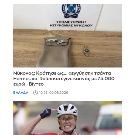
Μύκονος: Κράτησε ως... «εγγύηση» τσάντα
Hermes και Rolex και έγινε καπνός με 75.000
ευρώ - Βίντεο
ΕΛΛΑΔΑ
10:53, 05.08.2026