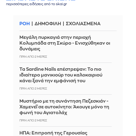
περισσότερες ειδήσεις από το skai.gr
ΡΟΗ
ΔΗΜΟΦΙΛΗ
ΣΧΟΛΙΑΣΜΕΝΑ
Μεγάλη πυρκαγιά στην περιοχή
Κολυμπάδα στη Σκύρο - Ενισχύθηκαν οι
δυνάμεις
ΠΡΙΝ ΑΠΌ 2 ΜΈΡΕΣ
Τα Sardine Nails επέστρεψαν: Το πιο
ιδιαίτερο μανικιούρ του καλοκαιριού
κάνει ξανά την εμφάνισή του
ΠΡΙΝ ΑΠΌ 2 ΜΈΡΕΣ
Μυστήριο με τη συνάντηση Πεζεσκιάν -
Χαμενεΐ σε αυτοκίνητο: Άκουγε μόνο τη
φωνή του Αγιατολάχ
ΠΡΙΝ ΑΠΌ 2 ΜΈΡΕΣ
ΗΠΑ: Επιτροπή της Γερουσίας