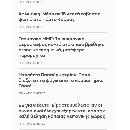
ΠΡΙΝ ΑΠΌ 2 ΜΈΡΕΣ
Χαλκιδική: Μέσα σε 15 λεπτά έσβησε η
φωτιά στο Πόρτο Καρράς
ΠΡΙΝ ΑΠΌ 2 ΜΈΡΕΣ
Γερμανικά ΜΜΕ: Το ουκρανικό
αεροσκάφος κοντά στο οποίο βρέθηκε
drone με εκρηκτικά, μετέφερε
πυρομαχικά
ΠΡΙΝ ΑΠΌ 2 ΜΈΡΕΣ
Ντορέττα Παπαδημητρίου: Πόσο
βιαζόταν να φύγει από το κομμωτήριο;
Τόσο!
ΠΡΙΝ ΑΠΌ 2 ΜΈΡΕΣ
ΕΕ για Θέουτα: Είμαστε ευάλωτοι αν οι
συνοριακοί έλεγχοι εξαρτώνται από την
καλή θέληση κάποιας γειτονικής χώρας
ΠΡΙΝ ΑΠΌ 2 ΜΈΡΕΣ