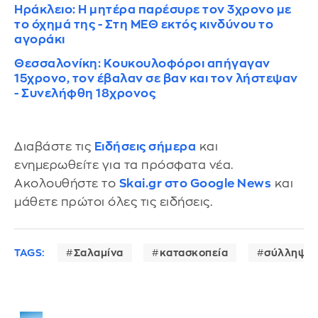
Ηράκλειο: Η μητέρα παρέσυρε τον 3χρονο με
το όχημά της - Στη ΜΕΘ εκτός κινδύνου το
αγοράκι
Θεσσαλονίκη: Κουκουλοφόροι απήγαγαν
15χρονο, τον έβαλαν σε βαν και τον λήστεψαν
- Συνελήφθη 18χρονος
Διαβάστε τις
Ειδήσεις σήμερα
και
ενημερωθείτε για τα πρόσφατα νέα.
Ακολουθήστε το
Skai.gr στο Google News
και
μάθετε πρώτοι όλες τις ειδήσεις.
TAGS:
Σαλαμίνα
κατασκοπεία
σύλληψη