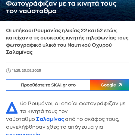
Φωτογράφιζαν με τα κινητά τους
τον ναύσταθμο
Οι υπήκοοι Ρουμανίας ηλικίας 22 και 52 ετών,
κατείχαν στις συσκευές κινητής τηλεφωνίας τους
φωτογραφικό υλικό του Ναυτικού Οχυρού
Σαλαμίνας
11:25, 23.09.2025
Προσθέστε το SKAI.gr στο
Google
Δ
ύο Ρουμάνοι, οι οποίοι φωτογράφιζαν με
τα κινητά τους τον
ναύσταθμο
Σαλαμίνας
από το σκάφος τους,
συνελήφθησαν χθες το απόγευμα για
κατασκοπεία
.