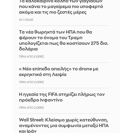
Το καλοκαιρινό κόλπο των γιαγιάδων
που κάνει το μαγείρεμα πιο υποφερτό
ακόμα και τις πιο ζεστές μέρες
IN 1 HOUR
Τα νέα θωρηκτά των ΗΠΑ που θα
φέρουν το όνομα του Τραμπ
υπολογίζεται πως θα κοστίσουν 275 δισ.
δολάρια
ΠΡΙΝ ΑΠΌ 2 ΏΡΕΣ
«Νέο επίπεδο απειλής» το drone με
εκρηκτικά στη Λειψία
ΠΡΙΝ ΑΠΌ 2 ΏΡΕΣ
Η ηγεσία της FIFA στηρίζει πλήρως τον
πρόεδρο Ινφαντίνο
ΠΡΙΝ ΑΠΌ 2 ΏΡΕΣ
Wall Street: Κλείσιμο χωρίς κατεύθυνση,
αναμένοντας μια συμφωνία μεταξύ ΗΠΑ
και Ιράν