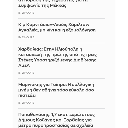
αντίδραση της Τεχεράνης για τη
Συμφωνία της Μέκκας
IN 2 HOURS
Κιμ Καρντάσιαν-Λιούις Χάμιλτον:
Αγκαλιές, μπικίνι και η εξομολόγηση
IN 2 HOURS
Χαρδαλιάς: Στην Ηλιούπολη η
κατασκευή της πρώτης από τις τρεις
Στέγες Υποστηριζόμενης Διαβίωσης
ΑμεΑ
IN 2 HOURS
Μαρινάκης για Τσίπρα: Η συλλογική
μνήμη δεν σβήνει τόσο εύκολα όσο
πιστεύει
IN 2 HOURS
Παπαθανάσης: 1,7 εκατ. ευρώ στους
Δήμους Κοζάνης και Εορδαίας για
μέτρα πυροπροστασίας σε σχολεία