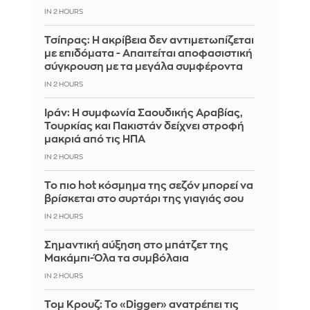
IN 2 HOURS
Τσίπρας: Η ακρίβεια δεν αντιμετωπίζεται
με επιδόματα - Απαιτείται αποφασιστική
σύγκρουση με τα μεγάλα συμφέροντα
IN 2 HOURS
Ιράν: Η συμφωνία Σαουδικής Αραβίας,
Τουρκίας και Πακιστάν δείχνει στροφή
μακριά από τις ΗΠΑ
IN 2 HOURS
Το πιο hot κόσμημα της σεζόν μπορεί να
βρίσκεται στο συρτάρι της γιαγιάς σου
IN 2 HOURS
Σημαντική αύξηση στο μπάτζετ της
Μακάμπι-Όλα τα συμβόλαια
IN 2 HOURS
Τομ Κρουζ: Το «Digger» ανατρέπει τις