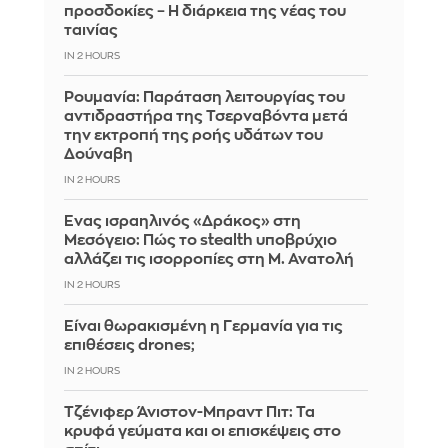
προσδοκίες – Η διάρκεια της νέας του
ταινίας
IN 2 HOURS
Ρουμανία: Παράταση λειτουργίας του
αντιδραστήρα της Τσερναβόντα μετά
την εκτροπή της ροής υδάτων του
Δούναβη
IN 2 HOURS
Ένας ισραηλινός «Δράκος» στη
Μεσόγειο: Πώς το stealth υποβρύχιο
αλλάζει τις ισορροπίες στη Μ. Ανατολή
IN 2 HOURS
Είναι θωρακισμένη η Γερμανία για τις
επιθέσεις drones;
IN 2 HOURS
Τζένιφερ Άνιστον-Μπραντ Πιτ: Τα
κρυφά γεύματα και οι επισκέψεις στο