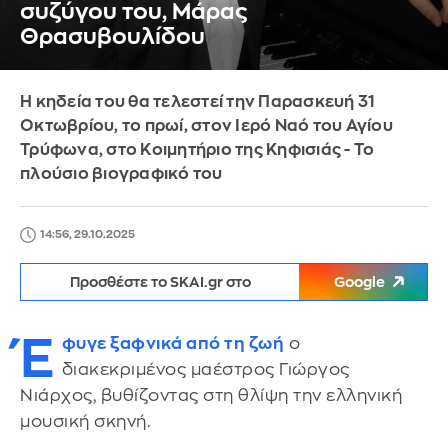
συζύγου του, Μάρας
Θρασυβουλίδου
Η κηδεία του θα τελεστεί την Παρασκευή 31
Οκτωβρίου, το πρωί, στον Ιερό Ναό του Αγίου
Τρύφωνα, στο Κοιμητήριο της Κηφισιάς - Το
πλούσιο βιογραφικό του
14:56, 29.10.2025
Προσθέστε το SKAI.gr στο
Google
Έ
φυγε ξαφνικά από τη ζωή
ο
διακεκριμένος μαέστρος Γιώργος
Νιάρχος, βυθίζοντας στη θλίψη την ελληνική
μουσική σκηνή.