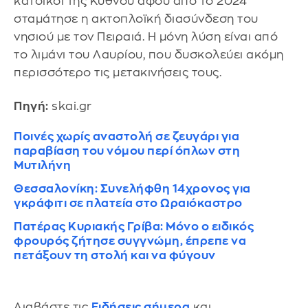
κάτοικοι της Κύθνου αφού από το 2024
σταμάτησε η ακτοπλοϊκή διασύνδεση του
νησιού με τον Πειραιά. Η μόνη λύση είναι από
το λιμάνι του Λαυρίου, που δυσκολεύει ακόμη
περισσότερο τις μετακινήσεις τους.
Πηγή:
skai.gr
Ποινές χωρίς αναστολή σε ζευγάρι για
παραβίαση του νόμου περί όπλων στη
Μυτιλήνη
Θεσσαλονίκη: Συνελήφθη 14χρονος για
γκράφιτι σε πλατεία στο Ωραιόκαστρο
Πατέρας Κυριακής Γρίβα: Μόνο ο ειδικός
φρουρός ζήτησε συγγνώμη, έπρεπε να
πετάξουν τη στολή και να φύγουν
Διαβάστε τις
Ειδήσεις σήμερα
και