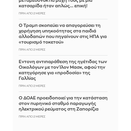
μεταμεσονύκτια μάχη τους με μια
κατσαρίδα ήταν απλώς... επική!
ΠΡΙΝ ΑΠΌ 2 ΜΈΡΕΣ
Ο Τραμπ σκοπεύει να απαγορεύσει τη
χορήγηση υπηκοότητας στα παιδιά
αλλοδαπών που πηγαίνουν στις ΗΠΑ για
«τουρισμό τοκετού»
ΠΡΙΝ ΑΠΌ 2 ΜΈΡΕΣ
Έντονη αντιπαράθεση της ηγέτιδας των
Οικολόγων με τον Ίλον Μασκ, αφού την
κατηγόρησε για «προδοσία» της
Γαλλίας
ΠΡΙΝ ΑΠΌ 2 ΜΈΡΕΣ
Ο ΔΟΑΕ προειδοποιεί για την κατάσταση
στον πυρηνικό σταθμό παραγωγής
ηλεκτρικού ρεύματος στη Ζαπορίζια
ΠΡΙΝ ΑΠΌ 2 ΜΈΡΕΣ