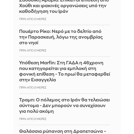
Σαουδική Αραβία: Επίκειται επίθεση από
Χούθι και ιρακινές οργανώσεις υπό την
καθοδήγηση του Ιράν
ΠΡΙΝ ΑΠΌ 2 ΜΈΡΕΣ
Πουέρτο Ρίκο: Νερό με το δελτίο από
την Παρασκευή, λόγω της ανομβρίας
στο νησί
ΠΡΙΝ ΑΠΌ 2 ΜΈΡΕΣ
Υπόθεση Marfin: Στη ΓΑΔΑ η 46χρονη
που κατηγορείται για εμπλοκή στη
φονική επίθεση - Το πρωί θα μεταφερθεί
στην Εισαγγελία
ΠΡΙΝ ΑΠΌ 2 ΜΈΡΕΣ
Τραμπ: Ο πόλεμος στο Ιράν θα τελειώσει
σύντομα - Δεν μπορούν να συνεχίσουν
για πολύ ακόμη
ΠΡΙΝ ΑΠΌ 2 ΜΈΡΕΣ
Θαλάσσια ρύπανση στη Δραπετσώνα –