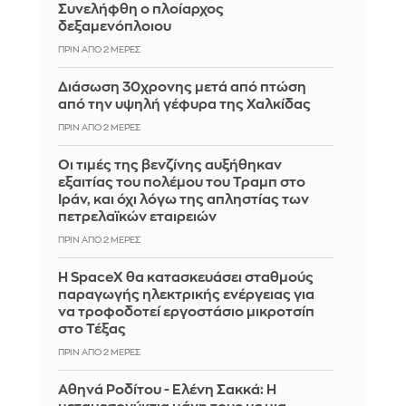
Συνελήφθη ο πλοίαρχος
δεξαμενόπλοιου
ΠΡΙΝ ΑΠΌ 2 ΜΈΡΕΣ
Διάσωση 30χρονης μετά από πτώση
από την υψηλή γέφυρα της Χαλκίδας
ΠΡΙΝ ΑΠΌ 2 ΜΈΡΕΣ
Οι τιμές της βενζίνης αυξήθηκαν
εξαιτίας του πολέμου του Τραμπ στο
Ιράν, και όχι λόγω της απληστίας των
πετρελαϊκών εταιρειών
ΠΡΙΝ ΑΠΌ 2 ΜΈΡΕΣ
Η SpaceX θα κατασκευάσει σταθμούς
παραγωγής ηλεκτρικής ενέργειας για
να τροφοδοτεί εργοστάσιο μικροτσίπ
στο Τέξας
ΠΡΙΝ ΑΠΌ 2 ΜΈΡΕΣ
Αθηνά Ροδίτου - Ελένη Σακκά: Η