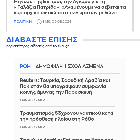
Μήνυμα της ΕΕ προς την Άγκυρα για τη
«Γαλάζια Πατρίδα»: «Αναμένουμε να σέβεται τα
κυριαρχικά δικαιώματα των κρατών μελών»
ΠΟΛΙΤΙΚΗ
14:19, 05.08.2026
ΔΙΑΒΑΣΤΕ ΕΠΙΣΗΣ
περισσότερες ειδήσεις από το skai.gr
ΡΟΗ
ΔΗΜΟΦΙΛΗ
ΣΧΟΛΙΑΣΜΕΝΑ
Reuters: Τουρκία, Σαουδική Αραβία και
Πακιστάν θα υπογράψουν συμφωνία
κοινής άμυνας την Παρασκευή
ΠΡΙΝ ΑΠΌ 2 ΜΈΡΕΣ
Τραυματισμός 53χρονου ναυτικού κατά
την πρόσδεση πλοίου στη Ρόδο
ΠΡΙΝ ΑΠΌ 2 ΜΈΡΕΣ