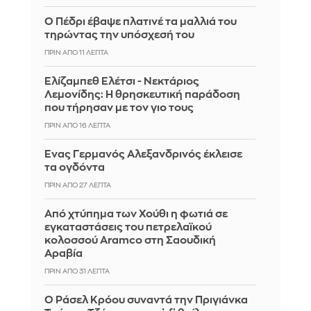
Ο Πέδρι έβαψε πλατινέ τα μαλλιά του
τηρώντας την υπόσχεσή του
ΠΡΙΝ ΑΠΌ 11 ΛΕΠΤΆ
Ελίζαμπεθ Ελέτσι - Νεκτάριος
Λεμονίδης: Η θρησκευτική παράδοση
που τήρησαν με τον γιο τους
ΠΡΙΝ ΑΠΌ 16 ΛΕΠΤΆ
Ένας Γερμανός Αλεξανδρινός έκλεισε
τα ογδόντα
ΠΡΙΝ ΑΠΌ 27 ΛΕΠΤΆ
Από χτύπημα των Χούθι η φωτιά σε
εγκαταστάσεις του πετρελαϊκού
κολοσσού Aramco στη Σαουδική
Αραβία
ΠΡΙΝ ΑΠΌ 31 ΛΕΠΤΆ
Ο Ράσελ Κρόου συναντά την Πριγιάνκα