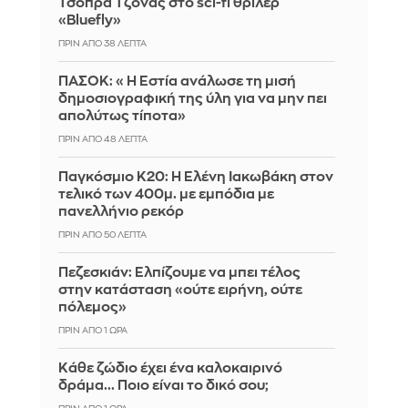
Τσόπρα Τζόνας στο sci-fi θρίλερ
«Bluefly»
ΠΡΙΝ ΑΠΌ 38 ΛΕΠΤΆ
ΠΑΣΟΚ: «Η Εστία ανάλωσε τη μισή
δημοσιογραφική της ύλη για να μην πει
απολύτως τίποτα»
ΠΡΙΝ ΑΠΌ 48 ΛΕΠΤΆ
Παγκόσμιο Κ20: Η Ελένη Ιακωβάκη στον
τελικό των 400μ. με εμπόδια με
πανελλήνιο ρεκόρ
ΠΡΙΝ ΑΠΌ 50 ΛΕΠΤΆ
Πεζεσκιάν: Ελπίζουμε να μπει τέλος
στην κατάσταση «ούτε ειρήνη, ούτε
πόλεμος»
ΠΡΙΝ ΑΠΌ 1 ΏΡΑ
Κάθε ζώδιο έχει ένα καλοκαιρινό
δράμα... Ποιο είναι το δικό σου;