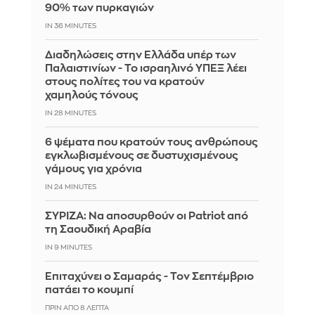
90% των πυρκαγιών
IN 36 MINUTES
Διαδηλώσεις στην Ελλάδα υπέρ των
Παλαιστινίων - Το ισραηλινό ΥΠΕΞ λέει
στους πολίτες του να κρατούν
χαμηλούς τόνους
IN 28 MINUTES
6 ψέματα που κρατούν τους ανθρώπους
εγκλωβισμένους σε δυστυχισμένους
γάμους για χρόνια
IN 24 MINUTES
ΣΥΡΙΖΑ: Να αποσυρθούν οι Patriot από
τη Σαουδική Αραβία
IN 9 MINUTES
Επιταχύνει ο Σαμαράς - Τον Σεπτέμβριο
πατάει το κουμπί
ΠΡΙΝ ΑΠΌ 8 ΛΕΠΤΆ