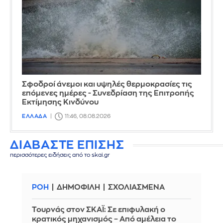
Σφοδροί άνεμοι και υψηλές θερμοκρασίες τις
επόμενες ημέρες - Συνεδρίαση της Επιτροπής
Εκτίμησης Κινδύνου
ΕΛΛΑΔΑ
11:46, 08.08.2026
ΔΙΑΒΑΣΤΕ ΕΠΙΣΗΣ
περισσότερες ειδήσεις από το skai.gr
ΡΟΗ
ΔΗΜΟΦΙΛΗ
ΣΧΟΛΙΑΣΜΕΝΑ
Τουρνάς στον ΣΚΑΪ: Σε επιφυλακή ο
κρατικός μηχανισμός – Από αμέλεια το