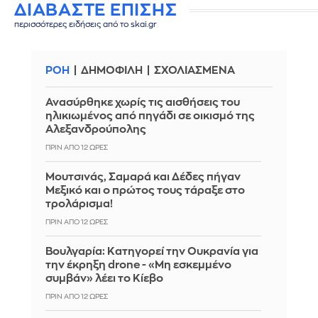
ΔΙΑΒΑΣΤΕ ΕΠΙΣΗΣ
περισσότερες ειδήσεις από το skai.gr
ΡΟΗ
ΔΗΜΟΦΙΛΗ
ΣΧΟΛΙΑΣΜΕΝΑ
Ανασύρθηκε χωρίς τις αισθήσεις του
ηλικιωμένος από πηγάδι σε οικισμό της
Αλεξανδρούπολης
ΠΡΙΝ ΑΠΌ 12 ΏΡΕΣ
Μουτσινάς, Σαμαρά και Δέδες πήγαν
Μεξικό και ο πρώτος τους τάραξε στο
τρολάρισμα!
ΠΡΙΝ ΑΠΌ 12 ΏΡΕΣ
Βουλγαρία: Κατηγορεί την Ουκρανία για
την έκρηξη drone - «Μη εσκεμμένο
συμβάν» λέει το Κίεβο
ΠΡΙΝ ΑΠΌ 12 ΏΡΕΣ