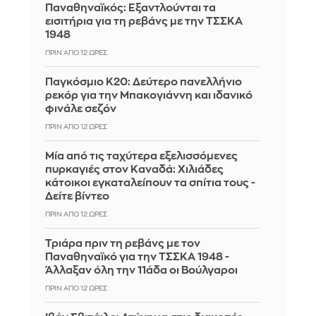
Παναθηναϊκός: Εξαντλούνται τα
εισιτήρια για τη ρεβάνς με την ΤΣΣΚΑ
1948
ΠΡΙΝ ΑΠΌ 12 ΏΡΕΣ
Παγκόσμιο Κ20: Δεύτερο πανελλήνιο
ρεκόρ για την Μπακογιάννη και ιδανικό
φινάλε σεζόν
ΠΡΙΝ ΑΠΌ 12 ΏΡΕΣ
Μία από τις ταχύτερα εξελισσόμενες
πυρκαγιές στον Καναδά: Χιλιάδες
κάτοικοι εγκαταλείπουν τα σπίτια τους -
Δείτε βίντεο
ΠΡΙΝ ΑΠΌ 12 ΏΡΕΣ
Τριάρα πριν τη ρεβάνς με τον
Παναθηναϊκό για την ΤΣΣΚΑ 1948 -
Άλλαξαν όλη την 11άδα οι Βούλγαροι
ΠΡΙΝ ΑΠΌ 12 ΏΡΕΣ