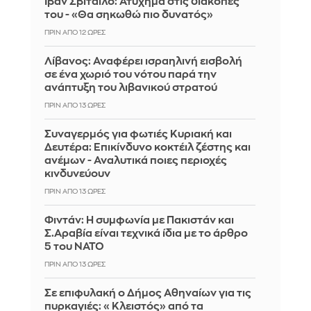
Ιβάν Σβιτάιλο: Ατύχημα στις διακοπές
του - «Θα σηκωθώ πιο δυνατός»
ΠΡΙΝ ΑΠΌ 12 ΏΡΕΣ
Λίβανος: Αναφέρει ισραηλινή εισβολή
σε ένα χωριό του νότου παρά την
ανάπτυξη του λιβανικού στρατού
ΠΡΙΝ ΑΠΌ 13 ΏΡΕΣ
Συναγερμός για φωτιές Κυριακή και
Δευτέρα: Επικίνδυνο κοκτέιλ ζέστης και
ανέμων - Αναλυτικά ποιες περιοχές
κινδυνεύουν
ΠΡΙΝ ΑΠΌ 13 ΏΡΕΣ
Φιντάν: Η συμφωνία με Πακιστάν και
Σ.Αραβία είναι τεχνικά ίδια με το άρθρο
5 του ΝΑΤΟ
ΠΡΙΝ ΑΠΌ 13 ΏΡΕΣ
Σε επιφυλακή ο Δήμος Αθηναίων για τις
πυρκαγιές: «Κλειστός» από τα