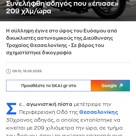
Συνελήφθη οδηγός που «έπιασε»
209 χλμ/ώρα
Η σύλληψη έγινε στο ύψος του Ευόσμου από
δικυκλιστές αστυνομικούς της Διεύθυνσης
Τροχαίας Θεσσαλονίκης - Σε βάρος του
σχηματίστηκε δικογραφία
09:15, 18.05.2026
Προσθέστε το SKAI.gr στο
Google
Σ
ε...
αγωνιστική πίστα
μετέτρεψε την
Περιφερειακή Οδό της
Θεσσαλονίκης
30χρονος οδηγός, ο οποίος εντοπίστηκε να
κινείται με 209 χιλιόμετρα την ώρα, σε τμήμα
του δρόμου, όπου το ανώτατο επιτρεπόμενο