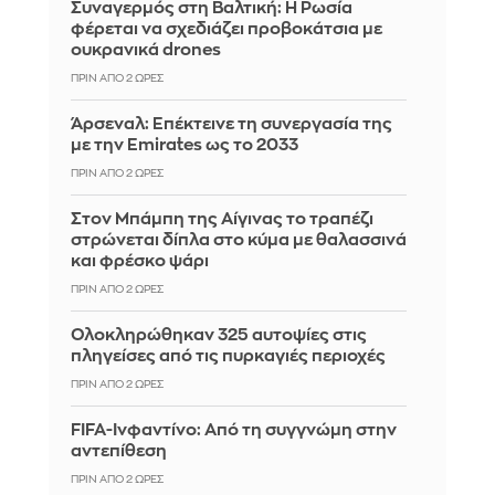
Συναγερμός στη Βαλτική: Η Ρωσία
φέρεται να σχεδιάζει προβοκάτσια με
ουκρανικά drones
ΠΡΙΝ ΑΠΌ 2 ΏΡΕΣ
Άρσεναλ: Επέκτεινε τη συνεργασία της
με την Emirates ως το 2033
ΠΡΙΝ ΑΠΌ 2 ΏΡΕΣ
Στον Μπάμπη της Αίγινας το τραπέζι
στρώνεται δίπλα στο κύμα με θαλασσινά
και φρέσκο ψάρι
ΠΡΙΝ ΑΠΌ 2 ΏΡΕΣ
Ολοκληρώθηκαν 325 αυτοψίες στις
πληγείσες από τις πυρκαγιές περιοχές
ΠΡΙΝ ΑΠΌ 2 ΏΡΕΣ
FIFA-Ινφαντίνο: Από τη συγγνώμη στην
αντεπίθεση
ΠΡΙΝ ΑΠΌ 2 ΏΡΕΣ