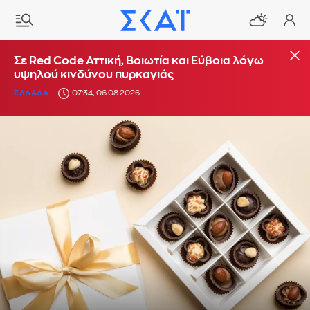
Σε Red Code Αττική, Βοιωτία και Εύβοια λόγω
υψηλού κινδύνου πυρκαγιάς
ΕΛΛΑΔΑ
07:34, 06.08.2026