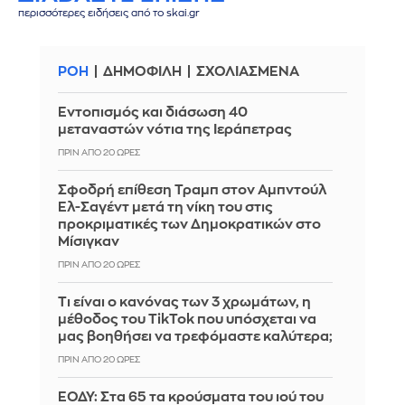
περισσότερες ειδήσεις από το skai.gr
ΡΟΗ
ΔΗΜΟΦΙΛΗ
ΣΧΟΛΙΑΣΜΕΝΑ
Εντοπισμός και διάσωση 40
μεταναστών νότια της Ιεράπετρας
ΠΡΙΝ ΑΠΌ 20 ΏΡΕΣ
Σφοδρή επίθεση Τραμπ στον Αμπντούλ
Ελ-Σαγέντ μετά τη νίκη του στις
προκριματικές των Δημοκρατικών στο
Μίσιγκαν
ΠΡΙΝ ΑΠΌ 20 ΏΡΕΣ
Τι είναι ο κανόνας των 3 χρωμάτων, η
μέθοδος του TikTok που υπόσχεται να
μας βοηθήσει να τρεφόμαστε καλύτερα;
ΠΡΙΝ ΑΠΌ 20 ΏΡΕΣ
ΕΟΔΥ: Στα 65 τα κρούσματα του ιού του