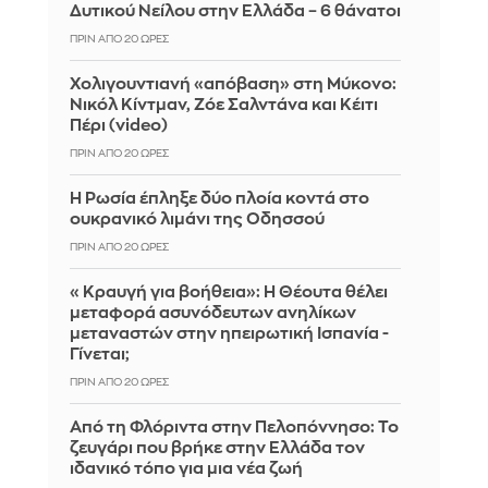
Δυτικού Νείλου στην Ελλάδα – 6 θάνατοι
ΠΡΙΝ ΑΠΌ 20 ΏΡΕΣ
Χολιγουντιανή «απόβαση» στη Μύκονο:
Νικόλ Κίντμαν, Ζόε Σαλντάνα και Κέιτι
Πέρι (video)
ΠΡΙΝ ΑΠΌ 20 ΏΡΕΣ
Η Ρωσία έπληξε δύο πλοία κοντά στο
ουκρανικό λιμάνι της Οδησσού
ΠΡΙΝ ΑΠΌ 20 ΏΡΕΣ
«Κραυγή για βοήθεια»: Η Θέουτα θέλει
μεταφορά ασυνόδευτων ανηλίκων
μεταναστών στην ηπειρωτική Ισπανία -
Γίνεται;
ΠΡΙΝ ΑΠΌ 20 ΏΡΕΣ
Από τη Φλόριντα στην Πελοπόννησο: Το
ζευγάρι που βρήκε στην Ελλάδα τον
ιδανικό τόπο για μια νέα ζωή